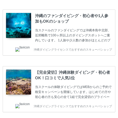
多いです。一人参加や少人数がメインのプライベート
スクールです。各種ダイビングライセンス取得コース
は年間を通じてキャンペーンを行っています。 ベーシ
沖縄のファンダイビング・初心者や1人参
ックダイバー(Cカード) 1日間+eラーニング 最安値キ
加もOKのショップ
ャンペーン ￥22800(税込) ￥16800(税込) 器材 / 送
迎 / 保険 / 全て込み ダイビング...
当スクールのファンダイビングでは沖縄本島中北部、
近郊離島で100ヶ所以上のダイビングスポットへご案
内しています。 1人旅や少人数の参加がほとんどのプ
ライベートスクールです。又、初心者の方や久しぶり
沖縄ダイビングライセンスでおすすめのスキューバショップ
の方も安心して楽しめるようにリフレッシュダイビン
グコースもご用意しています。お1人様も初心者の方
も安心してご参加下さい。 当スクールでダイビングラ
イセンスを取得したお客様、ファンダイビングのリピ
ーター様はファンダイビングの全てのコース費が
【完全貸切】沖縄体験ダイビング・初心者
10%OFF、フル器材レンタルが50%OFFになります。
OK！口コミで人気1位
沖縄本島周辺ビーチ・ファンダイビング ￥13800(税
込)【 2ビーチ 】 ウエイト / タンク / 送迎...
当スクールの体験ダイビングではWEBからのご予約で
格安キャンペーンを開催しています。はじめての方や
初心者の方も安心の全て1組で完全貸切のプライベー
トスタイルです。泳ぎに自信がない方や不安な方もお
沖縄ダイビングライセンスでおすすめのスキューバショップ
1人様から気軽にご参加ください。 全てのコースで高
画質の記念撮影&水中撮影付きです。初心者の方やダ
イビングライセンスに興味のある方にもおすすめで