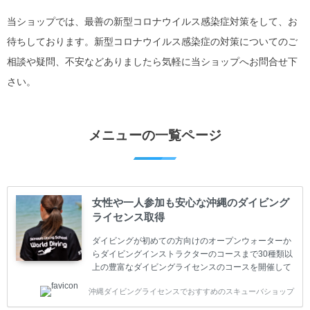
当ショップでは、最善の新型コロナウイルス感染症対策をして、お
待ちしております。新型コロナウイルス感染症の対策についてのご
相談や疑問、不安などありましたら気軽に当ショップへお問合せ下
さい。
メニューの一覧ページ
女性や一人参加も安心な沖縄のダイビング
ライセンス取得
ダイビングが初めての方向けのオープンウォーターか
らダイビングインストラクターのコースまで30種類以
上の豊富なダイビングライセンスのコースを開催して
います。又、海外で人気のテクニカルダイビング
沖縄ダイビングライセンスでおすすめのスキューバショップ
(TEC)のコースもご用意しています。 当スクールを受
講するお客様は一人参加などの少人数のご参加が最も