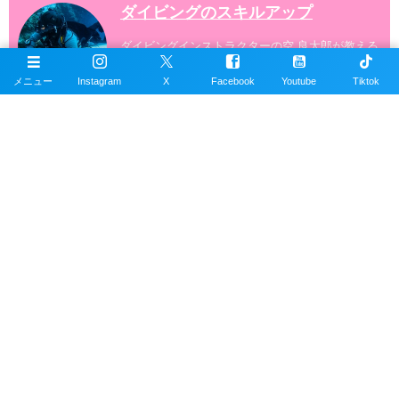
ダイビングのスキルアップ
ダイビングインストラクターの空 良太郎が教える
スキューバダイビングの完全攻略マニュアル。
メニュー
Instagram
X
Facebook
Youtube
Tiktok
ダイビングの写真素材
スキューバダイビングの写真素材数1万点以上を無
料で提供しています。写真素材は商用利用も可能
です。
沖縄ダイビングの魚図鑑
沖縄のスキューバダイビングで見れる海水魚図
鑑。現在220種以上掲載。沖縄本島、近郊離島で
撮影。