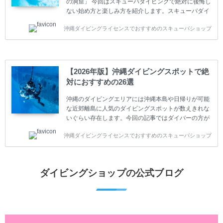
の洞窟」 今回はスキューバダイビングで絶対に後悔し
ない始め方と楽しみ方を紹介します。スキューバダイ
ビングに興味があり、これから始めようとしている方
沖縄ダイビングライセンスでおすすめのスキューバショップ
やまだ始めて間もない初心者の方に必見の内容です。
スキューバダイビングの始め方と楽しみ方について学
ぶことは重要です。正しくない情報をもとに計画を立
ててしまうと、せっかく楽しみにしていたスキューバ
ダイビングが台無しになり後悔することになってしま
【2026年版】沖縄ダイビングスポットで絶
うかもしれません。 又、スキューバダイビングは事故
対におすすめの26選
のリスクがあるスポーツでもあります。もしかしたら
危険な思いをしてしまうかもしれません。 今回は現地
沖縄のダイビングエリアには沖縄本島や日帰りが可能
ダイビング...
な近郊離島に人気のダイビングスポットが数えきれな
いぐらい存在します。今回の記事ではダイバーの方が
沖縄でダイビングを楽しむときにおすすめのダイビン
沖縄ダイビングライセンスでおすすめのスキューバショップ
グスポットを紹介します。 当スクールは、沖縄本島で
は北谷町、嘉手納町、読谷村、恩納村、名護市、本部
町、国頭村などへご案内しています。近郊の離島では
水納島、瀬底島、伊江島、伊計島、古宇利島などへご
ダイビングショップの公式ブログ
案内しております。 ダイビングライセンスをお持ちの
ダイバー向けのファンダイビングでは100ヶ所以上の
ダイビングスポットへご案内しております。体験ダイ
ビングでも多数のおすすめのダイビングスポットへご
案内しています。 ...