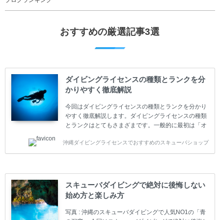
おすすめの厳選記事3選
ダイビングライセンスの種類とランクを分
かりやすく徹底解説
今回はダイビングライセンスの種類とランクを分かり
やすく徹底解説します。ダイビングライセンスの種類
とランクはとてもさまざまです。一般的に最初は「オ
ープンウォーター」のダイビングライセンスになりま
沖縄ダイビングライセンスでおすすめのスキューバショップ
す。 ダイビングのライセンスカードはダイビングの教
育機関もしくは指導団体が発行しています。教育機関
(指導団体)とは、営利もしくは非営利の団体や会社で
ダイバーの育成・指導や安全管理、環境保全などの活
動をしています。 ダイビングライセンスの種類はエン
スキューバダイビングで絶対に後悔しない
トリーレベルのライセンスからプロレベルのライセン
始め方と楽しみ方
スまでランク分けされています。各教育機関(指導団
体)によってライセンスカードの名称、トレーニング内
写真 : 沖縄のスキューバダイビングで人気NO1の「青
容に違いがありま...