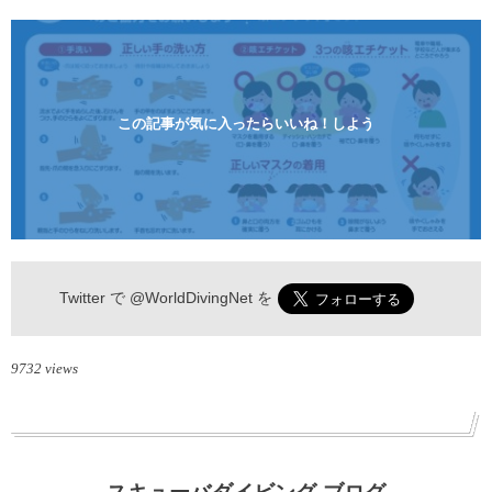
す。 沖縄本島周辺ビーチ・体験ダイビング 格安キャ
ンペーン！！￥16800 ￥11800(税込) 器材 / 送迎 / 保
険 / 全て込み ダイビングがはじめての方や初心者でも
気軽に体験できる半日のコース。沖縄本島のビーチか
らのんびりダイビングを楽しめます...
この記事が気に入ったらいいね！しよう
Twitter で
@WorldDivingNet
を
9732 views