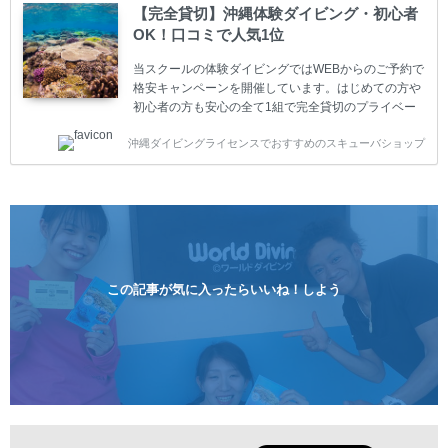
ーター様はファンダイビングの全てのコース費が
【完全貸切】沖縄体験ダイビング・初心者
10%OFF、フル器材レンタルが50%OFFになります。
OK！口コミで人気1位
沖縄本島周辺ビーチ・ファンダイビング ￥13800(税
込)【 2ビーチ 】 ウエイト / タンク / 送迎...
当スクールの体験ダイビングではWEBからのご予約で
格安キャンペーンを開催しています。はじめての方や
初心者の方も安心の全て1組で完全貸切のプライベー
トスタイルです。泳ぎに自信がない方や不安な方もお
沖縄ダイビングライセンスでおすすめのスキューバショップ
1人様から気軽にご参加ください。 全てのコースで高
画質の記念撮影&水中撮影付きです。初心者の方やダ
イビングライセンスに興味のある方にもおすすめで
す。 沖縄本島周辺ビーチ・体験ダイビング 格安キャ
ンペーン！！￥16800 ￥11800(税込) 器材 / 送迎 / 保
険 / 全て込み ダイビングがはじめての方や初心者でも
気軽に体験できる半日のコース。沖縄本島のビーチか
らのんびりダイビングを楽しめます...
この記事が気に入ったらいいね！しよう