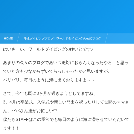
HOME
沖縄ダイビングブログ | ワールドダイビングの公式ブログ
はいさーい、ワールドダイビングのゆいとです♪
ダイビングライセンス
意気投合！? 女性同士 OWライセンス取得☆
あまりの久々のブログであいつ絶対におらんくなったやろ、と思っ
ていた方も少なからずいてらっしゃったかと思いますが、
バリバリ、毎日のように海に出ておりますよ～～
さて、今年も既に3ヶ月が過ぎようとしてますね、
3、4月は卒業式、入学式や新しい門出を祝ったりして世間のママさ
ん、パパさん達がお忙しい中
僕たちSTAFFはこの季節でも毎日のように海に潜らせていただいて
ます！！