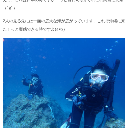
（ﾟдﾟ）
2人の見る先には一面の広大な海が広がっています、これぞ沖縄に来
た！っと実感できる時ですよ(≧∇≦)