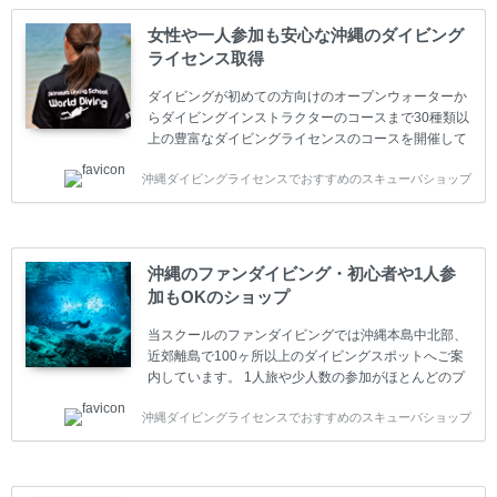
女性や一人参加も安心な沖縄のダイビング
ライセンス取得
ダイビングが初めての方向けのオープンウォーターか
らダイビングインストラクターのコースまで30種類以
上の豊富なダイビングライセンスのコースを開催して
います。又、海外で人気のテクニカルダイビング
沖縄ダイビングライセンスでおすすめのスキューバショップ
(TEC)のコースもご用意しています。 当スクールを受
講するお客様は一人参加などの少人数のご参加が最も
多いです。一人参加や少人数がメインのプライベート
スクールです。各種ダイビングライセンス取得コース
は年間を通じてキャンペーンを行っています。 ベーシ
沖縄のファンダイビング・初心者や1人参
ックダイバー(Cカード) 1日間+eラーニング 最安値キ
加もOKのショップ
ャンペーン ￥22800(税込) ￥16800(税込) 器材 / 送
迎 / 保険 / 全て込み ダイビング...
当スクールのファンダイビングでは沖縄本島中北部、
近郊離島で100ヶ所以上のダイビングスポットへご案
内しています。 1人旅や少人数の参加がほとんどのプ
ライベートスクールです。又、初心者の方や久しぶり
沖縄ダイビングライセンスでおすすめのスキューバショップ
の方も安心して楽しめるようにリフレッシュダイビン
グコースもご用意しています。お1人様も初心者の方
も安心してご参加下さい。 当スクールでダイビングラ
イセンスを取得したお客様、ファンダイビングのリピ