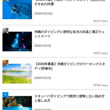
すすめの26選
2026年4月24日
81215 views
2
沖縄のダイビングに便利な各月の水温と適正ウェ
ットスーツ
2026年2月2日
44525 views
3
【2026年募集】沖縄ダイビングのワーキングスタ
ディ(研修生)
2026年3月2日
39742 views
4
スキューバダイビングで絶対に後悔しない始め方
と楽しみ方