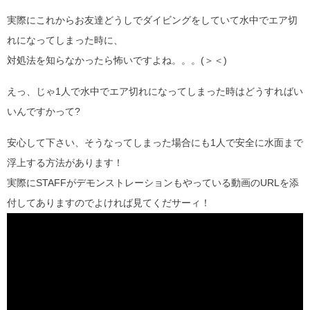
実際にこれからお友達どうしでダイビングをしていて水中でエア切
れになってしまった時に、
対処法を知らなかったら怖いですよね。。。(＞＜)
えっ、じゃ1人で水中でエア切れになってしまった時はどうすればい
いんですかって?
安心して下さい、そうなってしまった場合にも1人で安全に水面まで
浮上する方法があります！
実際にSTAFFがデモンストレーションもやっている動画のURLを添
付してありますのでよければ見てくだサーィ！