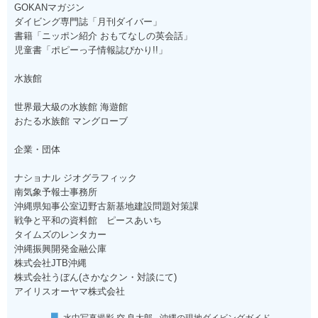
GOKANマガジン
ダイビング専門誌「月刊ダイバー」
書籍「ニッポン紹介 おもてなしの英会話」
児童書「ポピーっ子情報誌ぴかり!!」
水族館
世界最大級の水族館 海遊館
おたる水族館 マングローブ
企業・団体
ナショナル ジオグラフィック
南気象予報士事務所
沖縄県知事公室辺野古新基地建設問題対策課
戦争と平和の資料館 ピースあいち
タイムズのレンタカー
沖縄振興開発金融公庫
株式会社JTB沖縄
株式会社うぼん(さかなクン・対談にて)
アイリスオーヤマ株式会社
水中写真撮影 空 良太郎 - 沖縄の現地ダイビングガイド