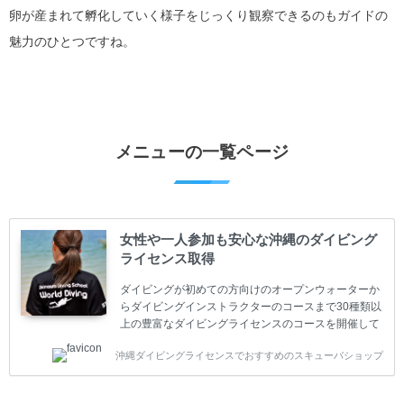
卵が産まれて孵化していく様子をじっくり観察できるのもガイドの
魅力のひとつですね。
メニューの一覧ページ
女性や一人参加も安心な沖縄のダイビング
ライセンス取得
ダイビングが初めての方向けのオープンウォーターか
らダイビングインストラクターのコースまで30種類以
上の豊富なダイビングライセンスのコースを開催して
います。又、海外で人気のテクニカルダイビング
沖縄ダイビングライセンスでおすすめのスキューバショップ
(TEC)のコースもご用意しています。 当スクールを受
講するお客様は一人参加などの少人数のご参加が最も
多いです。一人参加や少人数がメインのプライベート