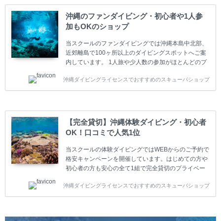
スクールです。各種ダイビングライセンス取得コース
は年間を通じてキャンペーンを行っています。 ベーシ
沖縄のファンダイビング・初心者や1人参
ックダイバー(Cカード) 1日間+eラーニング 最安値キ
加もOKのショップ
ャンペーン ￥22800(税込) ￥16800(税込) 器材 / 送
迎 / 保険 / 全て込み ダイビング...
当スクールのファンダイビングでは沖縄本島中北部、
近郊離島で100ヶ所以上のダイビングスポットへご案
内しています。 1人旅や少人数の参加がほとんどのプ
ライベートスクールです。又、初心者の方や久しぶり
沖縄ダイビングライセンスでおすすめのスキューバショップ
の方も安心して楽しめるようにリフレッシュダイビン
グコースもご用意しています。お1人様も初心者の方
も安心してご参加下さい。 当スクールでダイビングラ
イセンスを取得したお客様、ファンダイビングのリピ
ーター様はファンダイビングの全てのコース費が
【完全貸切】沖縄体験ダイビング・初心者
10%OFF、フル器材レンタルが50%OFFになります。
OK！口コミで人気1位
沖縄本島周辺ビーチ・ファンダイビング ￥13800(税
込)【 2ビーチ 】 ウエイト / タンク / 送迎...
当スクールの体験ダイビングではWEBからのご予約で
格安キャンペーンを開催しています。はじめての方や
初心者の方も安心の全て1組で完全貸切のプライベー
トスタイルです。泳ぎに自信がない方や不安な方もお
沖縄ダイビングライセンスでおすすめのスキューバショップ
1人様から気軽にご参加ください。 全てのコースで高
画質の記念撮影&水中撮影付きです。初心者の方やダ
イビングライセンスに興味のある方にもおすすめで
す。 沖縄本島周辺ビーチ・体験ダイビング 格安キャ