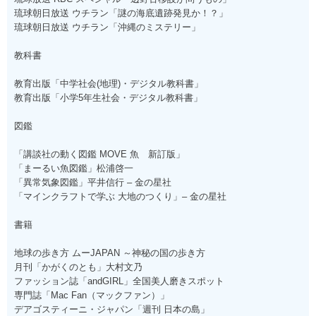
琉球朝日放送 ウチラン「謎の海底遺跡発見か！？」
琉球朝日放送 ウチラン「沖縄のミステリー」
教科書
教育出版「中学社会(地理)・デジタル教科書」
教育出版「小学5年生社会・デジタル教科書」
図鑑
「講談社の動く図鑑 MOVE 魚 新訂版」
「まーるい魚図鑑」松浦啓一
「異常気象図鑑」平井信行 – 金の星社
「マインクラフトで学ぶ 大地のつくり」– 金の星社
書籍
地球の歩き方 ムーJAPAN ～神秘の国の歩き方
月刊「かがくのとも」大村文乃
ファッション誌「andGIRL」全国美人磨きスポット
専門誌「Mac Fan（マックファン）」
デアゴスティーニ・ジャパン「週刊 日本の島」