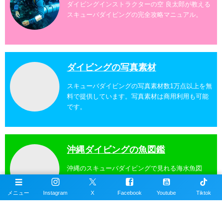
ダイビングインストラクターの空 良太郎が教える
スキューバダイビングの完全攻略マニュアル。
ダイビングの写真素材
スキューバダイビングの写真素材数1万点以上を無
料で提供しています。写真素材は商用利用も可能
です。
沖縄ダイビングの魚図鑑
沖縄のスキューバダイビングで見れる海水魚図
鑑。現在220種以上掲載。沖縄本島、近郊離島で
撮影。
メニュー
Instagram
X
Facebook
Youtube
Tiktok