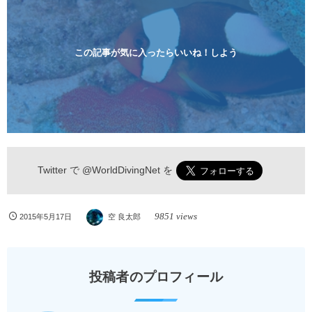
ンペーン！！￥16800 ￥11800(税込) 器材 / 送迎 / 保
険 / 全て込み ダイビングがはじめての方や初心者でも
気軽に体験できる半日のコース。沖縄本島のビーチか
らのんびりダイビングを楽しめます...
この記事が気に入ったらいいね！しよう
Twitter で
@WorldDivingNet
を
9851 views
2015年5月17日
空 良太郎
投稿者のプロフィール