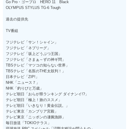
Go Pro・ゴープロ HERO 11 Black
OLYMPUS STYLUS TG-6 Tough
過去の提供先
TV番組
フジテレビ「サン！シャイン」
フジテレビ「ネプリーグ」
フジテレビ「坂上どうぶつ王国」
フジテレビ「さまぁ～ずの神ギ問」
TBSテレビ「マツコの知らない世界」
TBSテレビ「名医のTHE太鼓判！」
日本テレビ「ZIP!」
NHK「ニュース７」
NHK「釣りびと万歳」
テレビ朝日「おらが県ランキング ダイナンイ!?」
テレビ朝日「極上！旅のススメ」
テレビ朝日「いきなり！黄金伝説。」
テレビ東京「カンブリア宮殿」
テレビ東京「ニッポンの凄腕漁師」
毎日放送「TOKIOテラス」
琉球放送 RBC スペシャル「辺野古移設が問うもの」