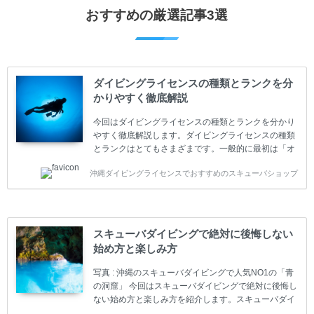
おすすめの厳選記事3選
ダイビングライセンスの種類とランクを分
かりやすく徹底解説
今回はダイビングライセンスの種類とランクを分かり
やすく徹底解説します。ダイビングライセンスの種類
とランクはとてもさまざまです。一般的に最初は「オ
ープンウォーター」のダイビングライセンスになりま
沖縄ダイビングライセンスでおすすめのスキューバショップ
す。 ダイビングのライセンスカードはダイビングの教
育機関もしくは指導団体が発行しています。教育機関
(指導団体)とは、営利もしくは非営利の団体や会社で
ダイバーの育成・指導や安全管理、環境保全などの活
動をしています。 ダイビングライセンスの種類はエン
スキューバダイビングで絶対に後悔しない
トリーレベルのライセンスからプロレベルのライセン
始め方と楽しみ方
スまでランク分けされています。各教育機関(指導団
体)によってライセンスカードの名称、トレーニング内
写真 : 沖縄のスキューバダイビングで人気NO1の「青
容に違いがありま...
の洞窟」 今回はスキューバダイビングで絶対に後悔し
ない始め方と楽しみ方を紹介します。スキューバダイ
ビングに興味があり、これから始めようとしている方