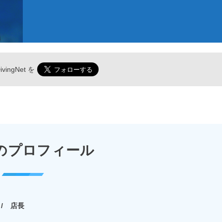
vingNet
を
のプロフィール
店長