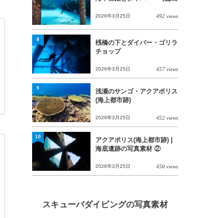
2026年3月25日
492 views
8
桟橋の下とダイバー・ゴリラ
チョップ
2026年3月25日
457 views
9
浅瀬のサンゴ・アクアポリス
(海上都市跡)
2026年3月25日
452 views
10
アクアポリス(海上都市跡) |
海底遺跡の写真素材 ②
2026年3月25日
450 views
スキューバダイビングの写真素材