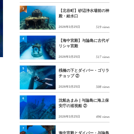
3
【北谷町】砂辺浄水場前の神
殿・給水口
2026年3月25日
519 views
4
【海中宮殿】与論島に古代ギ
リシャ宮殿
2026年3月25日
517 views
5
桟橋の下とダイバー・ゴリラ
チョップ ②
2026年3月25日
508 views
6
沈船あまみ | 与論島に海上保
安庁の巡視船 ②
2026年3月25日
496 views
7
海中宮殿とダイバー・与論島