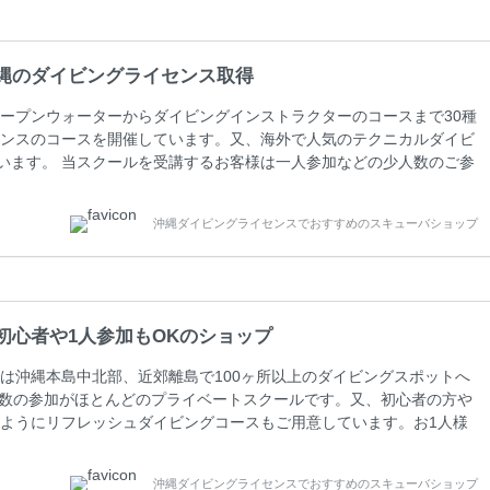
縄のダイビングライセンス取得
ープンウォーターからダイビングインストラクターのコースまで30種
ンスのコースを開催しています。又、海外で人気のテクニカルダイビ
しています。 当スクールを受講するお客様は一人参加などの少人数のご参
人数がメインのプライベートスクールです。各種ダイビングライセン
ペーンを行っています。 ベーシックダイバー(Cカード) 1日間+eラ
沖縄ダイビングライセンスでおすすめのスキューバショップ
0(税込) ￥16800(税込) 器材 / 送迎 / 保険 / 全て込み ダイビン
初心者や1人参加もOKのショップ
は沖縄本島中北部、近郊離島で100ヶ所以上のダイビングスポットへ
人数の参加がほとんどのプライベートスクールです。又、初心者の方や
ようにリフレッシュダイビングコースもご用意しています。お1人様
さい。 当スクールでダイビングライセンスを取得したお客様、ファ
ァンダイビングの全てのコース費が10%OFF、フル器材レンタルが
沖縄ダイビングライセンスでおすすめのスキューバショップ