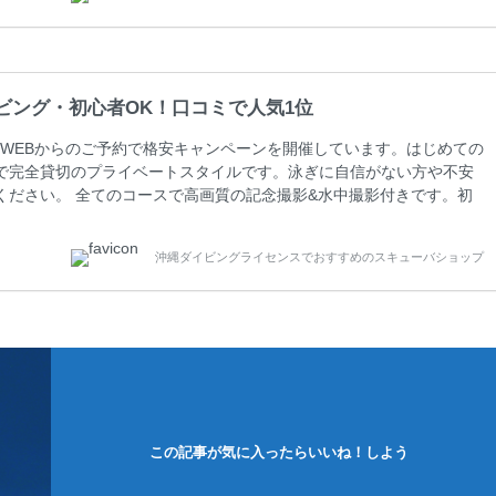
周辺ビーチ・ファンダイビング ￥13800(税込)【 2ビーチ 】 ウエイ
ビング・初心者OK！口コミで人気1位
WEBからのご予約で格安キャンペーンを開催しています。はじめての
で完全貸切のプライベートスタイルです。泳ぎに自信がない方や不安
ください。 全てのコースで高画質の記念撮影&水中撮影付きです。初
に興味のある方にもおすすめです。 沖縄本島周辺ビーチ・体験ダイ
0 ￥11800(税込) 器材 / 送迎 / 保険 / 全て込み ダイビングがはじ
沖縄ダイビングライセンスでおすすめのスキューバショップ
できる半日のコース。沖縄本島のビーチからのんびりダイビングを楽
この記事が気に入ったらいいね！しよう