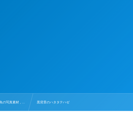
魚の写真素材 , …
黒背景のハタタテハゼ