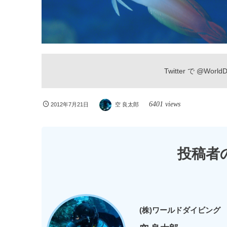
Twitter で
@WorldDi
6401 views
2012年7月21日
空 良太郎
投稿者
(株)ワールドダイビング