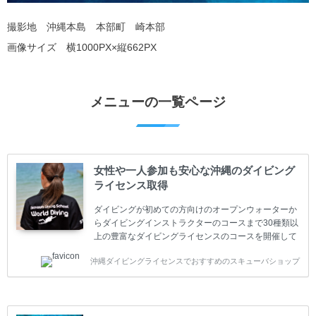
撮影地 沖縄本島 本部町 崎本部
画像サイズ 横1000PX×縦662PX
メニューの一覧ページ
女性や一人参加も安心な沖縄のダイビング
ライセンス取得
ダイビングが初めての方向けのオープンウォーターか
らダイビングインストラクターのコースまで30種類以
上の豊富なダイビングライセンスのコースを開催して
います。又、海外で人気のテクニカルダイビング
沖縄ダイビングライセンスでおすすめのスキューバショップ
(TEC)のコースもご用意しています。 当スクールを受
講するお客様は一人参加などの少人数のご参加が最も
多いです。一人参加や少人数がメインのプライベート
スクールです。各種ダイビングライセンス取得コース