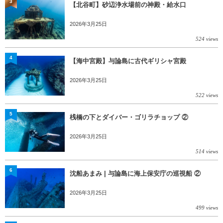
3
【北谷町】砂辺浄水場前の神殿・給水口
2026年3月25日
524 views
4
【海中宮殿】与論島に古代ギリシャ宮殿
2026年3月25日
522 views
5
桟橋の下とダイバー・ゴリラチョップ ②
2026年3月25日
514 views
6
沈船あまみ | 与論島に海上保安庁の巡視船 ②
2026年3月25日
499 views