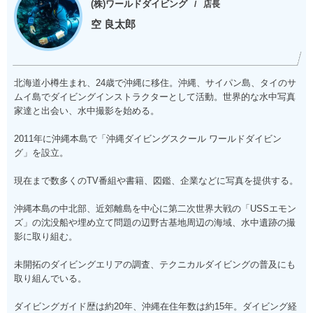
(株)ワールドダイビング
店長
空 良太郎
北海道小樽生まれ、24歳で沖縄に移住。沖縄、サイパン島、タイのサ
ムイ島でダイビングインストラクターとして活動。世界的な水中写真
家達と出会い、水中撮影を始める。
2011年に沖縄本島で「沖縄ダイビングスクール ワールドダイビン
グ」を設立。
現在まで数多くのTV番組や書籍、図鑑、企業などに写真を提供する。
沖縄本島の中北部、近郊離島を中心に第二次世界大戦の「USSエモン
ズ」の沈没船や埋め立て問題の辺野古基地周辺の海域、水中遺跡の撮
影に取り組む。
未開拓のダイビングエリアの調査、テクニカルダイビングの普及にも
取り組んでいる。
ダイビングガイド歴は約20年、沖縄在住年数は約15年。ダイビング経