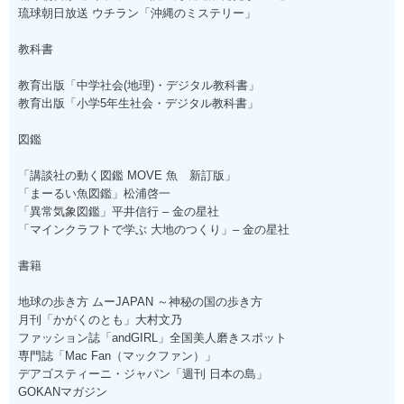
琉球朝日放送 ウチラン「沖縄のミステリー」
教科書
教育出版「中学社会(地理)・デジタル教科書」
教育出版「小学5年生社会・デジタル教科書」
図鑑
「講談社の動く図鑑 MOVE 魚 新訂版」
「まーるい魚図鑑」松浦啓一
「異常気象図鑑」平井信行 – 金の星社
「マインクラフトで学ぶ 大地のつくり」– 金の星社
書籍
地球の歩き方 ムーJAPAN ～神秘の国の歩き方
月刊「かがくのとも」大村文乃
ファッション誌「andGIRL」全国美人磨きスポット
専門誌「Mac Fan（マックファン）」
デアゴスティーニ・ジャパン「週刊 日本の島」
GOKANマガジン