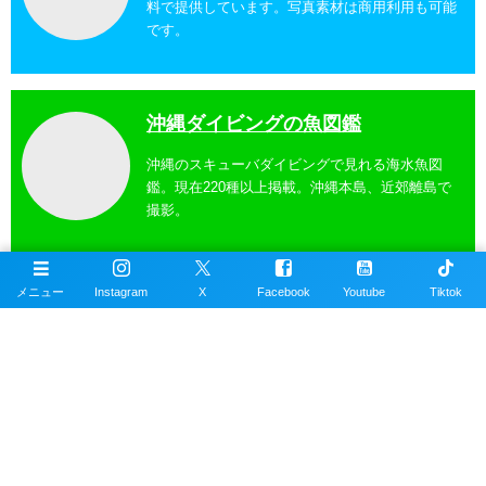
料で提供しています。写真素材は商用利用も可能
です。
沖縄ダイビングの魚図鑑
沖縄のスキューバダイビングで見れる海水魚図
鑑。現在220種以上掲載。沖縄本島、近郊離島で
撮影。
メニュー
Instagram
X
Facebook
Youtube
Tiktok
沖縄ダイビングスポット
掲載エリアは沖縄本島全域、近郊離島を含むおす
すめの約100ヶ所以上のダイビングポイント。