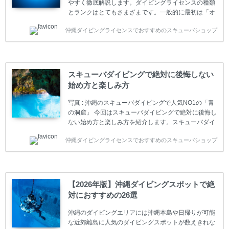
やすく徹底解説します。ダイビングライセンスの種類
とランクはとてもさまざまです。一般的に最初は「オ
ープンウォーター」のダイビングライセンスになりま
沖縄ダイビングライセンスでおすすめのスキューバショップ
す。 ダイビングのライセンスカードはダイビングの教
育機関もしくは指導団体が発行しています。教育機関
(指導団体)とは、営利もしくは非営利の団体や会社で
ダイバーの育成・指導や安全管理、環境保全などの活
動をしています。 ダイビングライセンスの種類はエン
スキューバダイビングで絶対に後悔しない
トリーレベルのライセンスからプロレベルのライセン
始め方と楽しみ方
スまでランク分けされています。各教育機関(指導団
体)によってライセンスカードの名称、トレーニング内
写真 : 沖縄のスキューバダイビングで人気NO1の「青
容に違いがありま...
の洞窟」 今回はスキューバダイビングで絶対に後悔し
ない始め方と楽しみ方を紹介します。スキューバダイ
ビングに興味があり、これから始めようとしている方
沖縄ダイビングライセンスでおすすめのスキューバショップ
やまだ始めて間もない初心者の方に必見の内容です。
スキューバダイビングの始め方と楽しみ方について学
ぶことは重要です。正しくない情報をもとに計画を立
ててしまうと、せっかく楽しみにしていたスキューバ
ダイビングが台無しになり後悔することになってしま
【2026年版】沖縄ダイビングスポットで絶
うかもしれません。 又、スキューバダイビングは事故
対におすすめの26選
のリスクがあるスポーツでもあります。もしかしたら
危険な思いをしてしまうかもしれません。 今回は現地
沖縄のダイビングエリアには沖縄本島や日帰りが可能
ダイビング...
な近郊離島に人気のダイビングスポットが数えきれな