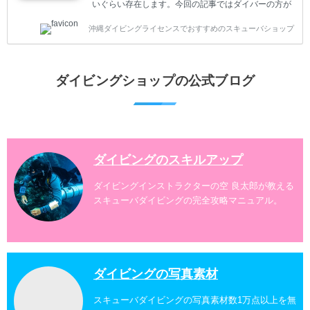
いぐらい存在します。今回の記事ではダイバーの方が
沖縄でダイビングを楽しむときにおすすめのダイビン
沖縄ダイビングライセンスでおすすめのスキューバショップ
グスポットを紹介します。 当スクールは、沖縄本島で
は北谷町、嘉手納町、読谷村、恩納村、名護市、本部
町、国頭村などへご案内しています。近郊の離島では
水納島、瀬底島、伊江島、伊計島、古宇利島などへご
ダイビングショップの公式ブログ
案内しております。 ダイビングライセンスをお持ちの
ダイバー向けのファンダイビングでは100ヶ所以上の
ダイビングスポットへご案内しております。体験ダイ
ビングでも多数のおすすめのダイビングスポットへご
案内しています。 ...
ダイビングのスキルアップ
ダイビングインストラクターの空 良太郎が教える
スキューバダイビングの完全攻略マニュアル。
ダイビングの写真素材
スキューバダイビングの写真素材数1万点以上を無