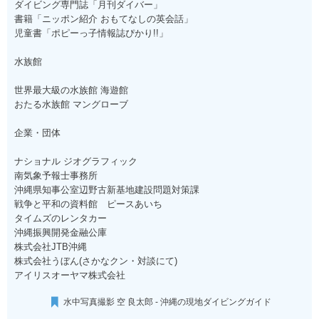
ダイビング専門誌「月刊ダイバー」
書籍「ニッポン紹介 おもてなしの英会話」
児童書「ポピーっ子情報誌ぴかり!!」
水族館
世界最大級の水族館 海遊館
おたる水族館 マングローブ
企業・団体
ナショナル ジオグラフィック
南気象予報士事務所
沖縄県知事公室辺野古新基地建設問題対策課
戦争と平和の資料館 ピースあいち
タイムズのレンタカー
沖縄振興開発金融公庫
株式会社JTB沖縄
株式会社うぼん(さかなクン・対談にて)
アイリスオーヤマ株式会社
水中写真撮影 空 良太郎 - 沖縄の現地ダイビングガイド