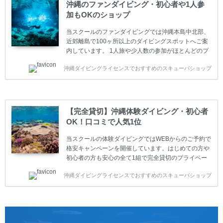
は年間を通じてキャンペーンを行っています。 ベーシ
沖縄のファンダイビング・初心者や1人参
ックダイバー(Cカード) 1日間+eラーニング 最安値キ
加もOKのショップ
ャンペーン ￥22800(税込) ￥16800(税込) 器材 / 送
迎 / 保険 / 全て込み ダイビング...
当スクールのファンダイビングでは沖縄本島中北部、
近郊離島で100ヶ所以上のダイビングスポットへご案
内しています。 1人旅や少人数の参加がほとんどのプ
ライベートスクールです。又、初心者の方や久しぶり
沖縄ダイビングライセンスでおすすめのスキューバショップ
の方も安心して楽しめるようにリフレッシュダイビン
グコースもご用意しています。お1人様も初心者の方
も安心してご参加下さい。 当スクールでダイビングラ
イセンスを取得したお客様、ファンダイビングのリピ
ーター様はファンダイビングの全てのコース費が
【完全貸切】沖縄体験ダイビング・初心者
10%OFF、フル器材レンタルが50%OFFになります。
OK！口コミで人気1位
沖縄本島周辺ビーチ・ファンダイビング ￥13800(税
込)【 2ビーチ 】 ウエイト / タンク / 送迎...
当スクールの体験ダイビングではWEBからのご予約で
格安キャンペーンを開催しています。はじめての方や
初心者の方も安心の全て1組で完全貸切のプライベー
トスタイルです。泳ぎに自信がない方や不安な方もお
沖縄ダイビングライセンスでおすすめのスキューバショップ
1人様から気軽にご参加ください。 全てのコースで高
画質の記念撮影&水中撮影付きです。初心者の方やダ
イビングライセンスに興味のある方にもおすすめで
す。 沖縄本島周辺ビーチ・体験ダイビング 格安キャ
ンペーン！！￥16800 ￥11800(税込) 器材 / 送迎 / 保