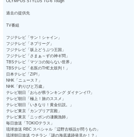
OLYMPUS STYLUS TG-6 Tough
過去の提供先
TV番組
フジテレビ「サン！シャイン」
フジテレビ「ネプリーグ」
フジテレビ「坂上どうぶつ王国」
フジテレビ「さまぁ～ずの神ギ問」
TBSテレビ「マツコの知らない世界」
TBSテレビ「名医のTHE太鼓判！」
日本テレビ「ZIP!」
NHK「ニュース７」
NHK「釣りびと万歳」
テレビ朝日「おらが県ランキング ダイナンイ!?」
テレビ朝日「極上！旅のススメ」
テレビ朝日「いきなり！黄金伝説。」
テレビ東京「カンブリア宮殿」
テレビ東京「ニッポンの凄腕漁師」
毎日放送「TOKIOテラス」
琉球放送 RBC スペシャル「辺野古移設が問うもの」
琉球朝日放送 ウチラン「謎の海底遺跡発見か！？」