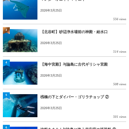
2026年3月25日
556 views
3
【北谷町】砂辺浄水場前の神殿・給水口
2026年3月25日
514 views
4
【海中宮殿】与論島に古代ギリシャ宮殿
2026年3月25日
508 views
5
桟橋の下とダイバー・ゴリラチョップ ②
2026年3月25日
501 views
6