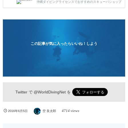
沖縄ダイビングライセンスでおすすめのスキューバショップ
1人様から気軽にご参加ください。 全てのコースで高
画質の記念撮影&水中撮影付きです。初心者の方やダ
イビングライセンスに興味のある方にもおすすめで
す。 沖縄本島周辺ビーチ・体験ダイビング 格安キャ
ンペーン！！￥16800 ￥11800(税込) 器材 / 送迎 / 保
険 / 全て込み ダイビングがはじめての方や初心者でも
気軽に体験できる半日のコース。沖縄本島のビーチか
らのんびりダイビングを楽しめます...
この記事が気に入ったらいいね！しよう
Twitter で
@WorldDivingNet
を
4714 views
2016年6月5日
空 良太郎