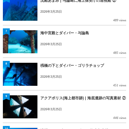
沈船あまみ | 与論島に海上保安庁の巡視船 ②
2026年3月25日
489 views
7
海中宮殿とダイバー・与論島
2026年3月25日
485 views
8
桟橋の下とダイバー・ゴリラチョップ
2026年3月25日
451 views
9
アクアポリス(海上都市跡) | 海底遺跡の写真素材 ②
2026年3月25日
446 views
10