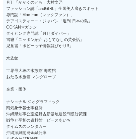
月刊「かがくのとも」大村文乃
ファッション誌「andGIRL」全国美人磨きスポット
専門誌「Mac Fan（マックファン）」
デアゴスティーニ・ジャパン「週刊 日本の島」
GOKANマガジン
ダイビング専門誌「月刊ダイバー」
書籍「ニッポン紹介 おもてなしの英会話」
児童書「ポピーっ子情報誌ぴかり!!」
水族館
世界最大級の水族館 海遊館
おたる水族館 マングローブ
企業・団体
ナショナル ジオグラフィック
南気象予報士事務所
沖縄県知事公室辺野古新基地建設問題対策課
戦争と平和の資料館 ピースあいち
タイムズのレンタカー
沖縄振興開発金融公庫
株式会社JTB沖縄