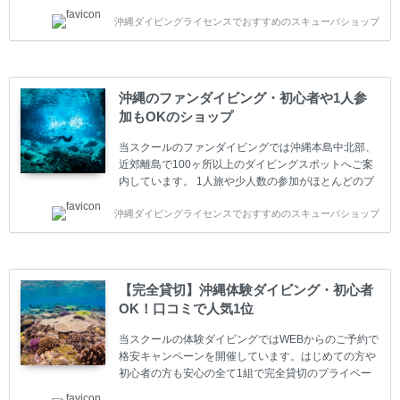
います。又、海外で人気のテクニカルダイビング
沖縄ダイビングライセンスでおすすめのスキューバショップ
(TEC)のコースもご用意しています。 当スクールを受
講するお客様は一人参加などの少人数のご参加が最も
多いです。一人参加や少人数がメインのプライベート
スクールです。各種ダイビングライセンス取得コース
は年間を通じてキャンペーンを行っています。 ベーシ
沖縄のファンダイビング・初心者や1人参
ックダイバー(Cカード) 1日間+eラーニング 最安値キ
加もOKのショップ
ャンペーン ￥22800(税込) ￥16800(税込) 器材 / 送
迎 / 保険 / 全て込み ダイビング...
当スクールのファンダイビングでは沖縄本島中北部、
近郊離島で100ヶ所以上のダイビングスポットへご案
内しています。 1人旅や少人数の参加がほとんどのプ
ライベートスクールです。又、初心者の方や久しぶり
沖縄ダイビングライセンスでおすすめのスキューバショップ
の方も安心して楽しめるようにリフレッシュダイビン
グコースもご用意しています。お1人様も初心者の方
も安心してご参加下さい。 当スクールでダイビングラ
イセンスを取得したお客様、ファンダイビングのリピ
ーター様はファンダイビングの全てのコース費が
【完全貸切】沖縄体験ダイビング・初心者
10%OFF、フル器材レンタルが50%OFFになります。
OK！口コミで人気1位
沖縄本島周辺ビーチ・ファンダイビング ￥13800(税
込)【 2ビーチ 】 ウエイト / タンク / 送迎...
当スクールの体験ダイビングではWEBからのご予約で
格安キャンペーンを開催しています。はじめての方や
初心者の方も安心の全て1組で完全貸切のプライベー
トスタイルです。泳ぎに自信がない方や不安な方もお