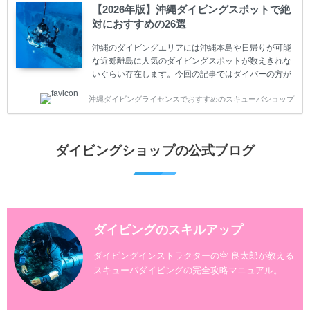
ダイビングが台無しになり後悔することになってしま
【2026年版】沖縄ダイビングスポットで絶
うかもしれません。 又、スキューバダイビングは事故
対におすすめの26選
のリスクがあるスポーツでもあります。もしかしたら
危険な思いをしてしまうかもしれません。 今回は現地
沖縄のダイビングエリアには沖縄本島や日帰りが可能
ダイビング...
な近郊離島に人気のダイビングスポットが数えきれな
いぐらい存在します。今回の記事ではダイバーの方が
沖縄でダイビングを楽しむときにおすすめのダイビン
沖縄ダイビングライセンスでおすすめのスキューバショップ
グスポットを紹介します。 当スクールは、沖縄本島で
は北谷町、嘉手納町、読谷村、恩納村、名護市、本部
町、国頭村などへご案内しています。近郊の離島では
水納島、瀬底島、伊江島、伊計島、古宇利島などへご
ダイビングショップの公式ブログ
案内しております。 ダイビングライセンスをお持ちの
ダイバー向けのファンダイビングでは100ヶ所以上の
ダイビングスポットへご案内しております。体験ダイ
ビングでも多数のおすすめのダイビングスポットへご
案内しています。 ...
ダイビングのスキルアップ
ダイビングインストラクターの空 良太郎が教える
スキューバダイビングの完全攻略マニュアル。