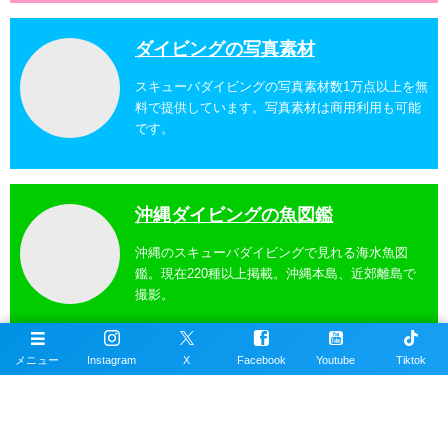
ダイビングの写真素材
スキューバダイビングの写真素材数1万点以上を無
料で提供しています。写真素材は商用利用も可能
です。
沖縄ダイビングの魚図鑑
沖縄のスキューバダイビングで見れる海水魚図
鑑。現在220種以上掲載。沖縄本島、近郊離島で
撮影。
メニュー
Instagram
X
Facebook
Youtube
Tiktok
沖縄ダイビングスポット
掲載エリアは沖縄本島全域、近郊離島を含むおす
すめの約100ヶ所以上のダイビングポイント。