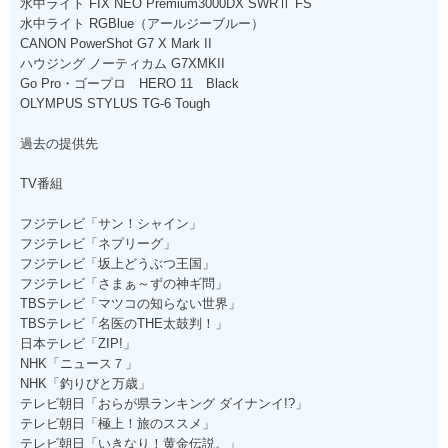
水中ライト FIX NEO Premium3000DX SWRⅡ FS
水中ライト RGBlue（アールジーブルー）
CANON PowerShot G7 X Mark II
ハウジング ノーティカム G7XMKII
Go Pro・ゴープロ HERO 11 Black
OLYMPUS STYLUS TG-6 Tough
過去の提供先
TV番組
フジテレビ「サン！シャイン」
フジテレビ「ネプリーグ」
フジテレビ「坂上どうぶつ王国」
フジテレビ「さまぁ～ずの神ギ問」
TBSテレビ「マツコの知らない世界」
TBSテレビ「名医のTHE太鼓判！」
日本テレビ「ZIP!」
NHK「ニュース７」
NHK「釣りびと万歳」
テレビ朝日「おらが県ランキング ダイナンイ!?」
テレビ朝日「極上！旅のススメ」
テレビ朝日「いきなり！黄金伝説。」