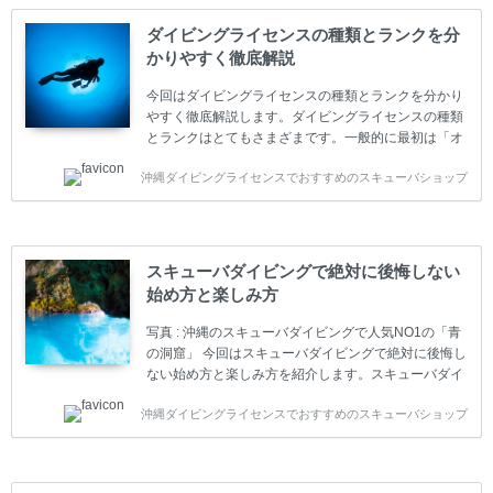
ダイビングライセンスの種類とランクを分
かりやすく徹底解説
今回はダイビングライセンスの種類とランクを分かり
やすく徹底解説します。ダイビングライセンスの種類
とランクはとてもさまざまです。一般的に最初は「オ
ープンウォーター」のダイビングライセンスになりま
沖縄ダイビングライセンスでおすすめのスキューバショップ
す。 ダイビングのライセンスカードはダイビングの教
育機関もしくは指導団体が発行しています。教育機関
(指導団体)とは、営利もしくは非営利の団体や会社で
ダイバーの育成・指導や安全管理、環境保全などの活
動をしています。 ダイビングライセンスの種類はエン
スキューバダイビングで絶対に後悔しない
トリーレベルのライセンスからプロレベルのライセン
始め方と楽しみ方
スまでランク分けされています。各教育機関(指導団
体)によってライセンスカードの名称、トレーニング内
写真 : 沖縄のスキューバダイビングで人気NO1の「青
容に違いがありま...
の洞窟」 今回はスキューバダイビングで絶対に後悔し
ない始め方と楽しみ方を紹介します。スキューバダイ
ビングに興味があり、これから始めようとしている方
沖縄ダイビングライセンスでおすすめのスキューバショップ
やまだ始めて間もない初心者の方に必見の内容です。
スキューバダイビングの始め方と楽しみ方について学
ぶことは重要です。正しくない情報をもとに計画を立
ててしまうと、せっかく楽しみにしていたスキューバ