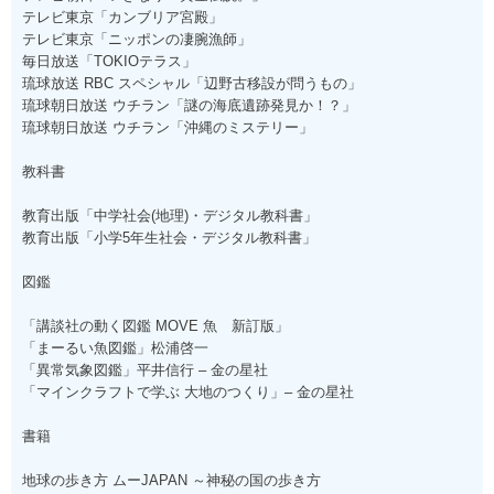
テレビ東京「カンブリア宮殿」
テレビ東京「ニッポンの凄腕漁師」
毎日放送「TOKIOテラス」
琉球放送 RBC スペシャル「辺野古移設が問うもの」
琉球朝日放送 ウチラン「謎の海底遺跡発見か！？」
琉球朝日放送 ウチラン「沖縄のミステリー」
教科書
教育出版「中学社会(地理)・デジタル教科書」
教育出版「小学5年生社会・デジタル教科書」
図鑑
「講談社の動く図鑑 MOVE 魚 新訂版」
「まーるい魚図鑑」松浦啓一
「異常気象図鑑」平井信行 – 金の星社
「マインクラフトで学ぶ 大地のつくり」– 金の星社
書籍
地球の歩き方 ムーJAPAN ～神秘の国の歩き方