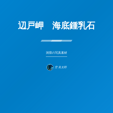
辺戸岬 海底鍾乳石
洞窟の写真素材
空 良太郎