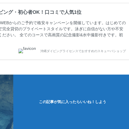
ビング・初心者OK！口コミで人気1位
WEBからのご予約で格安キャンペーンを開催しています。はじめての
で完全貸切のプライベートスタイルです。泳ぎに自信がない方や不安
ください。 全てのコースで高画質の記念撮影&水中撮影付きです。初
に興味のある方にもおすすめです。 沖縄本島周辺ビーチ・体験ダイ
0 ￥11800(税込) 器材 / 送迎 / 保険 / 全て込み ダイビングがはじ
沖縄ダイビングライセンスでおすすめのスキューバショップ
できる半日のコース。沖縄本島のビーチからのんびりダイビングを楽
この記事が気に入ったらいいね！しよう