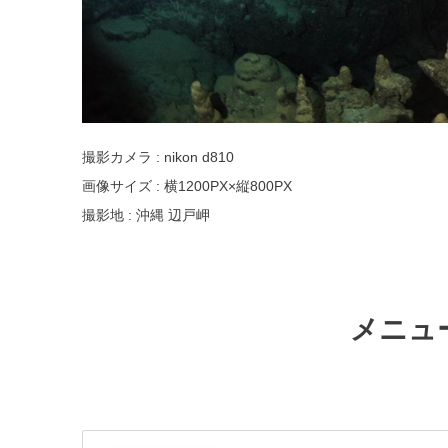
撮影カメラ : nikon d810
画像サイズ : 横1200PX×縦800PX
撮影地 : 沖縄 辺戸岬
メニュ