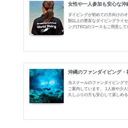
女性や一人参加も安心な沖
ダイビングが初めての方向けのオ
類以上の豊富なダイビングライセ
ング(TEC)のコースもご用意
加が最も多いです。一人参加や少
ス取得コースは年間を通じてキャン
ーニング 最安値キャンペーン ￥2280
グ...
沖縄のファンダイビング・
当スクールのファンダイビングで
ご案内しています。 1人旅や少
久しぶりの方も安心して楽しめる
も初心者の方も安心してご参加下
ンダイビングのリピーター様はフ
50%OFFになります。 沖縄本島
ト / タンク / 送迎...