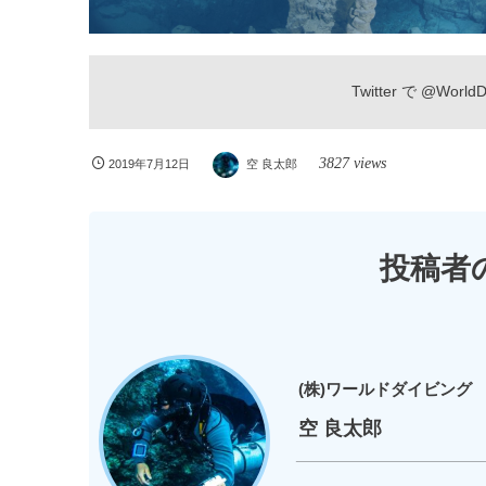
Twitter で
@WorldDi
3827 views
2019年7月12日
空 良太郎
投稿者
(株)ワールドダイビング
空 良太郎