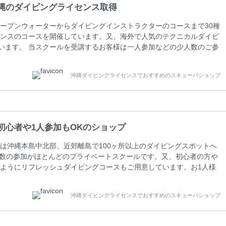
縄のダイビングライセンス取得
ープンウォーターからダイビングインストラクターのコースまで30種
ンスのコースを開催しています。又、海外で人気のテクニカルダイビ
しています。 当スクールを受講するお客様は一人参加などの少人数のご参
人数がメインのプライベートスクールです。各種ダイビングライセン
ペーンを行っています。 ベーシックダイバー(Cカード) 1日間+eラ
沖縄ダイビングライセンスでおすすめのスキューバショップ
0(税込) ￥16800(税込) 器材 / 送迎 / 保険 / 全て込み ダイビン
初心者や1人参加もOKのショップ
は沖縄本島中北部、近郊離島で100ヶ所以上のダイビングスポットへ
人数の参加がほとんどのプライベートスクールです。又、初心者の方や
ようにリフレッシュダイビングコースもご用意しています。お1人様
さい。 当スクールでダイビングライセンスを取得したお客様、ファ
ァンダイビングの全てのコース費が10%OFF、フル器材レンタルが
沖縄ダイビングライセンスでおすすめのスキューバショップ
周辺ビーチ・ファンダイビング ￥13800(税込)【 2ビーチ 】 ウエイ