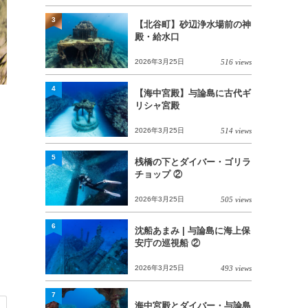
3
【北谷町】砂辺浄水場前の神
殿・給水口
2026年3月25日
516 views
4
【海中宮殿】与論島に古代ギ
リシャ宮殿
2026年3月25日
514 views
5
桟橋の下とダイバー・ゴリラ
チョップ ②
2026年3月25日
505 views
6
沈船あまみ | 与論島に海上保
安庁の巡視船 ②
2026年3月25日
493 views
7
海中宮殿とダイバー・与論島