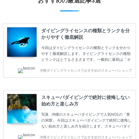
おすすめの厳選記事3選
ダイビングライセンスの種類とランクを分
かりやすく徹底解説
今回はダイビングライセンスの種類とランクを分かり
やすく徹底解説します。ダイビングライセンスの種類
とランクはとてもさまざまです。一般的に最初は「オ
ープンウォーター」のダイビングライセンスになりま
沖縄ダイビングライセンスでおすすめのスキューバショップ
す。 ダイビングのライセンスカードはダイビングの教
育機関もしくは指導団体が発行しています。教育機関
(指導団体)とは、営利もしくは非営利の団体や会社で
ダイバーの育成・指導や安全管理、環境保全などの活
動をしています。 ダイビングライセンスの種類はエン
スキューバダイビングで絶対に後悔しない
トリーレベルのライセンスからプロレベルのライセン
始め方と楽しみ方
スまでランク分けされています。各教育機関(指導団
体)によってライセンスカードの名称、トレーニング内
写真 : 沖縄のスキューバダイビングで人気NO1の「青
容に違いがありま...
の洞窟」 今回はスキューバダイビングで絶対に後悔し
ない始め方と楽しみ方を紹介します。スキューバダイ
ビングに興味があり、これから始めようとしている方
沖縄ダイビングライセンスでおすすめのスキューバショップ
やまだ始めて間もない初心者の方に必見の内容です。