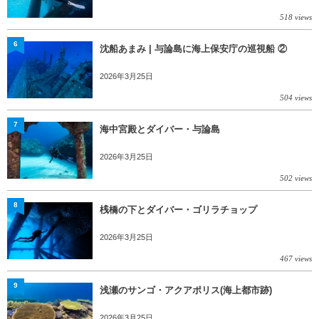
518 views
6
沈船あまみ | 与論島に海上保安庁の巡視船 ②
2026年3月25日
504 views
7
海中宮殿とダイバー・与論島
2026年3月25日
502 views
8
桟橋の下とダイバー・ゴリラチョップ
2026年3月25日
467 views
9
浅瀬のサンゴ・アクアポリス(海上都市跡)
2026年3月25日