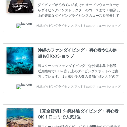
ダイビングが初めての方向けのオープンウォーターか
らダイビングインストラクターのコースまで30種類以
上の豊富なダイビングライセンスのコースを開催して
います。又、海外で人気のテクニカルダイビング
沖縄ダイビングライセンスでおすすめのスキューバショップ
(TEC)のコースもご用意しています。 当スクールを受
講するお客様は一人参加などの少人数のご参加が最も
多いです。一人参加や少人数がメインのプライベート
スクールです。各種ダイビングライセンス取得コース
は年間を通じてキャンペーンを行っています。 ベーシ
沖縄のファンダイビング・初心者や1人参
ックダイバー(Cカード) 1日間+eラーニング 最安値キ
加もOKのショップ
ャンペーン ￥22800(税込) ￥16800(税込) 器材 / 送
迎 / 保険 / 全て込み ダイビング...
当スクールのファンダイビングでは沖縄本島中北部、
近郊離島で100ヶ所以上のダイビングスポットへご案
内しています。 1人旅や少人数の参加がほとんどのプ
ライベートスクールです。又、初心者の方や久しぶり
沖縄ダイビングライセンスでおすすめのスキューバショップ
の方も安心して楽しめるようにリフレッシュダイビン
グコースもご用意しています。お1人様も初心者の方
も安心してご参加下さい。 当スクールでダイビングラ
イセンスを取得したお客様、ファンダイビングのリピ
ーター様はファンダイビングの全てのコース費が
【完全貸切】沖縄体験ダイビング・初心者
10%OFF、フル器材レンタルが50%OFFになります。
OK！口コミで人気1位
沖縄本島周辺ビーチ・ファンダイビング ￥13800(税
込)【 2ビーチ 】 ウエイト / タンク / 送迎...
当スクールの体験ダイビングではWEBからのご予約で