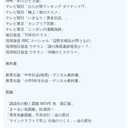
NHK「釣りびと万歳」
テレビ朝日「おらが県ランキング ダイナンイ!?」
テレビ朝日「極上！旅のススメ」
テレビ朝日「いきなり！黄金伝説。」
テレビ東京「カンブリア宮殿」
テレビ東京「ニッポンの凄腕漁師」
毎日放送「TOKIOテラス」
琉球放送 RBC スペシャル「辺野古移設が問うもの」
琉球朝日放送 ウチラン「謎の海底遺跡発見か！？」
琉球朝日放送 ウチラン「沖縄のミステリー」
教科書
教育出版「中学社会(地理)・デジタル教科書」
教育出版「小学5年生社会・デジタル教科書」
図鑑
「講談社の動く図鑑 MOVE 魚 新訂版」
「まーるい魚図鑑」松浦啓一
「異常気象図鑑」平井信行 – 金の星社
「マインクラフトで学ぶ 大地のつくり」– 金の星社