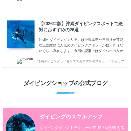
スキューバダイビングの始め方と楽しみ方について学
ぶことは重要です。正しくない情報をもとに計画を立
ててしまうと、せっかく楽しみにしていたスキューバ
ダイビングが台無しになり後悔することになってしま
【2026年版】沖縄ダイビングスポットで絶
うかもしれません。 又、スキューバダイビングは事故
対におすすめの26選
のリスクがあるスポーツでもあります。もしかしたら
危険な思いをしてしまうかもしれません。 今回は現地
沖縄のダイビングエリアには沖縄本島や日帰りが可能
ダイビング...
な近郊離島に人気のダイビングスポットが数えきれな
いぐらい存在します。今回の記事ではダイバーの方が
沖縄でダイビングを楽しむときにおすすめのダイビン
沖縄ダイビングライセンスでおすすめのスキューバショップ
グスポットを紹介します。 当スクールは、沖縄本島で
は北谷町、嘉手納町、読谷村、恩納村、名護市、本部
町、国頭村などへご案内しています。近郊の離島では
水納島、瀬底島、伊江島、伊計島、古宇利島などへご
ダイビングショップの公式ブログ
案内しております。 ダイビングライセンスをお持ちの
ダイバー向けのファンダイビングでは100ヶ所以上の
ダイビングスポットへご案内しております。体験ダイ
ビングでも多数のおすすめのダイビングスポットへご
案内しています。 ...
ダイビングのスキルアップ
ダイビングインストラクターの空 良太郎が教える