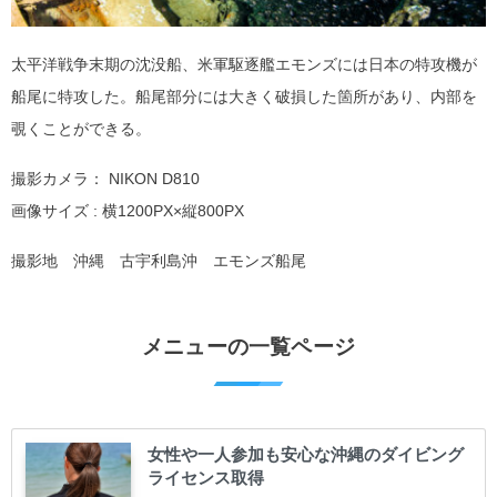
太平洋戦争末期の沈没船、米軍駆逐艦エモンズには日本の特攻機が
船尾に特攻した。船尾部分には大きく破損した箇所があり、内部を
覗くことができる。
撮影カメラ： NIKON D810
画像サイズ : 横1200PX×縦800PX
撮影地 沖縄 古宇利島沖 エモンズ船尾
メニューの一覧ページ
女性や一人参加も安心な沖縄のダイビング
ライセンス取得