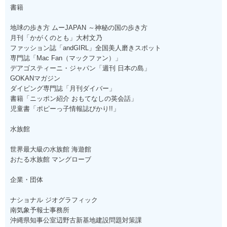
書籍
地球の歩き方 ムーJAPAN ～神秘の国の歩き方
月刊「かがくのとも」大村文乃
ファッション誌「andGIRL」全国美人磨きスポット
専門誌「Mac Fan（マックファン）」
デアゴスティーニ・ジャパン「週刊 日本の島」
GOKANマガジン
ダイビング専門誌「月刊ダイバー」
書籍「ニッポン紹介 おもてなしの英会話」
児童書「ポピーっ子情報誌ぴかり!!」
水族館
世界最大級の水族館 海遊館
おたる水族館 マングローブ
企業・団体
ナショナル ジオグラフィック
南気象予報士事務所
沖縄県知事公室辺野古新基地建設問題対策課