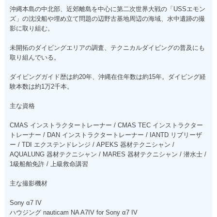
沖縄本島の中北部、近郊離島を中心に第二次世界大戦の「USSエモン
ズ」の沈没船や埋め立て問題の辺野古基地周辺の海域、水中遺跡の撮
影に取り組む。
未開拓のダイビングエリアの調査、テクニカルダイビングの普及にも
取り組んでいる。
ダイビングガイド歴は約20年、沖縄在住年数は約15年。ダイビング経
験本数は約1万2千本。
主な資格
CMAS インストラクタートレーナー / CMAS TEC インストラクター
トレーナー / DAN インストラクタートレーナー / IANTD リブリーザ
ー / TDI エクステンドレンジ / APEKS 器材テクニシャン /
AQUALUNG 器材テクニシャン / MARES 器材テクニシャン / 潜水士 /
1級船舶免許 / 上級救命講習
主な撮影機材
Sony α7 IV
ハウジング nauticam NA A7IV for Sony α7 IV