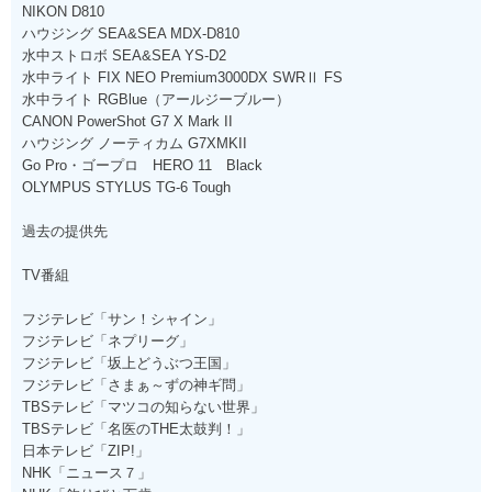
NIKON D810
ハウジング SEA&SEA MDX-D810
水中ストロボ SEA&SEA YS-D2
水中ライト FIX NEO Premium3000DX SWRⅡ FS
水中ライト RGBlue（アールジーブルー）
CANON PowerShot G7 X Mark II
ハウジング ノーティカム G7XMKII
Go Pro・ゴープロ HERO 11 Black
OLYMPUS STYLUS TG-6 Tough
過去の提供先
TV番組
フジテレビ「サン！シャイン」
フジテレビ「ネプリーグ」
フジテレビ「坂上どうぶつ王国」
フジテレビ「さまぁ～ずの神ギ問」
TBSテレビ「マツコの知らない世界」
TBSテレビ「名医のTHE太鼓判！」
日本テレビ「ZIP!」
NHK「ニュース７」