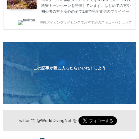
格安キャンペーンを開催しています。はじめての方や
初心者の方も安心の全て1組で完全貸切のプライベー
トスタイルです。泳ぎに自信がない方や不安な方もお
沖縄ダイビングライセンスでおすすめのスキューバショップ
1人様から気軽にご参加ください。 全てのコースで高
画質の記念撮影&水中撮影付きです。初心者の方やダ
イビングライセンスに興味のある方にもおすすめで
す。 沖縄本島周辺ビーチ・体験ダイビング 格安キャ
ンペーン！！￥16800 ￥11800(税込) 器材 / 送迎 / 保
険 / 全て込み ダイビングがはじめての方や初心者でも
気軽に体験できる半日のコース。沖縄本島のビーチか
らのんびりダイビングを楽しめます...
この記事が気に入ったらいいね！しよう
Twitter で
@WorldDivingNet
を