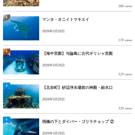
586 views
2
マンタ・オニイトマキエイ
2026年3月25日
570 views
3
【海中宮殿】与論島に古代ギリシャ宮殿
2026年3月25日
529 views
4
【北谷町】砂辺浄水場前の神殿・給水口
2026年3月25日
529 views
5
桟橋の下とダイバー・ゴリラチョップ ②
2026年3月25日