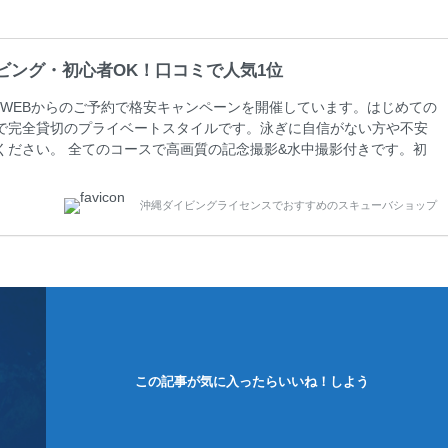
ビング・初心者OK！口コミで人気1位
WEBからのご予約で格安キャンペーンを開催しています。はじめての
で完全貸切のプライベートスタイルです。泳ぎに自信がない方や不安
ください。 全てのコースで高画質の記念撮影&水中撮影付きです。初
に興味のある方にもおすすめです。 沖縄本島周辺ビーチ・体験ダイ
0 ￥11800(税込) 器材 / 送迎 / 保険 / 全て込み ダイビングがはじ
沖縄ダイビングライセンスでおすすめのスキューバショップ
できる半日のコース。沖縄本島のビーチからのんびりダイビングを楽
この記事が気に入ったらいいね！しよう