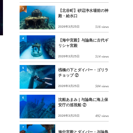
3
【北谷町】砂辺浄水場前の神
殿・給水口
2026年3月25日
516 views
4
【海中宮殿】与論島に古代ギ
リシャ宮殿
2026年3月25日
514 views
5
桟橋の下とダイバー・ゴリラ
チョップ ②
2026年3月25日
504 views
6
沈船あまみ | 与論島に海上保
安庁の巡視船 ②
2026年3月25日
492 views
7
海中宮殿とダイバー・与論島