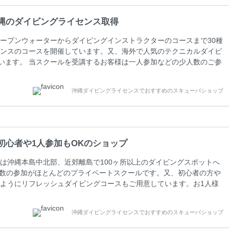
縄のダイビングライセンス取得
ープンウォーターからダイビングインストラクターのコースまで30種
ンスのコースを開催しています。又、海外で人気のテクニカルダイビ
しています。 当スクールを受講するお客様は一人参加などの少人数のご参
人数がメインのプライベートスクールです。各種ダイビングライセン
ペーンを行っています。 ベーシックダイバー(Cカード) 1日間+eラ
沖縄ダイビングライセンスでおすすめのスキューバショップ
0(税込) ￥16800(税込) 器材 / 送迎 / 保険 / 全て込み ダイビン
初心者や1人参加もOKのショップ
は沖縄本島中北部、近郊離島で100ヶ所以上のダイビングスポットへ
人数の参加がほとんどのプライベートスクールです。又、初心者の方や
ようにリフレッシュダイビングコースもご用意しています。お1人様
さい。 当スクールでダイビングライセンスを取得したお客様、ファ
ァンダイビングの全てのコース費が10%OFF、フル器材レンタルが
沖縄ダイビングライセンスでおすすめのスキューバショップ
周辺ビーチ・ファンダイビング ￥13800(税込)【 2ビーチ 】 ウエイ