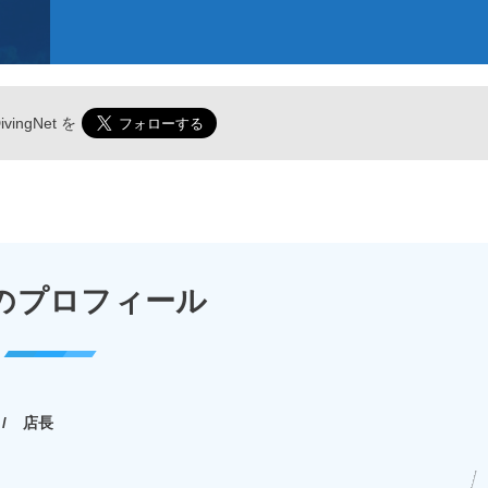
vingNet
を
のプロフィール
店長