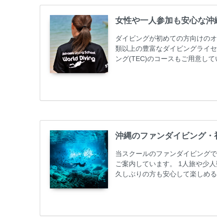
女性や一人参加も安心な沖
ダイビングが初めての方向けのオ
類以上の豊富なダイビングライセ
ング(TEC)のコースもご用意
加が最も多いです。一人参加や少
ス取得コースは年間を通じてキャン
ーニング 最安値キャンペーン ￥2280
グ...
沖縄のファンダイビング・
当スクールのファンダイビングで
ご案内しています。 1人旅や少
久しぶりの方も安心して楽しめる
も初心者の方も安心してご参加下
ンダイビングのリピーター様はフ
50%OFFになります。 沖縄本島
ト / タンク / 送迎...