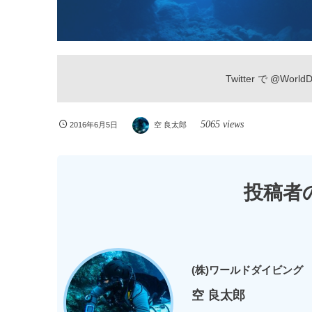
Twitter で
@WorldDi
5065 views
2016年6月5日
空 良太郎
投稿者
(株)ワールドダイビング
空 良太郎