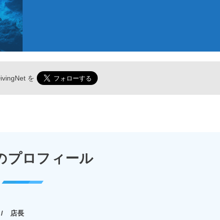
vingNet
を
のプロフィール
店長