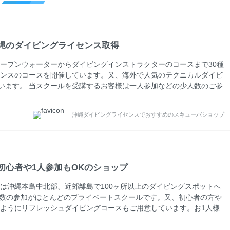
縄のダイビングライセンス取得
ープンウォーターからダイビングインストラクターのコースまで30種
ンスのコースを開催しています。又、海外で人気のテクニカルダイビ
しています。 当スクールを受講するお客様は一人参加などの少人数のご参
人数がメインのプライベートスクールです。各種ダイビングライセン
ペーンを行っています。 ベーシックダイバー(Cカード) 1日間+eラ
沖縄ダイビングライセンスでおすすめのスキューバショップ
0(税込) ￥16800(税込) 器材 / 送迎 / 保険 / 全て込み ダイビン
初心者や1人参加もOKのショップ
は沖縄本島中北部、近郊離島で100ヶ所以上のダイビングスポットへ
人数の参加がほとんどのプライベートスクールです。又、初心者の方や
ようにリフレッシュダイビングコースもご用意しています。お1人様
さい。 当スクールでダイビングライセンスを取得したお客様、ファ
ァンダイビングの全てのコース費が10%OFF、フル器材レンタルが