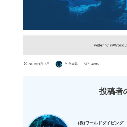
Twitter で
@WorldDi
757 views
2024年4月16日
空 良太郎
投稿者
(株)ワールドダイビング