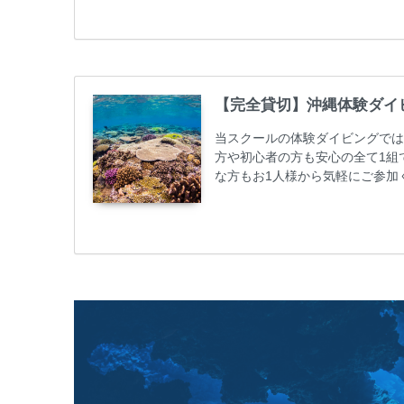
50%OFFになります。 沖縄本島
ト / タンク / 送迎...
【完全貸切】沖縄体験ダイ
当スクールの体験ダイビングでは
方や初心者の方も安心の全て1組
な方もお1人様から気軽にご参加
心者の方やダイビングライセンス
ビング 格安キャンペーン！！￥1680
めての方や初心者でも気軽に体験
しめます...