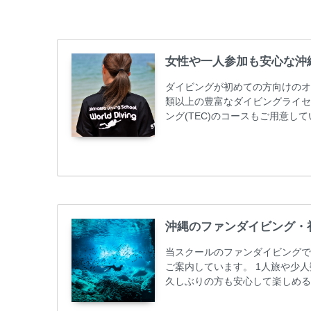
女性や一人参加も安心な沖
ダイビングが初めての方向けのオ
類以上の豊富なダイビングライセ
ング(TEC)のコースもご用意
加が最も多いです。一人参加や少
ス取得コースは年間を通じてキャン
ーニング 最安値キャンペーン ￥2280
グ...
沖縄のファンダイビング・
当スクールのファンダイビングで
ご案内しています。 1人旅や少
久しぶりの方も安心して楽しめる
も初心者の方も安心してご参加下
ンダイビングのリピーター様はフ