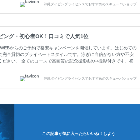
沖縄ダイビングライセンスでおすすめのスキューバショップ
周辺ビーチ・ファンダイビング ￥13800(税込)【 2ビーチ 】 ウエイ
ビング・初心者OK！口コミで人気1位
WEBからのご予約で格安キャンペーンを開催しています。はじめての
で完全貸切のプライベートスタイルです。泳ぎに自信がない方や不安
ください。 全てのコースで高画質の記念撮影&水中撮影付きです。初
に興味のある方にもおすすめです。 沖縄本島周辺ビーチ・体験ダイ
0 ￥11800(税込) 器材 / 送迎 / 保険 / 全て込み ダイビングがはじ
沖縄ダイビングライセンスでおすすめのスキューバショップ
できる半日のコース。沖縄本島のビーチからのんびりダイビングを楽
この記事が気に入ったらいいね！しよう