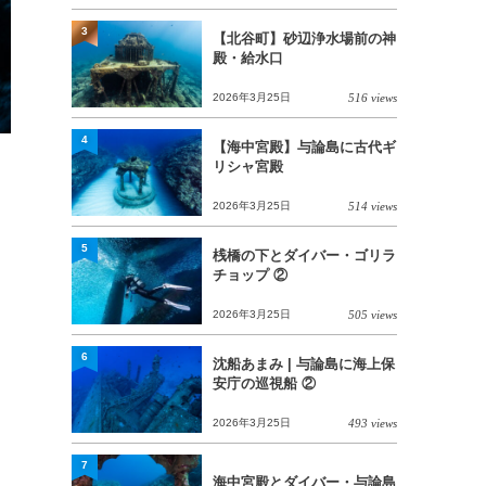
3
【北谷町】砂辺浄水場前の神
殿・給水口
2026年3月25日
516 views
4
【海中宮殿】与論島に古代ギ
リシャ宮殿
2026年3月25日
514 views
5
桟橋の下とダイバー・ゴリラ
チョップ ②
2026年3月25日
505 views
6
沈船あまみ | 与論島に海上保
安庁の巡視船 ②
2026年3月25日
493 views
7
海中宮殿とダイバー・与論島