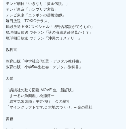
テレビ朝日「いきなり！黄金伝説。」
テレビ東京「カンブリア宮殿」
テレビ東京「ニッポンの凄腕漁師」
毎日放送「TOKIOテラス」
琉球放送 RBC スペシャル「辺野古移設が問うもの」
琉球朝日放送 ウチラン「謎の海底遺跡発見か！？」
琉球朝日放送 ウチラン「沖縄のミステリー」
教科書
教育出版「中学社会(地理)・デジタル教科書」
教育出版「小学5年生社会・デジタル教科書」
図鑑
「講談社の動く図鑑 MOVE 魚 新訂版」
「まーるい魚図鑑」松浦啓一
「異常気象図鑑」平井信行 – 金の星社
「マインクラフトで学ぶ 大地のつくり」– 金の星社
書籍