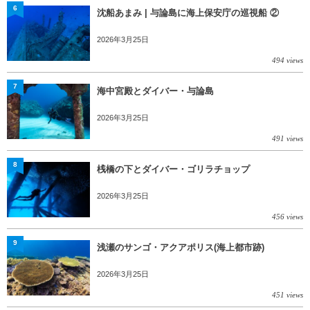
6
沈船あまみ | 与論島に海上保安庁の巡視船 ②
2026年3月25日
494 views
7
海中宮殿とダイバー・与論島
2026年3月25日
491 views
8
桟橋の下とダイバー・ゴリラチョップ
2026年3月25日
456 views
9
浅瀬のサンゴ・アクアポリス(海上都市跡)
2026年3月25日
451 views