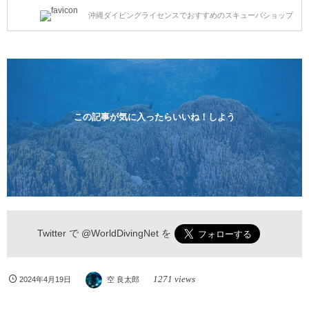
トスタイルです。泳ぎに自信がない方や不安な方もお
沖縄ダイビングライセンスでおすすめのスキューバショップ
1人様から気軽にご参加ください。 全てのコースで高
画質の記念撮影&水中撮影付きです。初心者の方やダ
イビングライセンスに興味のある方にもおすすめで
す。 沖縄本島周辺ビーチ・体験ダイビング 格安キャ
ンペーン！！￥16800 ￥11800(税込) 器材 / 送迎 / 保
険 / 全て込み ダイビングがはじめての方や初心者でも
気軽に体験できる半日のコース。沖縄本島のビーチか
らのんびりダイビングを楽しめます...
この記事が気に入ったらいいね！しよう
Twitter で
@WorldDivingNet
を
1271 views
2024年4月19日
空 良太郎