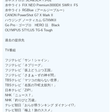
水中ストロボ SEA&SEA YS-D2
水中ライト FIX NEO Premium3000DX SWRⅡ FS
水中ライト RGBlue（アールジーブルー）
CANON PowerShot G7 X Mark II
ハウジング ノーティカム G7XMKII
Go Pro・ゴープロ HERO 11 Black
OLYMPUS STYLUS TG-6 Tough
過去の提供先
TV番組
フジテレビ「サン！シャイン」
フジテレビ「ネプリーグ」
フジテレビ「坂上どうぶつ王国」
フジテレビ「さまぁ～ずの神ギ問」
TBSテレビ「マツコの知らない世界」
TBSテレビ「名医のTHE太鼓判！」
日本テレビ「ZIP!」
NHK「ニュース７」
NHK「釣りびと万歳」
テレビ朝日「おらが県ランキング ダイナンイ!?」
テレビ朝日「極上！旅のススメ」