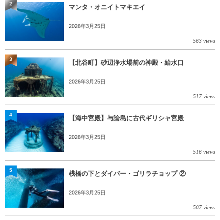
2
マンタ・オニイトマキエイ
2026年3月25日
563 views
3
【北谷町】砂辺浄水場前の神殿・給水口
2026年3月25日
517 views
4
【海中宮殿】与論島に古代ギリシャ宮殿
2026年3月25日
516 views
5
桟橋の下とダイバー・ゴリラチョップ ②
2026年3月25日
507 views