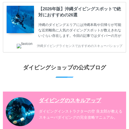
ててしまうと、せっかく楽しみにしていたスキューバ
ダイビングが台無しになり後悔することになってしま
【2026年版】沖縄ダイビングスポットで絶
うかもしれません。 又、スキューバダイビングは事故
対におすすめの26選
のリスクがあるスポーツでもあります。もしかしたら
危険な思いをしてしまうかもしれません。 今回は現地
沖縄のダイビングエリアには沖縄本島や日帰りが可能
ダイビング...
な近郊離島に人気のダイビングスポットが数えきれな
いぐらい存在します。今回の記事ではダイバーの方が
沖縄でダイビングを楽しむときにおすすめのダイビン
沖縄ダイビングライセンスでおすすめのスキューバショップ
グスポットを紹介します。 当スクールは、沖縄本島で
は北谷町、嘉手納町、読谷村、恩納村、名護市、本部
町、国頭村などへご案内しています。近郊の離島では
水納島、瀬底島、伊江島、伊計島、古宇利島などへご
ダイビングショップの公式ブログ
案内しております。 ダイビングライセンスをお持ちの
ダイバー向けのファンダイビングでは100ヶ所以上の
ダイビングスポットへご案内しております。体験ダイ
ビングでも多数のおすすめのダイビングスポットへご
案内しています。 ...
ダイビングのスキルアップ
ダイビングインストラクターの空 良太郎が教える
スキューバダイビングの完全攻略マニュアル。