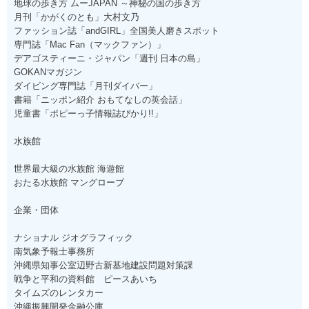
地球の歩き方 ムーJAPAN ～神秘の国の歩き方
月刊「かがくのとも」大村文乃
ファッション誌「andGIRL」全国美人磨きスポット
専門誌「Mac Fan（マックファン）」
デアゴスティーニ・ジャパン「週刊 日本の島」
GOKANマガジン
ダイビング専門誌「月刊ダイバー」
書籍「ニッポン紹介 おもてなしの英会話」
児童書「ポピーっ子情報誌ぴかり!!」
水族館
世界最大級の水族館 海遊館
おたる水族館 マングローブ
企業・団体
ナショナル ジオグラフィック
南気象予報士事務所
沖縄県知事公室辺野古新基地建設問題対策課
戦争と平和の資料館 ピースあいち
タイムズのレンタカー
沖縄振興開発金融公庫