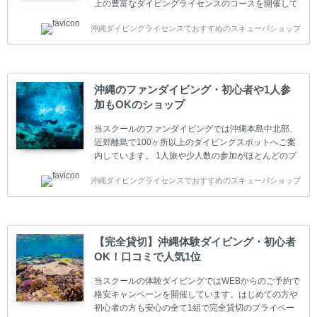
上の豊富なダイビングライセンスのコースを開催して
います。又、海外で人気のテクニカルダイビング
沖縄ダイビングライセンスでおすすめのスキューバショップ
(TEC)のコースもご用意しています。 当スクールを受
講するお客様は一人参加などの少人数のご参加が最も
多いです。一人参加や少人数がメインのプライベート
スクールです。各種ダイビングライセンス取得コース
は年間を通じてキャンペーンを行っています。 ベーシ
沖縄のファンダイビング・初心者や1人参
ックダイバー(Cカード) 1日間+eラーニング 最安値キ
加もOKのショップ
ャンペーン ￥22800(税込) ￥16800(税込) 器材 / 送
迎 / 保険 / 全て込み ダイビング...
当スクールのファンダイビングでは沖縄本島中北部、
近郊離島で100ヶ所以上のダイビングスポットへご案
内しています。 1人旅や少人数の参加がほとんどのプ
ライベートスクールです。又、初心者の方や久しぶり
沖縄ダイビングライセンスでおすすめのスキューバショップ
の方も安心して楽しめるようにリフレッシュダイビン
グコースもご用意しています。お1人様も初心者の方
も安心してご参加下さい。 当スクールでダイビングラ
イセンスを取得したお客様、ファンダイビングのリピ
ーター様はファンダイビングの全てのコース費が
【完全貸切】沖縄体験ダイビング・初心者
10%OFF、フル器材レンタルが50%OFFになります。
OK！口コミで人気1位
沖縄本島周辺ビーチ・ファンダイビング ￥13800(税
込)【 2ビーチ 】 ウエイト / タンク / 送迎...
当スクールの体験ダイビングではWEBからのご予約で
格安キャンペーンを開催しています。はじめての方や
初心者の方も安心の全て1組で完全貸切のプライベー