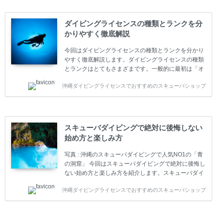
ダイビングライセンスの種類とランクを分
かりやすく徹底解説
今回はダイビングライセンスの種類とランクを分かり
やすく徹底解説します。ダイビングライセンスの種類
とランクはとてもさまざまです。一般的に最初は「オ
ープンウォーター」のダイビングライセンスになりま
沖縄ダイビングライセンスでおすすめのスキューバショップ
す。 ダイビングのライセンスカードはダイビングの教
育機関もしくは指導団体が発行しています。教育機関
(指導団体)とは、営利もしくは非営利の団体や会社で
ダイバーの育成・指導や安全管理、環境保全などの活
動をしています。 ダイビングライセンスの種類はエン
スキューバダイビングで絶対に後悔しない
トリーレベルのライセンスからプロレベルのライセン
始め方と楽しみ方
スまでランク分けされています。各教育機関(指導団
体)によってライセンスカードの名称、トレーニング内
写真 : 沖縄のスキューバダイビングで人気NO1の「青
容に違いがありま...
の洞窟」 今回はスキューバダイビングで絶対に後悔し
ない始め方と楽しみ方を紹介します。スキューバダイ
ビングに興味があり、これから始めようとしている方
沖縄ダイビングライセンスでおすすめのスキューバショップ
やまだ始めて間もない初心者の方に必見の内容です。
スキューバダイビングの始め方と楽しみ方について学
ぶことは重要です。正しくない情報をもとに計画を立