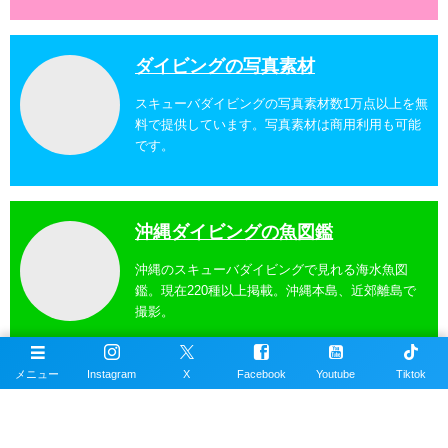
ダイビングの写真素材
スキューバダイビングの写真素材数1万点以上を無
料で提供しています。写真素材は商用利用も可能
です。
沖縄ダイビングの魚図鑑
沖縄のスキューバダイビングで見れる海水魚図
鑑。現在220種以上掲載。沖縄本島、近郊離島で
撮影。
メニュー
Instagram
X
Facebook
Youtube
Tiktok
沖縄ダイビングスポット
掲載エリアは沖縄本島全域、近郊離島を含むおす