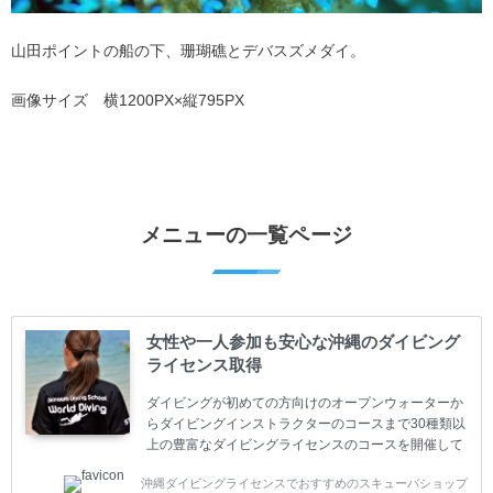
山田ポイントの船の下、珊瑚礁とデバスズメダイ。
画像サイズ 横1200PX×縦795PX
メニューの一覧ページ
女性や一人参加も安心な沖縄のダイビング
ライセンス取得
ダイビングが初めての方向けのオープンウォーターか
らダイビングインストラクターのコースまで30種類以
上の豊富なダイビングライセンスのコースを開催して
います。又、海外で人気のテクニカルダイビング
沖縄ダイビングライセンスでおすすめのスキューバショップ
(TEC)のコースもご用意しています。 当スクールを受