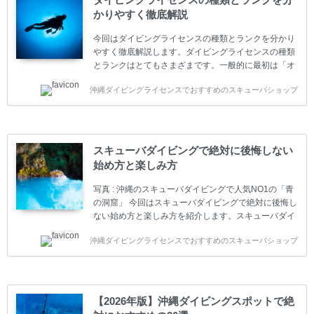
かりやすく徹底解説
今回はダイビングライセンスの種類とランクを分かり
やすく徹底解説します。ダイビングライセンスの種類
とランクはとてもさまざまです。一般的に最初は「オ
ープンウォーター」のダイビングライセンスになりま
沖縄ダイビングライセンスでおすすめのスキューバショップ
す。 ダイビングのライセンスカードはダイビングの教
育機関もしくは指導団体が発行しています。教育機関
(指導団体)とは、営利もしくは非営利の団体や会社で
ダイバーの育成・指導や安全管理、環境保全などの活
動をしています。 ダイビングライセンスの種類はエン
スキューバダイビングで絶対に後悔しない
トリーレベルのライセンスからプロレベルのライセン
始め方と楽しみ方
スまでランク分けされています。各教育機関(指導団
体)によってライセンスカードの名称、トレーニング内
写真 : 沖縄のスキューバダイビングで人気NO1の「青
容に違いがありま...
の洞窟」 今回はスキューバダイビングで絶対に後悔し
ない始め方と楽しみ方を紹介します。スキューバダイ
ビングに興味があり、これから始めようとしている方
沖縄ダイビングライセンスでおすすめのスキューバショップ
やまだ始めて間もない初心者の方に必見の内容です。
スキューバダイビングの始め方と楽しみ方について学
ぶことは重要です。正しくない情報をもとに計画を立
ててしまうと、せっかく楽しみにしていたスキューバ
ダイビングが台無しになり後悔することになってしま
【2026年版】沖縄ダイビングスポットで絶
うかもしれません。 又、スキューバダイビングは事故