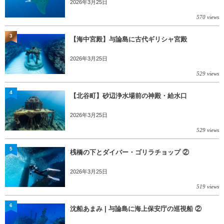
2026年3月25日
570 views
3
【海中宮殿】与論島に古代ギリシャ宮殿
2026年3月25日
529 views
4
【北谷町】砂辺浄水場前の神殿・給水口
2026年3月25日
529 views
5
桟橋の下とダイバー・ゴリラチョップ ②
2026年3月25日
519 views
6
沈船あまみ | 与論島に海上保安庁の巡視船 ②