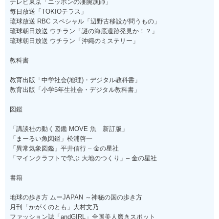
テレビ東京「ニッポンの凄腕漁師」
毎日放送「TOKIOテラス」
琉球放送 RBC スペシャル「辺野古移設が問うもの」
琉球朝日放送 ウチラン「謎の海底遺跡発見か！？」
琉球朝日放送 ウチラン「沖縄のミステリー」
教科書
教育出版「中学社会(地理)・デジタル教科書」
教育出版「小学5年生社会・デジタル教科書」
図鑑
「講談社の動く図鑑 MOVE 魚 新訂版」
「まーるい魚図鑑」松浦啓一
「異常気象図鑑」平井信行 – 金の星社
「マインクラフトで学ぶ 大地のつくり」– 金の星社
書籍
地球の歩き方 ムーJAPAN ～神秘の国の歩き方
月刊「かがくのとも」大村文乃
ファッション誌「andGIRL」全国美人磨きスポット