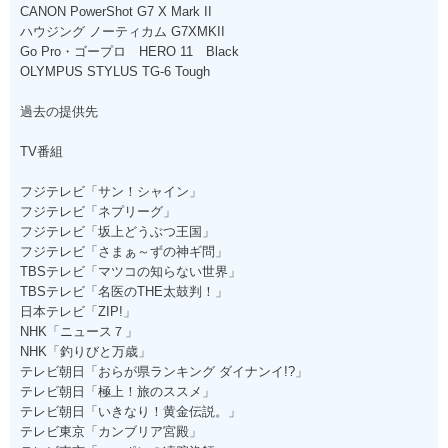
CANON PowerShot G7 X Mark II
ハウジング ノーティカム G7XMKII
Go Pro・ゴープロ HERO 11 Black
OLYMPUS STYLUS TG-6 Tough
過去の提供先
TV番組
フジテレビ「サン！シャイン」
フジテレビ「ネプリーグ」
フジテレビ「坂上どうぶつ王国」
フジテレビ「さまぁ～ずの神ギ問」
TBSテレビ「マツコの知らない世界」
TBSテレビ「名医のTHE太鼓判！」
日本テレビ「ZIP!」
NHK「ニュース７」
NHK「釣りびと万歳」
テレビ朝日「おらが県ランキング ダイナンイ!?」
テレビ朝日「極上！旅のススメ」
テレビ朝日「いきなり！黄金伝説。」
テレビ東京「カンブリア宮殿」