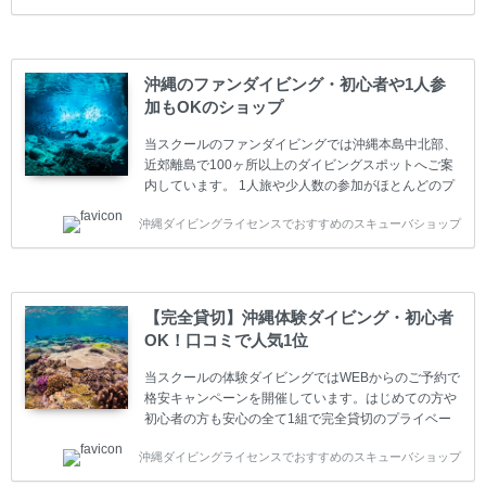
講するお客様は一人参加などの少人数のご参加が最も
多いです。一人参加や少人数がメインのプライベート
スクールです。各種ダイビングライセンス取得コース
は年間を通じてキャンペーンを行っています。 ベーシ
沖縄のファンダイビング・初心者や1人参
ックダイバー(Cカード) 1日間+eラーニング 最安値キ
加もOKのショップ
ャンペーン ￥22800(税込) ￥16800(税込) 器材 / 送
迎 / 保険 / 全て込み ダイビング...
当スクールのファンダイビングでは沖縄本島中北部、
近郊離島で100ヶ所以上のダイビングスポットへご案
内しています。 1人旅や少人数の参加がほとんどのプ
ライベートスクールです。又、初心者の方や久しぶり
沖縄ダイビングライセンスでおすすめのスキューバショップ
の方も安心して楽しめるようにリフレッシュダイビン
グコースもご用意しています。お1人様も初心者の方
も安心してご参加下さい。 当スクールでダイビングラ
イセンスを取得したお客様、ファンダイビングのリピ
ーター様はファンダイビングの全てのコース費が
【完全貸切】沖縄体験ダイビング・初心者
10%OFF、フル器材レンタルが50%OFFになります。
OK！口コミで人気1位
沖縄本島周辺ビーチ・ファンダイビング ￥13800(税
込)【 2ビーチ 】 ウエイト / タンク / 送迎...
当スクールの体験ダイビングではWEBからのご予約で
格安キャンペーンを開催しています。はじめての方や
初心者の方も安心の全て1組で完全貸切のプライベー
トスタイルです。泳ぎに自信がない方や不安な方もお
沖縄ダイビングライセンスでおすすめのスキューバショップ
1人様から気軽にご参加ください。 全てのコースで高
画質の記念撮影&水中撮影付きです。初心者の方やダ