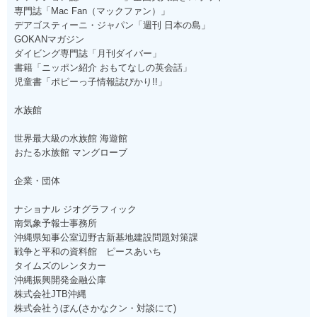
専門誌「Mac Fan（マックファン）」
デアゴスティーニ・ジャパン「週刊 日本の島」
GOKANマガジン
ダイビング専門誌「月刊ダイバー」
書籍「ニッポン紹介 おもてなしの英会話」
児童書「ポピーっ子情報誌ぴかり!!」
水族館
世界最大級の水族館 海遊館
おたる水族館 マングローブ
企業・団体
ナショナル ジオグラフィック
南気象予報士事務所
沖縄県知事公室辺野古新基地建設問題対策課
戦争と平和の資料館 ピースあいち
タイムズのレンタカー
沖縄振興開発金融公庫
株式会社JTB沖縄
株式会社うぼん(さかなクン・対談にて)