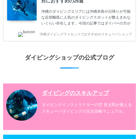
対におすすめの26選
のリスクがあるスポーツでもあります。もしかしたら
危険な思いをしてしまうかもしれません。 今回は現地
沖縄のダイビングエリアには沖縄本島や日帰りが可能
ダイビング...
な近郊離島に人気のダイビングスポットが数えきれな
いぐらい存在します。今回の記事ではダイバーの方が
沖縄でダイビングを楽しむときにおすすめのダイビン
沖縄ダイビングライセンスでおすすめのスキューバショップ
グスポットを紹介します。 当スクールは、沖縄本島で
は北谷町、嘉手納町、読谷村、恩納村、名護市、本部
町、国頭村などへご案内しています。近郊の離島では
水納島、瀬底島、伊江島、伊計島、古宇利島などへご
ダイビングショップの公式ブログ
案内しております。 ダイビングライセンスをお持ちの
ダイバー向けのファンダイビングでは100ヶ所以上の
ダイビングスポットへご案内しております。体験ダイ
ビングでも多数のおすすめのダイビングスポットへご
案内しています。 ...
ダイビングのスキルアップ
ダイビングインストラクターの空 良太郎が教える
スキューバダイビングの完全攻略マニュアル。