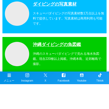
ダイビングの写真素材
スキューバダイビングの写真素材数1万点以上を無
料で提供しています。写真素材は商用利用も可能
です。
沖縄ダイビングの魚図鑑
沖縄のスキューバダイビングで見れる海水魚図
鑑。現在220種以上掲載。沖縄本島、近郊離島で
撮影。
メニュー
Instagram
X
Facebook
Youtube
Tiktok
沖縄ダイビングスポット
掲載エリアは沖縄本島全域、近郊離島を含むおす
すめの約100ヶ所以上のダイビングポイント。