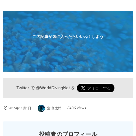
イビングライセンスに興味のある方にもおすすめで
す。 沖縄本島周辺ビーチ・体験ダイビング 格安キャ
ンペーン！！￥16800 ￥11800(税込) 器材 / 送迎 / 保
険 / 全て込み ダイビングがはじめての方や初心者でも
気軽に体験できる半日のコース。沖縄本島のビーチか
らのんびりダイビングを楽しめます...
この記事が気に入ったらいいね！しよう
Twitter で
@WorldDivingNet
を
6436 views
2015年11月1日
空 良太郎
投稿者のプロフィール