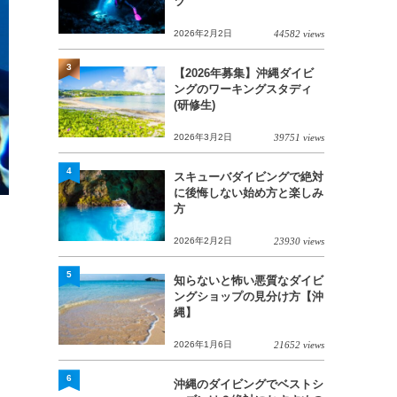
ツ
2026年2月2日
44582 views
3
【2026年募集】沖縄ダイビ
ングのワーキングスタディ
(研修生)
2026年3月2日
39751 views
4
スキューバダイビングで絶対
に後悔しない始め方と楽しみ
方
2026年2月2日
23930 views
5
知らないと怖い悪質なダイビ
ングショップの見分け方【沖
縄】
2026年1月6日
21652 views
6
沖縄のダイビングでベストシ