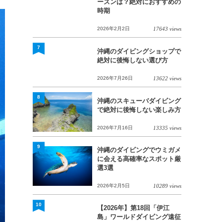
ーズンは？絶対におすすめの
時期
2026年2月2日
17643 views
7
沖縄のダイビングショップで
絶対に後悔しない選び方
2026年7月26日
13622 views
8
沖縄のスキューバダイビング
で絶対に後悔しない楽しみ方
2026年7月16日
13335 views
9
沖縄のダイビングでウミガメ
に会える高確率なスポット厳
選3選
2026年2月5日
10289 views
10
【2026年】第18回「伊江
島」ワールドダイビング遠征