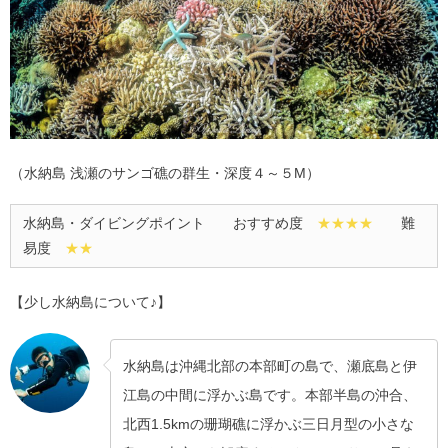
（水納島 浅瀬のサンゴ礁の群生・深度４～５M）
水納島・ダイビングポイント おすすめ度
★★★★
難
易度
★★
【少し水納島について♪】
水納島は沖縄北部の本部町の島で、瀬底島と伊
江島の中間に浮かぶ島です。本部半島の沖合、
北西1.5kmの珊瑚礁に浮かぶ三日月型の小さな