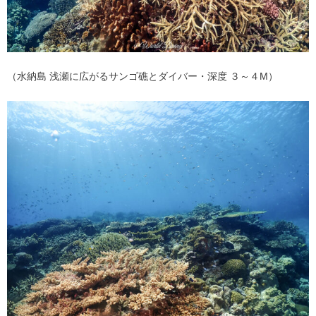
（水納島 浅瀬に広がるサンゴ礁とダイバー・深度 ３～４M）