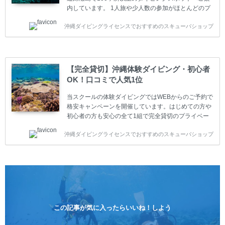
内しています。 1人旅や少人数の参加がほとんどのプ
ライベートスクールです。又、初心者の方や久しぶり
沖縄ダイビングライセンスでおすすめのスキューバショップ
の方も安心して楽しめるようにリフレッシュダイビン
グコースもご用意しています。お1人様も初心者の方
も安心してご参加下さい。 当スクールでダイビングラ
イセンスを取得したお客様、ファンダイビングのリピ
ーター様はファンダイビングの全てのコース費が
【完全貸切】沖縄体験ダイビング・初心者
10%OFF、フル器材レンタルが50%OFFになります。
OK！口コミで人気1位
沖縄本島周辺ビーチ・ファンダイビング ￥13800(税
込)【 2ビーチ 】 ウエイト / タンク / 送迎...
当スクールの体験ダイビングではWEBからのご予約で
格安キャンペーンを開催しています。はじめての方や
初心者の方も安心の全て1組で完全貸切のプライベー
トスタイルです。泳ぎに自信がない方や不安な方もお
沖縄ダイビングライセンスでおすすめのスキューバショップ
1人様から気軽にご参加ください。 全てのコースで高
画質の記念撮影&水中撮影付きです。初心者の方やダ
イビングライセンスに興味のある方にもおすすめで
す。 沖縄本島周辺ビーチ・体験ダイビング 格安キャ
ンペーン！！￥16800 ￥11800(税込) 器材 / 送迎 / 保
険 / 全て込み ダイビングがはじめての方や初心者でも
気軽に体験できる半日のコース。沖縄本島のビーチか
らのんびりダイビングを楽しめます...
この記事が気に入ったらいいね！しよう