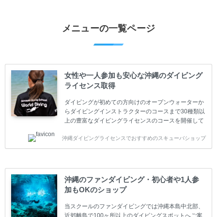
メニューの一覧ページ
女性や一人参加も安心な沖縄のダイビング
ライセンス取得
ダイビングが初めての方向けのオープンウォーターか
らダイビングインストラクターのコースまで30種類以
上の豊富なダイビングライセンスのコースを開催して
います。又、海外で人気のテクニカルダイビング
沖縄ダイビングライセンスでおすすめのスキューバショップ
(TEC)のコースもご用意しています。 当スクールを受
講するお客様は一人参加などの少人数のご参加が最も
多いです。一人参加や少人数がメインのプライベート
スクールです。各種ダイビングライセンス取得コース
は年間を通じてキャンペーンを行っています。 ベーシ
沖縄のファンダイビング・初心者や1人参
ックダイバー(Cカード) 1日間+eラーニング 最安値キ
加もOKのショップ
ャンペーン ￥22800(税込) ￥16800(税込) 器材 / 送
迎 / 保険 / 全て込み ダイビング...
当スクールのファンダイビングでは沖縄本島中北部、
近郊離島で100ヶ所以上のダイビングスポットへご案