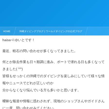
HOME
沖縄ダイビングブログ | ワールドダイビングの公式ブログ
haisa~I ゆいとです！
沖縄でおすすめのダイビングスポット
女子旅 水納島ファンダイビング・沖縄北部離島ツアー♪
最近、軽石の問い合わせが多くなってきました。
何とか除去作業も日々順調に進み、ボートで潜れる日も多くなって
きました( ^^)
皆様もせっかくの沖縄でのダイビングを楽しみにしていて様々な情
報やニュースでどれが正しいのか
分からなくなり悩んでいる方も多いかと思います。
曖昧な報道や情報に惑わされず、現地のショップさんやガイドさん
に一度、問い合わせみてください。