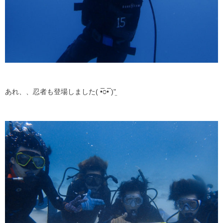
あれ、、忍者も登場しました( •̅೦•̅ )ʺ̤