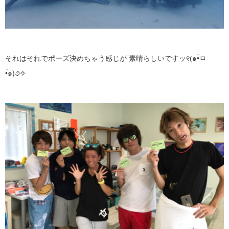
それはそれでポーズ決めちゃう感じが 素晴らしいですッ୧(๑•̀ㅁ
•́๑)૭✧