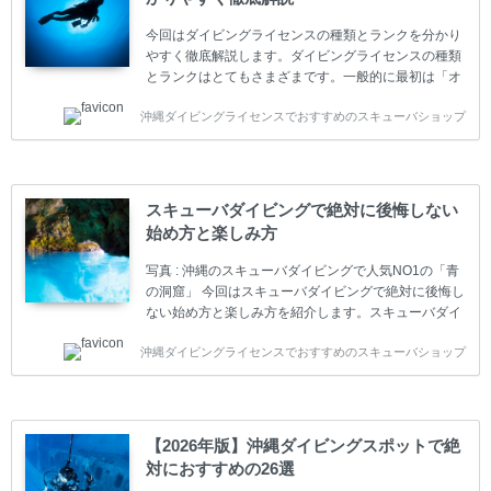
今回はダイビングライセンスの種類とランクを分かり
やすく徹底解説します。ダイビングライセンスの種類
とランクはとてもさまざまです。一般的に最初は「オ
ープンウォーター」のダイビングライセンスになりま
沖縄ダイビングライセンスでおすすめのスキューバショップ
す。 ダイビングのライセンスカードはダイビングの教
育機関もしくは指導団体が発行しています。教育機関
(指導団体)とは、営利もしくは非営利の団体や会社で
ダイバーの育成・指導や安全管理、環境保全などの活
動をしています。 ダイビングライセンスの種類はエン
スキューバダイビングで絶対に後悔しない
トリーレベルのライセンスからプロレベルのライセン
始め方と楽しみ方
スまでランク分けされています。各教育機関(指導団
体)によってライセンスカードの名称、トレーニング内
写真 : 沖縄のスキューバダイビングで人気NO1の「青
容に違いがありま...
の洞窟」 今回はスキューバダイビングで絶対に後悔し
ない始め方と楽しみ方を紹介します。スキューバダイ
ビングに興味があり、これから始めようとしている方
沖縄ダイビングライセンスでおすすめのスキューバショップ
やまだ始めて間もない初心者の方に必見の内容です。
スキューバダイビングの始め方と楽しみ方について学
ぶことは重要です。正しくない情報をもとに計画を立
ててしまうと、せっかく楽しみにしていたスキューバ
ダイビングが台無しになり後悔することになってしま
【2026年版】沖縄ダイビングスポットで絶
うかもしれません。 又、スキューバダイビングは事故
対におすすめの26選
のリスクがあるスポーツでもあります。もしかしたら