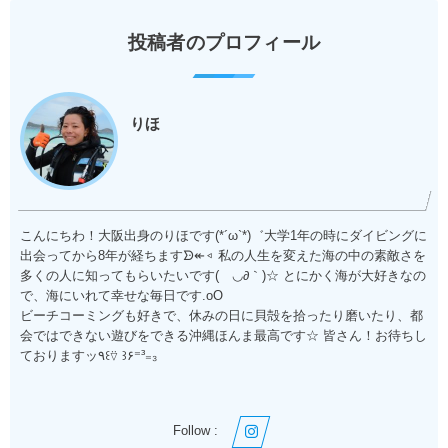
投稿者のプロフィール
りほ
こんにちわ！大阪出身のりほです(*´ω`*)゛大学1年の時にダイビングに
出会ってから8年が経ちますᗦ↞◃ 私の人生を変えた海の中の素敵さを
多くの人に知ってもらいたいです(ゝ◡∂｀)☆ とにかく海が大好きなの
で、海にいれて幸せな毎日です.oO
ビーチコーミングも好きで、休みの日に貝殻を拾ったり磨いたり、都
会ではできない遊びをできる沖縄ほんま最高です☆ 皆さん！お待ちし
ておりますッ٩꒰⍢ ꒱۶⁼³₌₃
Follow :