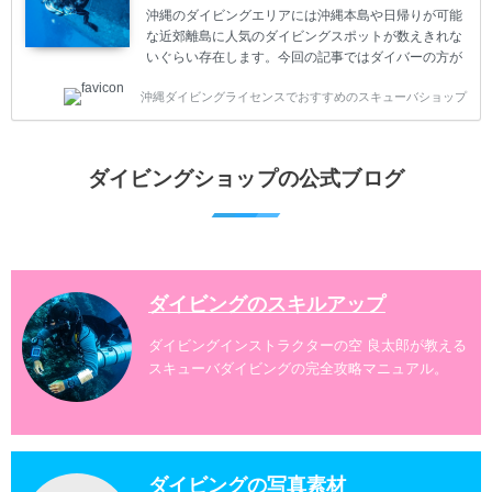
危険な思いをしてしまうかもしれません。 今回は現地
沖縄のダイビングエリアには沖縄本島や日帰りが可能
ダイビング...
な近郊離島に人気のダイビングスポットが数えきれな
いぐらい存在します。今回の記事ではダイバーの方が
沖縄でダイビングを楽しむときにおすすめのダイビン
沖縄ダイビングライセンスでおすすめのスキューバショップ
グスポットを紹介します。 当スクールは、沖縄本島で
は北谷町、嘉手納町、読谷村、恩納村、名護市、本部
町、国頭村などへご案内しています。近郊の離島では
水納島、瀬底島、伊江島、伊計島、古宇利島などへご
ダイビングショップの公式ブログ
案内しております。 ダイビングライセンスをお持ちの
ダイバー向けのファンダイビングでは100ヶ所以上の
ダイビングスポットへご案内しております。体験ダイ
ビングでも多数のおすすめのダイビングスポットへご
案内しています。 ...
ダイビングのスキルアップ
ダイビングインストラクターの空 良太郎が教える
スキューバダイビングの完全攻略マニュアル。
ダイビングの写真素材