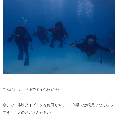
こんにちは、りほです৲( ᵒ ૩ᵕ )৴♡*৹
今までに体験ダイビングを何回もやって、体験では物足りなくなっ
てきた４人のお兄さんたちが