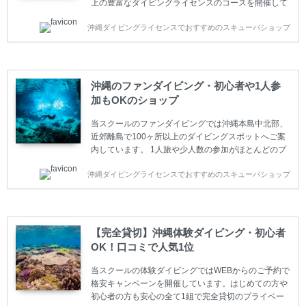
上の豊富なダイビングライセンスのコースを開催して
います。又、海外で人気のテクニカルダイビング
沖縄ダイビングライセンスでおすすめのスキューバショップ
(TEC)のコースもご用意しています。 当スクールを受
講するお客様は一人参加などの少人数のご参加が最も
多いです。一人参加や少人数がメインのプライベート
スクールです。各種ダイビングライセンス取得コース
は年間を通じてキャンペーンを行っています。 ベーシ
沖縄のファンダイビング・初心者や1人参
ックダイバー(Cカード) 1日間+eラーニング 最安値キ
加もOKのショップ
ャンペーン ￥22800(税込) ￥16800(税込) 器材 / 送
迎 / 保険 / 全て込み ダイビング...
当スクールのファンダイビングでは沖縄本島中北部、
近郊離島で100ヶ所以上のダイビングスポットへご案
内しています。 1人旅や少人数の参加がほとんどのプ
ライベートスクールです。又、初心者の方や久しぶり
沖縄ダイビングライセンスでおすすめのスキューバショップ
の方も安心して楽しめるようにリフレッシュダイビン
グコースもご用意しています。お1人様も初心者の方
も安心してご参加下さい。 当スクールでダイビングラ
イセンスを取得したお客様、ファンダイビングのリピ
ーター様はファンダイビングの全てのコース費が
【完全貸切】沖縄体験ダイビング・初心者
10%OFF、フル器材レンタルが50%OFFになります。
OK！口コミで人気1位
沖縄本島周辺ビーチ・ファンダイビング ￥13800(税
込)【 2ビーチ 】 ウエイト / タンク / 送迎...
当スクールの体験ダイビングではWEBからのご予約で
格安キャンペーンを開催しています。はじめての方や
初心者の方も安心の全て1組で完全貸切のプライベー