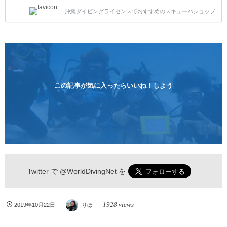
トスタイルです。泳ぎに自信がない方や不安な方もお
沖縄ダイビングライセンスでおすすめのスキューバショップ
1人様から気軽にご参加ください。 全てのコースで高
画質の記念撮影&水中撮影付きです。初心者の方やダ
イビングライセンスに興味のある方にもおすすめで
す。 沖縄本島周辺ビーチ・体験ダイビング 格安キャ
ンペーン！！￥16800 ￥11800(税込) 器材 / 送迎 / 保
険 / 全て込み ダイビングがはじめての方や初心者でも
気軽に体験できる半日のコース。沖縄本島のビーチか
らのんびりダイビングを楽しめます...
この記事が気に入ったらいいね！しよう
Twitter で
@WorldDivingNet
を
1928 views
2019年10月22日
りほ