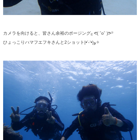
カメラを向けると、皆さん余裕のポージング₍₍ ᕙ ( ˆoˆ )ᕗ⁾⁾
ひょっこりハマフエフキさんと2ショット|•’-‘•)و✧