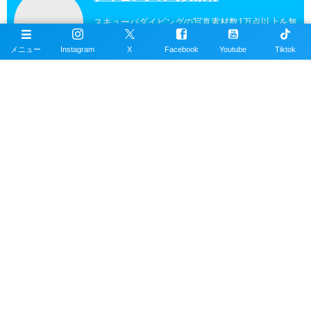
スキューバダイビングの写真素材数1万点以上を無
料で提供しています。写真素材は商用利用も可能
メニュー
Instagram
X
Facebook
Youtube
Tiktok
です。
沖縄ダイビングの魚図鑑
沖縄のスキューバダイビングで見れる海水魚図
鑑。現在220種以上掲載。沖縄本島、近郊離島で
撮影。
沖縄ダイビングスポット
掲載エリアは沖縄本島全域、近郊離島を含むおす
すめの約100ヶ所以上のダイビングポイント。