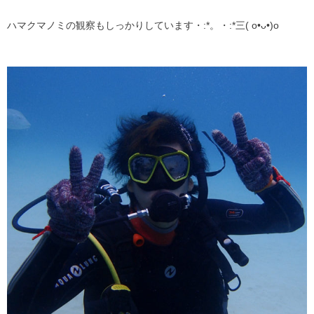
ハマクマノミの観察もしっかりしています・:*。・:*三( o•ᴗ•)o