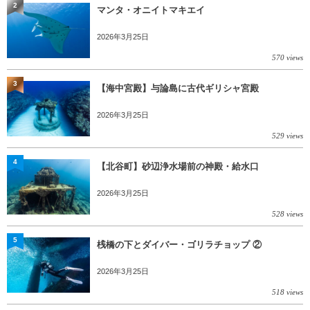
2
マンタ・オニイトマキエイ
2026年3月25日
570 views
3
【海中宮殿】与論島に古代ギリシャ宮殿
2026年3月25日
529 views
4
【北谷町】砂辺浄水場前の神殿・給水口
2026年3月25日
528 views
5
桟橋の下とダイバー・ゴリラチョップ ②
2026年3月25日
518 views