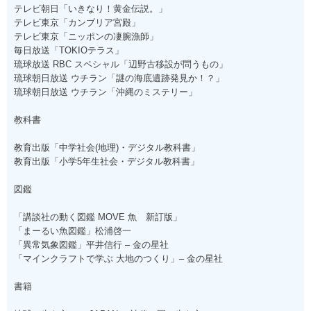
テレビ朝日「いきなり！黄金伝説。」
テレビ東京「カンブリア宮殿」
テレビ東京「ニッポンの凄腕漁師」
毎日放送「TOKIOテラス」
琉球放送 RBC スペシャル「辺野古移設が問うもの」
琉球朝日放送 ウチラン「謎の海底遺跡発見か！？」
琉球朝日放送 ウチラン「沖縄のミステリー」
教科書
教育出版「中学社会(地理)・デジタル教科書」
教育出版「小学5年生社会・デジタル教科書」
図鑑
「講談社の動く図鑑 MOVE 魚 新訂版」
「まーるい魚図鑑」松浦啓一
「異常気象図鑑」平井信行 – 金の星社
「マインクラフトで学ぶ 大地のつくり」– 金の星社
書籍