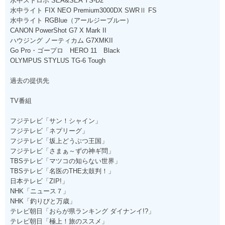
水中ストロボ SEA&SEA YS-D2
水中ライト FIX NEO Premium3000DX SWRⅡ FS
水中ライト RGBlue（アールジーブルー）
CANON PowerShot G7 X Mark II
ハウジング ノーティカム G7XMKII
Go Pro・ゴープロ HERO 11 Black
OLYMPUS STYLUS TG-6 Tough
過去の提供先
TV番組
フジテレビ「サン！シャイン」
フジテレビ「ネプリーグ」
フジテレビ「坂上どうぶつ王国」
フジテレビ「さまぁ～ずの神ギ問」
TBSテレビ「マツコの知らない世界」
TBSテレビ「名医のTHE太鼓判！」
日本テレビ「ZIP!」
NHK「ニュース７」
NHK「釣りびと万歳」
テレビ朝日「おらが県ランキング ダイナンイ!?」
テレビ朝日「極上！旅のススメ」