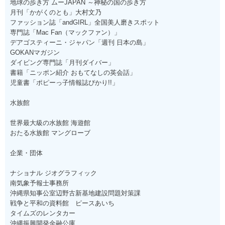
地球の歩き方 ムーJAPAN ～神秘の国の歩き方
月刊「かがくのとも」大村文乃
ファッション誌「andGIRL」全国美人磨きスポット
専門誌「Mac Fan（マックファン）」
デアゴスティーニ・ジャパン「週刊 日本の島」
GOKANマガジン
ダイビング専門誌「月刊ダイバー」
書籍「ニッポン紹介 おもてなしの英会話」
児童書「ポピーっ子情報誌ぴかり!!」
水族館
世界最大級の水族館 海遊館
おたる水族館 マングローブ
企業・団体
ナショナル ジオグラフィック
南気象予報士事務所
沖縄県知事公室辺野古新基地建設問題対策課
戦争と平和の資料館 ピースあいち
タイムズのレンタカー
沖縄振興開発金融公庫