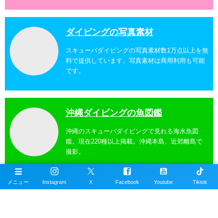
ダイビングの写真素材
スキューバダイビングの写真素材数1万点以上を無
料で提供しています。写真素材は商用利用も可能
です。
沖縄ダイビングの魚図鑑
沖縄のスキューバダイビングで見れる海水魚図
鑑。現在220種以上掲載。沖縄本島、近郊離島で
撮影。
メニュー
Instagram
X
Facebook
Youtube
Tiktok
沖縄ダイビングスポット
掲載エリアは沖縄本島全域、近郊離島を含むおす