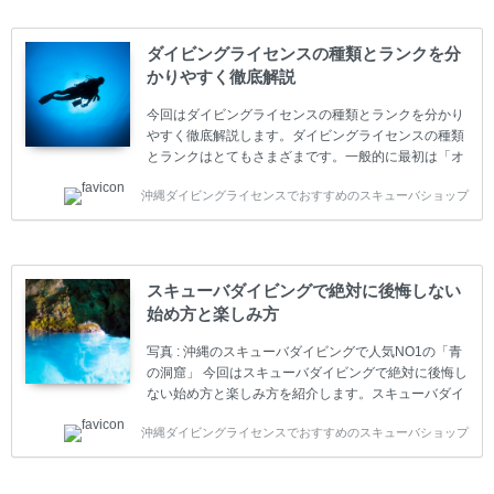
ダイビングライセンスの種類とランクを分
かりやすく徹底解説
今回はダイビングライセンスの種類とランクを分かり
やすく徹底解説します。ダイビングライセンスの種類
とランクはとてもさまざまです。一般的に最初は「オ
ープンウォーター」のダイビングライセンスになりま
沖縄ダイビングライセンスでおすすめのスキューバショップ
す。 ダイビングのライセンスカードはダイビングの教
育機関もしくは指導団体が発行しています。教育機関
(指導団体)とは、営利もしくは非営利の団体や会社で
ダイバーの育成・指導や安全管理、環境保全などの活
動をしています。 ダイビングライセンスの種類はエン
スキューバダイビングで絶対に後悔しない
トリーレベルのライセンスからプロレベルのライセン
始め方と楽しみ方
スまでランク分けされています。各教育機関(指導団
体)によってライセンスカードの名称、トレーニング内
写真 : 沖縄のスキューバダイビングで人気NO1の「青
容に違いがありま...
の洞窟」 今回はスキューバダイビングで絶対に後悔し
ない始め方と楽しみ方を紹介します。スキューバダイ
ビングに興味があり、これから始めようとしている方
沖縄ダイビングライセンスでおすすめのスキューバショップ
やまだ始めて間もない初心者の方に必見の内容です。
スキューバダイビングの始め方と楽しみ方について学
ぶことは重要です。正しくない情報をもとに計画を立