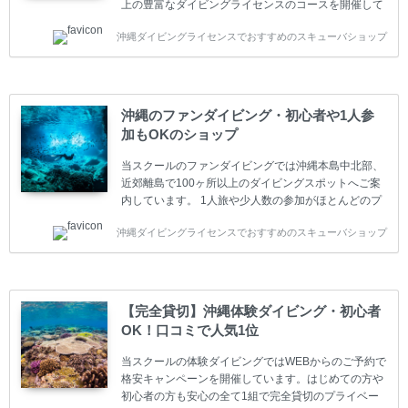
上の豊富なダイビングライセンスのコースを開催して
います。又、海外で人気のテクニカルダイビング
沖縄ダイビングライセンスでおすすめのスキューバショップ
(TEC)のコースもご用意しています。 当スクールを受
講するお客様は一人参加などの少人数のご参加が最も
多いです。一人参加や少人数がメインのプライベート
スクールです。各種ダイビングライセンス取得コース
は年間を通じてキャンペーンを行っています。 ベーシ
沖縄のファンダイビング・初心者や1人参
ックダイバー(Cカード) 1日間+eラーニング 最安値キ
加もOKのショップ
ャンペーン ￥22800(税込) ￥16800(税込) 器材 / 送
迎 / 保険 / 全て込み ダイビング...
当スクールのファンダイビングでは沖縄本島中北部、
近郊離島で100ヶ所以上のダイビングスポットへご案
内しています。 1人旅や少人数の参加がほとんどのプ
ライベートスクールです。又、初心者の方や久しぶり
沖縄ダイビングライセンスでおすすめのスキューバショップ
の方も安心して楽しめるようにリフレッシュダイビン
グコースもご用意しています。お1人様も初心者の方
も安心してご参加下さい。 当スクールでダイビングラ
イセンスを取得したお客様、ファンダイビングのリピ
ーター様はファンダイビングの全てのコース費が
【完全貸切】沖縄体験ダイビング・初心者
10%OFF、フル器材レンタルが50%OFFになります。
OK！口コミで人気1位
沖縄本島周辺ビーチ・ファンダイビング ￥13800(税
込)【 2ビーチ 】 ウエイト / タンク / 送迎...
当スクールの体験ダイビングではWEBからのご予約で
格安キャンペーンを開催しています。はじめての方や
初心者の方も安心の全て1組で完全貸切のプライベー