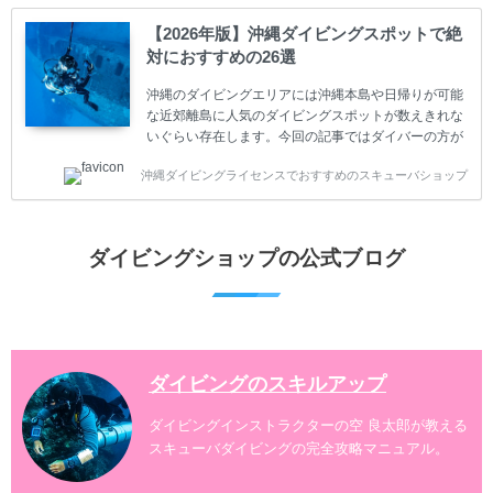
ててしまうと、せっかく楽しみにしていたスキューバ
ダイビングが台無しになり後悔することになってしま
【2026年版】沖縄ダイビングスポットで絶
うかもしれません。 又、スキューバダイビングは事故
対におすすめの26選
のリスクがあるスポーツでもあります。もしかしたら
危険な思いをしてしまうかもしれません。 今回は現地
沖縄のダイビングエリアには沖縄本島や日帰りが可能
ダイビング...
な近郊離島に人気のダイビングスポットが数えきれな
いぐらい存在します。今回の記事ではダイバーの方が
沖縄でダイビングを楽しむときにおすすめのダイビン
沖縄ダイビングライセンスでおすすめのスキューバショップ
グスポットを紹介します。 当スクールは、沖縄本島で
は北谷町、嘉手納町、読谷村、恩納村、名護市、本部
町、国頭村などへご案内しています。近郊の離島では
水納島、瀬底島、伊江島、伊計島、古宇利島などへご
ダイビングショップの公式ブログ
案内しております。 ダイビングライセンスをお持ちの
ダイバー向けのファンダイビングでは100ヶ所以上の
ダイビングスポットへご案内しております。体験ダイ
ビングでも多数のおすすめのダイビングスポットへご
案内しています。 ...
ダイビングのスキルアップ
ダイビングインストラクターの空 良太郎が教える
スキューバダイビングの完全攻略マニュアル。