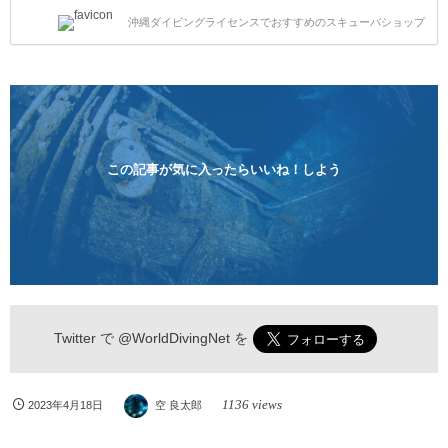
トスタイルです。泳ぎに自信がない方や不安な方もお
沖縄ダイビングライセンスでおすすめのスキューバショップ
1人様から気軽にご参加ください。 全てのコースで高
画質の記念撮影&水中撮影付きです。初心者の方やダ
イビングライセンスに興味のある方にもおすすめで
す。 沖縄本島周辺ビーチ・体験ダイビング 格安キャ
ンペーン！！￥16800 ￥11800(税込) 器材 / 送迎 / 保
険 / 全て込み ダイビングがはじめての方や初心者でも
気軽に体験できる半日のコース。沖縄本島のビーチか
らのんびりダイビングを楽しめます...
この記事が気に入ったらいいね！しよう
Twitter で
@WorldDivingNet
を
1136 views
2023年4月18日
空 良太郎