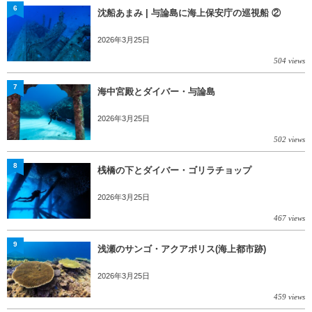
6
沈船あまみ | 与論島に海上保安庁の巡視船 ②
2026年3月25日
504 views
7
海中宮殿とダイバー・与論島
2026年3月25日
502 views
8
桟橋の下とダイバー・ゴリラチョップ
2026年3月25日
467 views
9
浅瀬のサンゴ・アクアポリス(海上都市跡)
2026年3月25日
459 views