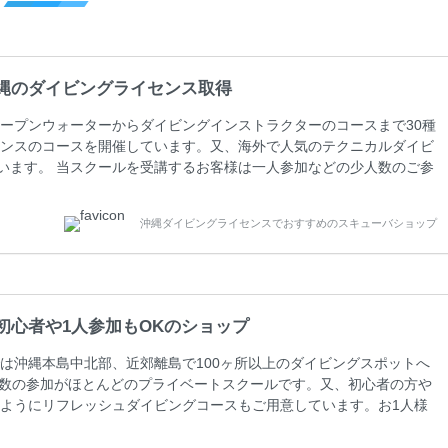
縄のダイビングライセンス取得
ープンウォーターからダイビングインストラクターのコースまで30種
ンスのコースを開催しています。又、海外で人気のテクニカルダイビ
しています。 当スクールを受講するお客様は一人参加などの少人数のご参
人数がメインのプライベートスクールです。各種ダイビングライセン
ペーンを行っています。 ベーシックダイバー(Cカード) 1日間+eラ
沖縄ダイビングライセンスでおすすめのスキューバショップ
0(税込) ￥16800(税込) 器材 / 送迎 / 保険 / 全て込み ダイビン
初心者や1人参加もOKのショップ
は沖縄本島中北部、近郊離島で100ヶ所以上のダイビングスポットへ
人数の参加がほとんどのプライベートスクールです。又、初心者の方や
ようにリフレッシュダイビングコースもご用意しています。お1人様
さい。 当スクールでダイビングライセンスを取得したお客様、ファ
ァンダイビングの全てのコース費が10%OFF、フル器材レンタルが