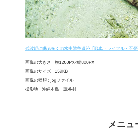
残波岬に眠る多くの水中戦争遺跡【戦車・ライフル・不発
画像の大きさ : 横1200PX×縦800PX
画像のサイズ : 159KB
画像の種類 : jpgファイル
撮影地 : 沖縄本島 読谷村
メニュ