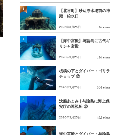
3
【北谷町】砂辺浄水場前の神
殿・給水口
2026年3月25日
516 views
4
【海中宮殿】与論島に古代ギ
リシャ宮殿
2026年3月25日
510 views
5
桟橋の下とダイバー・ゴリラ
チョップ ②
2026年3月25日
504 views
6
沈船あまみ | 与論島に海上保
安庁の巡視船 ②
2026年3月25日
492 views
7
海中宮殿とダイバー・与論島