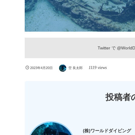
Twitter で
@WorldDi
1119 views
2023年4月20日
空 良太郎
投稿者
(株)ワールドダイビング