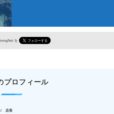
vingNet
を
のプロフィール
店長