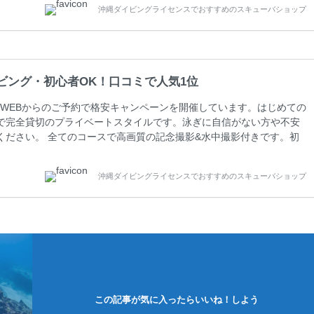
沖縄ダイビングライセンスでおすすめのスキューバショップ
周辺ビーチ・ファンダイビング ￥13800(税込)【 2ビーチ 】 ウエイ
ビング・初心者OK！口コミで人気1位
WEBからのご予約で格安キャンペーンを開催しています。はじめての
で完全貸切のプライベートスタイルです。泳ぎに自信がない方や不安
ください。 全てのコースで高画質の記念撮影&水中撮影付きです。初
に興味のある方にもおすすめです。 沖縄本島周辺ビーチ・体験ダイ
0 ￥11800(税込) 器材 / 送迎 / 保険 / 全て込み ダイビングがはじ
沖縄ダイビングライセンスでおすすめのスキューバショップ
できる半日のコース。沖縄本島のビーチからのんびりダイビングを楽
この記事が気に入ったらいいね！しよう