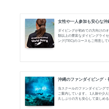
女性や一人参加も安心な沖
ダイビングが初めての方向けのオ
類以上の豊富なダイビングライセ
ング(TEC)のコースもご用意
加が最も多いです。一人参加や少
ス取得コースは年間を通じてキャン
ーニング 最安値キャンペーン ￥2280
グ...
沖縄のファンダイビング・
当スクールのファンダイビングで
ご案内しています。 1人旅や少
久しぶりの方も安心して楽しめる
も初心者の方も安心してご参加下
ンダイビングのリピーター様はフ