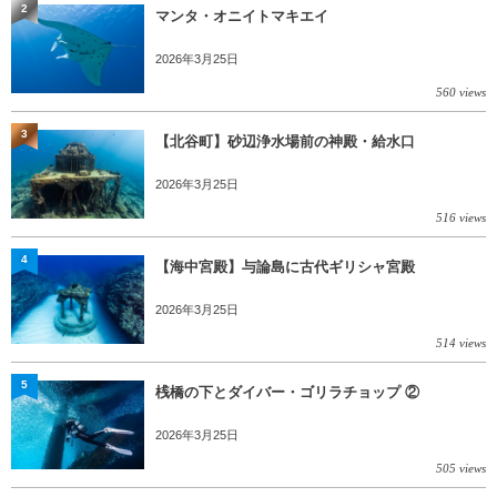
2
マンタ・オニイトマキエイ
2026年3月25日
560 views
3
【北谷町】砂辺浄水場前の神殿・給水口
2026年3月25日
516 views
4
【海中宮殿】与論島に古代ギリシャ宮殿
2026年3月25日
514 views
5
桟橋の下とダイバー・ゴリラチョップ ②
2026年3月25日
505 views