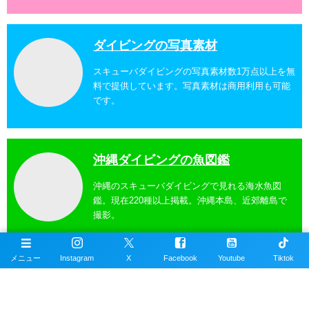
ダイビングの写真素材
スキューバダイビングの写真素材数1万点以上を無
料で提供しています。写真素材は商用利用も可能
です。
沖縄ダイビングの魚図鑑
沖縄のスキューバダイビングで見れる海水魚図
鑑。現在220種以上掲載。沖縄本島、近郊離島で
撮影。
メニュー
Instagram
X
Facebook
Youtube
Tiktok
沖縄ダイビングスポット
掲載エリアは沖縄本島全域、近郊離島を含むおす