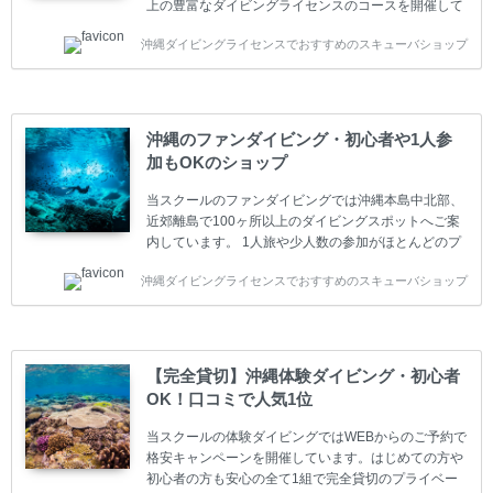
上の豊富なダイビングライセンスのコースを開催して
います。又、海外で人気のテクニカルダイビング
沖縄ダイビングライセンスでおすすめのスキューバショップ
(TEC)のコースもご用意しています。 当スクールを受
講するお客様は一人参加などの少人数のご参加が最も
多いです。一人参加や少人数がメインのプライベート
スクールです。各種ダイビングライセンス取得コース
は年間を通じてキャンペーンを行っています。 ベーシ
沖縄のファンダイビング・初心者や1人参
ックダイバー(Cカード) 1日間+eラーニング 最安値キ
加もOKのショップ
ャンペーン ￥22800(税込) ￥16800(税込) 器材 / 送
迎 / 保険 / 全て込み ダイビング...
当スクールのファンダイビングでは沖縄本島中北部、
近郊離島で100ヶ所以上のダイビングスポットへご案
内しています。 1人旅や少人数の参加がほとんどのプ
ライベートスクールです。又、初心者の方や久しぶり
沖縄ダイビングライセンスでおすすめのスキューバショップ
の方も安心して楽しめるようにリフレッシュダイビン
グコースもご用意しています。お1人様も初心者の方
も安心してご参加下さい。 当スクールでダイビングラ
イセンスを取得したお客様、ファンダイビングのリピ
ーター様はファンダイビングの全てのコース費が
【完全貸切】沖縄体験ダイビング・初心者
10%OFF、フル器材レンタルが50%OFFになります。
OK！口コミで人気1位
沖縄本島周辺ビーチ・ファンダイビング ￥13800(税
込)【 2ビーチ 】 ウエイト / タンク / 送迎...
当スクールの体験ダイビングではWEBからのご予約で
格安キャンペーンを開催しています。はじめての方や
初心者の方も安心の全て1組で完全貸切のプライベー