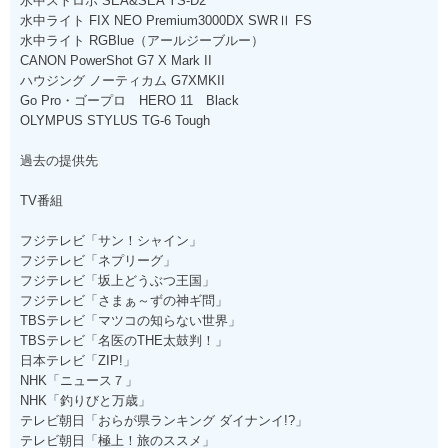
水中ストロボ SEA&SEA YS-D2
水中ライト FIX NEO Premium3000DX SWRⅡ FS
水中ライト RGBlue（アールジーブルー）
CANON PowerShot G7 X Mark II
ハウジング ノーティカム G7XMKII
Go Pro・ゴープロ HERO 11 Black
OLYMPUS STYLUS TG-6 Tough
過去の提供先
TV番組
フジテレビ「サン！シャイン」
フジテレビ「ネプリーグ」
フジテレビ「坂上どうぶつ王国」
フジテレビ「さまぁ～ずの神ギ問」
TBSテレビ「マツコの知らない世界」
TBSテレビ「名医のTHE太鼓判！」
日本テレビ「ZIP!」
NHK「ニュース７」
NHK「釣りびと万歳」
テレビ朝日「おらが県ランキング ダイナンイ!?」
テレビ朝日「極上！旅のススメ」