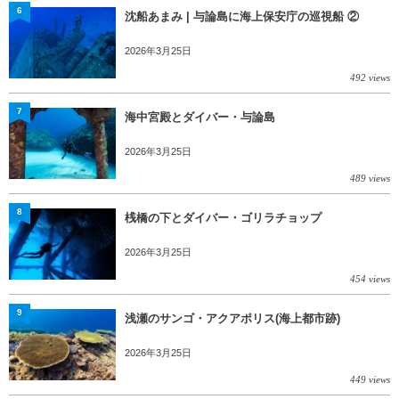
6
沈船あまみ | 与論島に海上保安庁の巡視船 ②
2026年3月25日
492 views
7
海中宮殿とダイバー・与論島
2026年3月25日
489 views
8
桟橋の下とダイバー・ゴリラチョップ
2026年3月25日
454 views
9
浅瀬のサンゴ・アクアポリス(海上都市跡)
2026年3月25日
449 views