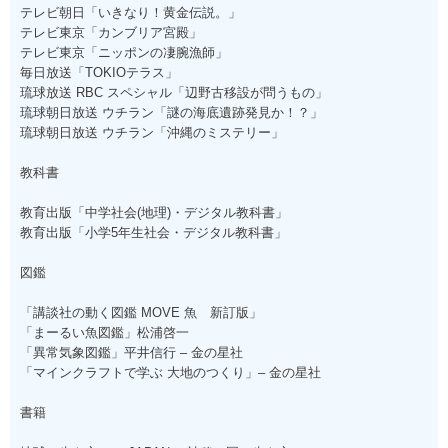
テレビ朝日「いきなり！黄金伝説。」
テレビ東京「カンブリア宮殿」
テレビ東京「ニッポンの凄腕漁師」
毎日放送「TOKIOテラス」
琉球放送 RBC スペシャル「辺野古移設が問うもの」
琉球朝日放送 ウチラン「謎の海底遺跡発見か！？」
琉球朝日放送 ウチラン「沖縄のミステリー」
教科書
教育出版「中学社会(地理)・デジタル教科書」
教育出版「小学5年生社会・デジタル教科書」
図鑑
「講談社の動く図鑑 MOVE 魚 新訂版」
「まーるい魚図鑑」松浦啓一
「異常気象図鑑」平井信行 – 金の星社
「マインクラフトで学ぶ 大地のつくり」– 金の星社
書籍