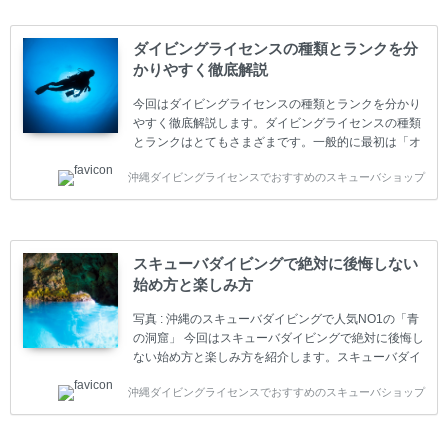
ダイビングライセンスの種類とランクを分
かりやすく徹底解説
今回はダイビングライセンスの種類とランクを分かり
やすく徹底解説します。ダイビングライセンスの種類
とランクはとてもさまざまです。一般的に最初は「オ
ープンウォーター」のダイビングライセンスになりま
沖縄ダイビングライセンスでおすすめのスキューバショップ
す。 ダイビングのライセンスカードはダイビングの教
育機関もしくは指導団体が発行しています。教育機関
(指導団体)とは、営利もしくは非営利の団体や会社で
ダイバーの育成・指導や安全管理、環境保全などの活
動をしています。 ダイビングライセンスの種類はエン
スキューバダイビングで絶対に後悔しない
トリーレベルのライセンスからプロレベルのライセン
始め方と楽しみ方
スまでランク分けされています。各教育機関(指導団
体)によってライセンスカードの名称、トレーニング内
写真 : 沖縄のスキューバダイビングで人気NO1の「青
容に違いがありま...
の洞窟」 今回はスキューバダイビングで絶対に後悔し
ない始め方と楽しみ方を紹介します。スキューバダイ
ビングに興味があり、これから始めようとしている方
沖縄ダイビングライセンスでおすすめのスキューバショップ
やまだ始めて間もない初心者の方に必見の内容です。
スキューバダイビングの始め方と楽しみ方について学
ぶことは重要です。正しくない情報をもとに計画を立