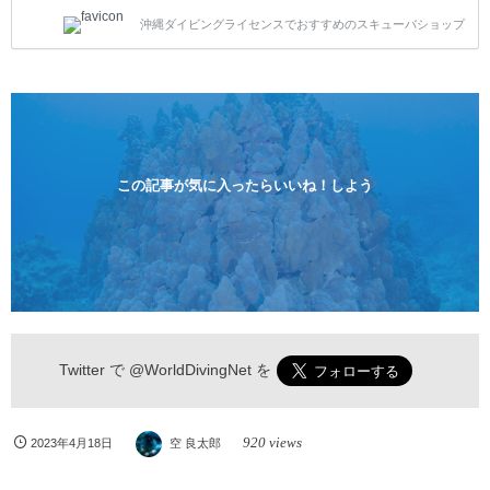
トスタイルです。泳ぎに自信がない方や不安な方もお
沖縄ダイビングライセンスでおすすめのスキューバショップ
1人様から気軽にご参加ください。 全てのコースで高
画質の記念撮影&水中撮影付きです。初心者の方やダ
イビングライセンスに興味のある方にもおすすめで
す。 沖縄本島周辺ビーチ・体験ダイビング 格安キャ
ンペーン！！￥16800 ￥11800(税込) 器材 / 送迎 / 保
険 / 全て込み ダイビングがはじめての方や初心者でも
気軽に体験できる半日のコース。沖縄本島のビーチか
らのんびりダイビングを楽しめます...
この記事が気に入ったらいいね！しよう
Twitter で
@WorldDivingNet
を
920 views
2023年4月18日
空 良太郎