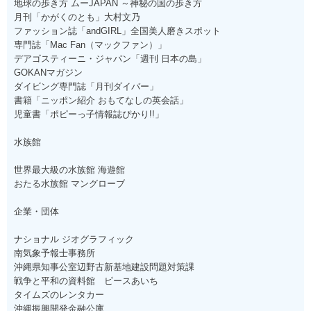
地球の歩き方 ムーJAPAN ～神秘の国の歩き方
月刊「かがくのとも」大村文乃
ファッション誌「andGIRL」全国美人磨きスポット
専門誌「Mac Fan（マックファン）」
デアゴスティーニ・ジャパン「週刊 日本の島」
GOKANマガジン
ダイビング専門誌「月刊ダイバー」
書籍「ニッポン紹介 おもてなしの英会話」
児童書「ポピーっ子情報誌ぴかり!!」
水族館
世界最大級の水族館 海遊館
おたる水族館 マングローブ
企業・団体
ナショナル ジオグラフィック
南気象予報士事務所
沖縄県知事公室辺野古新基地建設問題対策課
戦争と平和の資料館 ピースあいち
タイムズのレンタカー
沖縄振興開発金融公庫