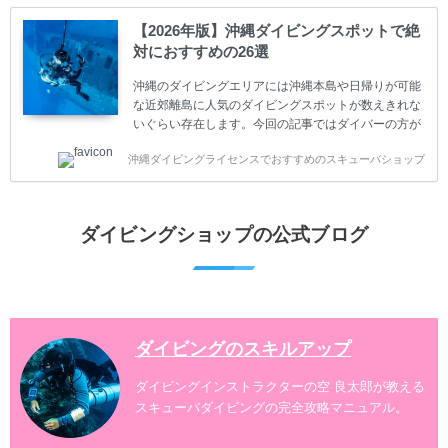
ててしまうと、せっかく楽しみにしていたスキューバ
ダイビングが台無しになり後悔することになってしま
【2026年版】沖縄ダイビングスポットで絶
うかもしれません。 又、スキューバダイビングは事故
対におすすめの26選
のリスクがあるスポーツでもあります。もしかしたら
危険な思いをしてしまうかもしれません。 今回は現地
沖縄のダイビングエリアには沖縄本島や日帰りが可能
ダイビング...
な近郊離島に人気のダイビングスポットが数えきれな
いぐらい存在します。今回の記事ではダイバーの方が
沖縄でダイビングを楽しむときにおすすめのダイビン
沖縄ダイビングライセンスでおすすめのスキューバショップ
グスポットを紹介します。 当スクールは、沖縄本島で
は北谷町、嘉手納町、読谷村、恩納村、名護市、本部
町、国頭村などへご案内しています。近郊の離島では
水納島、瀬底島、伊江島、伊計島、古宇利島などへご
ダイビングショップの公式ブログ
案内しております。 ダイビングライセンスをお持ちの
ダイバー向けのファンダイビングでは100ヶ所以上の
ダイビングスポットへご案内しております。体験ダイ
ビングでも多数のおすすめのダイビングスポットへご
案内しています。 ...
ダイビングのスキルアップ
ダイビングインストラクターの空 良太郎が教える
スキューバダイビングの完全攻略マニュアル。