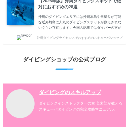
【2026年版】沖縄ダイビングスポットで絶
うかもしれません。 又、スキューバダイビングは事故
対におすすめの26選
のリスクがあるスポーツでもあります。もしかしたら
危険な思いをしてしまうかもしれません。 今回は現地
沖縄のダイビングエリアには沖縄本島や日帰りが可能
ダイビング...
な近郊離島に人気のダイビングスポットが数えきれな
いぐらい存在します。今回の記事ではダイバーの方が
沖縄でダイビングを楽しむときにおすすめのダイビン
沖縄ダイビングライセンスでおすすめのスキューバショップ
グスポットを紹介します。 当スクールは、沖縄本島で
は北谷町、嘉手納町、読谷村、恩納村、名護市、本部
町、国頭村などへご案内しています。近郊の離島では
水納島、瀬底島、伊江島、伊計島、古宇利島などへご
ダイビングショップの公式ブログ
案内しております。 ダイビングライセンスをお持ちの
ダイバー向けのファンダイビングでは100ヶ所以上の
ダイビングスポットへご案内しております。体験ダイ
ビングでも多数のおすすめのダイビングスポットへご
案内しています。 ...
ダイビングのスキルアップ
ダイビングインストラクターの空 良太郎が教える
スキューバダイビングの完全攻略マニュアル。