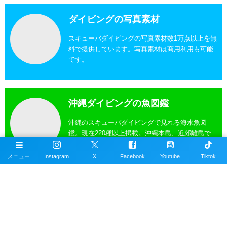
ダイビングの写真素材
スキューバダイビングの写真素材数1万点以上を無
料で提供しています。写真素材は商用利用も可能
です。
沖縄ダイビングの魚図鑑
沖縄のスキューバダイビングで見れる海水魚図
鑑。現在220種以上掲載。沖縄本島、近郊離島で
撮影。
メニュー
Instagram
X
Facebook
Youtube
Tiktok
沖縄ダイビングスポット
掲載エリアは沖縄本島全域、近郊離島を含むおす
すめの約100ヶ所以上のダイビングポイント。