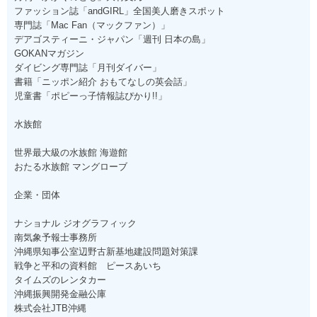
ファッション誌「andGIRL」全国美人磨きスポット
専門誌「Mac Fan（マックファン）」
デアゴスティーニ・ジャパン「週刊 日本の島」
GOKANマガジン
ダイビング専門誌「月刊ダイバー」
書籍「ニッポン紹介 おもてなしの英会話」
児童書「ポピーっ子情報誌ぴかり!!」
水族館
世界最大級の水族館 海遊館
おたる水族館 マングローブ
企業・団体
ナショナル ジオグラフィック
南気象予報士事務所
沖縄県知事公室辺野古新基地建設問題対策課
戦争と平和の資料館 ピースあいち
タイムズのレンタカー
沖縄振興開発金融公庫
株式会社JTB沖縄