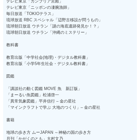
テレビ東京「カンブリア宮殿」
テレビ東京「ニッポンの凄腕漁師」
毎日放送「TOKIOテラス」
琉球放送 RBC スペシャル「辺野古移設が問うもの」
琉球朝日放送 ウチラン「謎の海底遺跡発見か！？」
琉球朝日放送 ウチラン「沖縄のミステリー」
教科書
教育出版「中学社会(地理)・デジタル教科書」
教育出版「小学5年生社会・デジタル教科書」
図鑑
「講談社の動く図鑑 MOVE 魚 新訂版」
「まーるい魚図鑑」松浦啓一
「異常気象図鑑」平井信行 – 金の星社
「マインクラフトで学ぶ 大地のつくり」– 金の星社
書籍
地球の歩き方 ムーJAPAN ～神秘の国の歩き方
月刊「かがくのとも」大村文乃