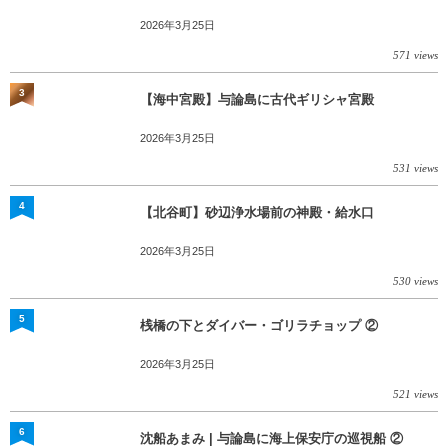
2026年3月25日
571 views
3
【海中宮殿】与論島に古代ギリシャ宮殿
2026年3月25日
531 views
4
【北谷町】砂辺浄水場前の神殿・給水口
2026年3月25日
530 views
5
桟橋の下とダイバー・ゴリラチョップ ②
2026年3月25日
521 views
6
沈船あまみ | 与論島に海上保安庁の巡視船 ②