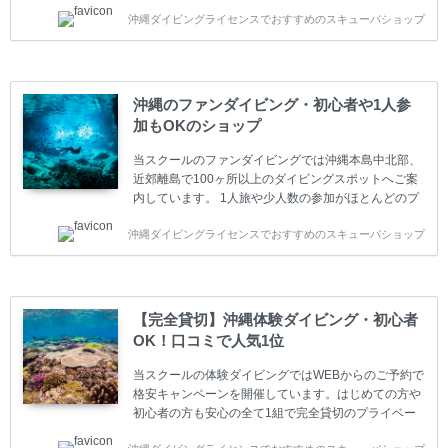
います。又、海外で人気のテクニカルダイビング
沖縄ダイビングライセンスでおすすめのスキューバショップ
(TEC)のコースもご用意しています。 当スクールを受
講するお客様は一人参加などの少人数のご参加が最も
多いです。一人参加や少人数がメインのプライベート
スクールです。各種ダイビングライセンス取得コース
は年間を通じてキャンペーンを行っています。 ベーシ
沖縄のファンダイビング・初心者や1人参
ックダイバー(Cカード) 1日間+eラーニング 最安値キ
加もOKのショップ
ャンペーン ￥22800(税込) ￥16800(税込) 器材 / 送
迎 / 保険 / 全て込み ダイビング...
当スクールのファンダイビングでは沖縄本島中北部、
近郊離島で100ヶ所以上のダイビングスポットへご案
内しています。 1人旅や少人数の参加がほとんどのプ
ライベートスクールです。又、初心者の方や久しぶり
沖縄ダイビングライセンスでおすすめのスキューバショップ
の方も安心して楽しめるようにリフレッシュダイビン
グコースもご用意しています。お1人様も初心者の方
も安心してご参加下さい。 当スクールでダイビングラ
イセンスを取得したお客様、ファンダイビングのリピ
ーター様はファンダイビングの全てのコース費が
【完全貸切】沖縄体験ダイビング・初心者
10%OFF、フル器材レンタルが50%OFFになります。
OK！口コミで人気1位
沖縄本島周辺ビーチ・ファンダイビング ￥13800(税
込)【 2ビーチ 】 ウエイト / タンク / 送迎...
当スクールの体験ダイビングではWEBからのご予約で
格安キャンペーンを開催しています。はじめての方や
初心者の方も安心の全て1組で完全貸切のプライベー
トスタイルです。泳ぎに自信がない方や不安な方もお