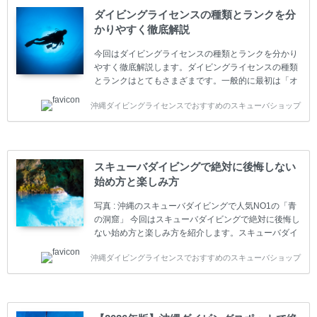
ダイビングライセンスの種類とランクを分
かりやすく徹底解説
今回はダイビングライセンスの種類とランクを分かり
やすく徹底解説します。ダイビングライセンスの種類
とランクはとてもさまざまです。一般的に最初は「オ
ープンウォーター」のダイビングライセンスになりま
沖縄ダイビングライセンスでおすすめのスキューバショップ
す。 ダイビングのライセンスカードはダイビングの教
育機関もしくは指導団体が発行しています。教育機関
(指導団体)とは、営利もしくは非営利の団体や会社で
ダイバーの育成・指導や安全管理、環境保全などの活
動をしています。 ダイビングライセンスの種類はエン
スキューバダイビングで絶対に後悔しない
トリーレベルのライセンスからプロレベルのライセン
始め方と楽しみ方
スまでランク分けされています。各教育機関(指導団
体)によってライセンスカードの名称、トレーニング内
写真 : 沖縄のスキューバダイビングで人気NO1の「青
容に違いがありま...
の洞窟」 今回はスキューバダイビングで絶対に後悔し
ない始め方と楽しみ方を紹介します。スキューバダイ
ビングに興味があり、これから始めようとしている方
沖縄ダイビングライセンスでおすすめのスキューバショップ
やまだ始めて間もない初心者の方に必見の内容です。
スキューバダイビングの始め方と楽しみ方について学
ぶことは重要です。正しくない情報をもとに計画を立
ててしまうと、せっかく楽しみにしていたスキューバ
ダイビングが台無しになり後悔することになってしま