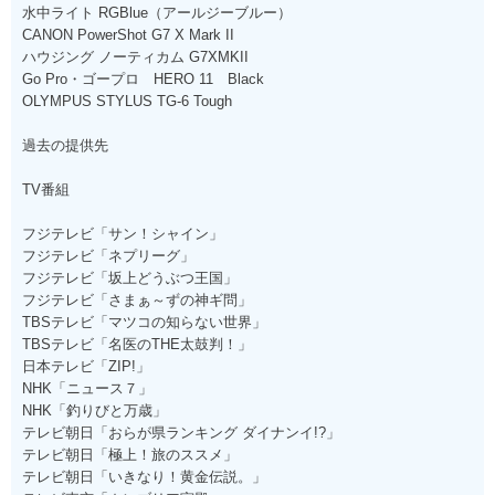
水中ライト RGBlue（アールジーブルー）
CANON PowerShot G7 X Mark II
ハウジング ノーティカム G7XMKII
Go Pro・ゴープロ HERO 11 Black
OLYMPUS STYLUS TG-6 Tough
過去の提供先
TV番組
フジテレビ「サン！シャイン」
フジテレビ「ネプリーグ」
フジテレビ「坂上どうぶつ王国」
フジテレビ「さまぁ～ずの神ギ問」
TBSテレビ「マツコの知らない世界」
TBSテレビ「名医のTHE太鼓判！」
日本テレビ「ZIP!」
NHK「ニュース７」
NHK「釣りびと万歳」
テレビ朝日「おらが県ランキング ダイナンイ!?」
テレビ朝日「極上！旅のススメ」
テレビ朝日「いきなり！黄金伝説。」