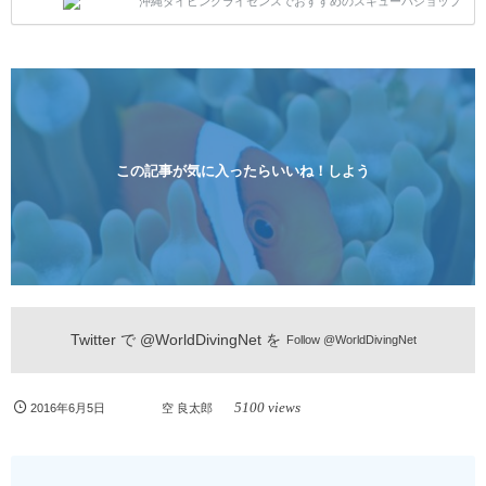
沖縄ダイビングライセンスでおすすめのスキューバショップ
1人様から気軽にご参加ください。 全てのコースで高
画質の記念撮影&水中撮影付きです。初心者の方やダ
イビングライセンスに興味のある方にもおすすめで
す。 沖縄本島周辺ビーチ・体験ダイビング 格安キャ
ンペーン！！￥16800 ￥11800(税込) 器材 / 送迎 / 保
険 / 全て込み ダイビングがはじめての方や初心者でも
気軽に体験できる半日のコース。沖縄本島のビーチか
らのんびりダイビングを楽しめます...
この記事が気に入ったらいいね！しよう
Twitter で
@WorldDivingNet
を
Follow @WorldDivingNet
5100 views
2016年6月5日
空 良太郎