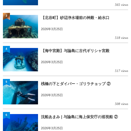
565 views
3
【北谷町】砂辺浄水場前の神殿・給水口
2026年3月25日
518 views
4
【海中宮殿】与論島に古代ギリシャ宮殿
2026年3月25日
517 views
5
桟橋の下とダイバー・ゴリラチョップ ②
2026年3月25日
508 views
6
沈船あまみ | 与論島に海上保安庁の巡視船 ②
2026年3月25日