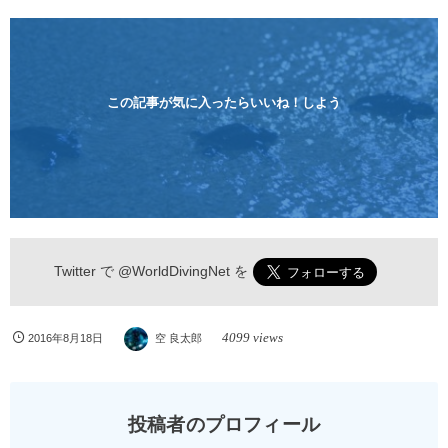
す。 沖縄本島周辺ビーチ・体験ダイビング 格安キャ
ンペーン！！￥16800 ￥11800(税込) 器材 / 送迎 / 保
険 / 全て込み ダイビングがはじめての方や初心者でも
気軽に体験できる半日のコース。沖縄本島のビーチか
らのんびりダイビングを楽しめます...
この記事が気に入ったらいいね！しよう
Twitter で
@WorldDivingNet
を
4099 views
2016年8月18日
空 良太郎
投稿者のプロフィール