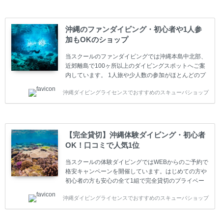
多いです。一人参加や少人数がメインのプライベート
スクールです。各種ダイビングライセンス取得コース
は年間を通じてキャンペーンを行っています。 ベーシ
沖縄のファンダイビング・初心者や1人参
ックダイバー(Cカード) 1日間+eラーニング 最安値キ
加もOKのショップ
ャンペーン ￥22800(税込) ￥16800(税込) 器材 / 送
迎 / 保険 / 全て込み ダイビング...
当スクールのファンダイビングでは沖縄本島中北部、
近郊離島で100ヶ所以上のダイビングスポットへご案
内しています。 1人旅や少人数の参加がほとんどのプ
ライベートスクールです。又、初心者の方や久しぶり
沖縄ダイビングライセンスでおすすめのスキューバショップ
の方も安心して楽しめるようにリフレッシュダイビン
グコースもご用意しています。お1人様も初心者の方
も安心してご参加下さい。 当スクールでダイビングラ
イセンスを取得したお客様、ファンダイビングのリピ
ーター様はファンダイビングの全てのコース費が
【完全貸切】沖縄体験ダイビング・初心者
10%OFF、フル器材レンタルが50%OFFになります。
OK！口コミで人気1位
沖縄本島周辺ビーチ・ファンダイビング ￥13800(税
込)【 2ビーチ 】 ウエイト / タンク / 送迎...
当スクールの体験ダイビングではWEBからのご予約で
格安キャンペーンを開催しています。はじめての方や
初心者の方も安心の全て1組で完全貸切のプライベー
トスタイルです。泳ぎに自信がない方や不安な方もお
沖縄ダイビングライセンスでおすすめのスキューバショップ
1人様から気軽にご参加ください。 全てのコースで高
画質の記念撮影&水中撮影付きです。初心者の方やダ
イビングライセンスに興味のある方にもおすすめで