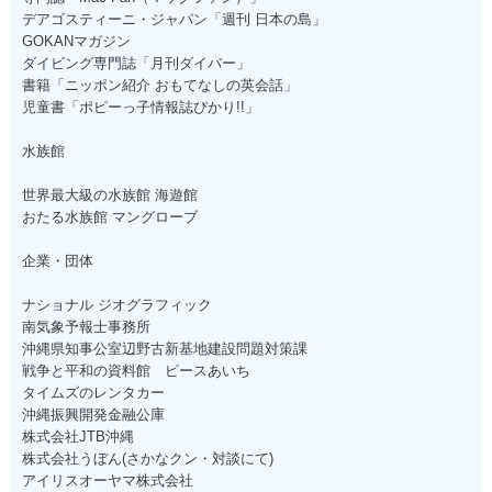
デアゴスティーニ・ジャパン「週刊 日本の島」
GOKANマガジン
ダイビング専門誌「月刊ダイバー」
書籍「ニッポン紹介 おもてなしの英会話」
児童書「ポピーっ子情報誌ぴかり!!」
水族館
世界最大級の水族館 海遊館
おたる水族館 マングローブ
企業・団体
ナショナル ジオグラフィック
南気象予報士事務所
沖縄県知事公室辺野古新基地建設問題対策課
戦争と平和の資料館 ピースあいち
タイムズのレンタカー
沖縄振興開発金融公庫
株式会社JTB沖縄
株式会社うぼん(さかなクン・対談にて)
アイリスオーヤマ株式会社