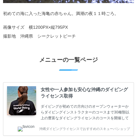
初めての海に入った海亀の赤ちゃん。満潮の夜１１時ごろ。
画像サイズ 横1200PX×縦795PX
撮影地 沖縄県 シークレットビーチ
メニューの一覧ページ
女性や一人参加も安心な沖縄のダイビング
ライセンス取得
ダイビングが初めての方向けのオープンウォーターか
らダイビングインストラクターのコースまで30種類以
上の豊富なダイビングライセンスのコースを開催して
います。又、海外で人気のテクニカルダイビング
沖縄ダイビングライセンスでおすすめのスキューバショップ
(TEC)のコースもご用意しています。 当スクールを受
講するお客様は一人参加などの少人数のご参加が最も