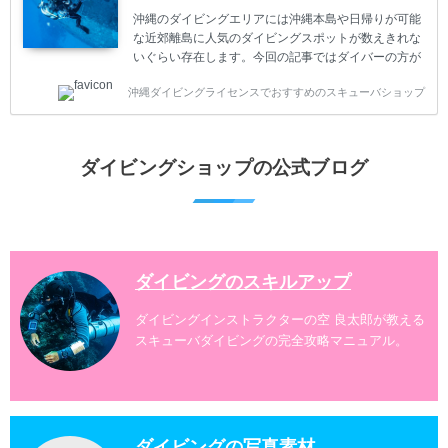
危険な思いをしてしまうかもしれません。 今回は現地
沖縄のダイビングエリアには沖縄本島や日帰りが可能
ダイビング...
な近郊離島に人気のダイビングスポットが数えきれな
いぐらい存在します。今回の記事ではダイバーの方が
沖縄でダイビングを楽しむときにおすすめのダイビン
沖縄ダイビングライセンスでおすすめのスキューバショップ
グスポットを紹介します。 当スクールは、沖縄本島で
は北谷町、嘉手納町、読谷村、恩納村、名護市、本部
町、国頭村などへご案内しています。近郊の離島では
水納島、瀬底島、伊江島、伊計島、古宇利島などへご
ダイビングショップの公式ブログ
案内しております。 ダイビングライセンスをお持ちの
ダイバー向けのファンダイビングでは100ヶ所以上の
ダイビングスポットへご案内しております。体験ダイ
ビングでも多数のおすすめのダイビングスポットへご
案内しています。 ...
ダイビングのスキルアップ
ダイビングインストラクターの空 良太郎が教える
スキューバダイビングの完全攻略マニュアル。
ダイビングの写真素材