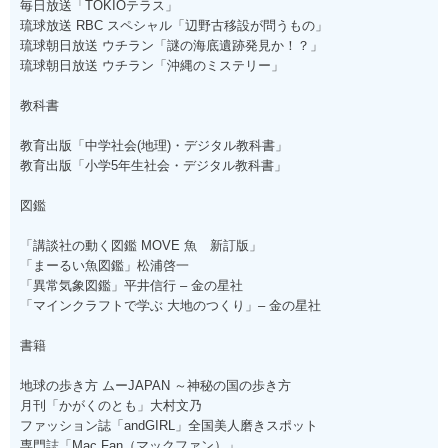
毎日放送「TOKIOテラス」
琉球放送 RBC スペシャル「辺野古移設が問うもの」
琉球朝日放送 ウチラン「謎の海底遺跡発見か！？」
琉球朝日放送 ウチラン「沖縄のミステリー」
教科書
教育出版「中学社会(地理)・デジタル教科書」
教育出版「小学5年生社会・デジタル教科書」
図鑑
「講談社の動く図鑑 MOVE 魚 新訂版」
「まーるい魚図鑑」松浦啓一
「異常気象図鑑」平井信行 – 金の星社
「マインクラフトで学ぶ 大地のつくり」– 金の星社
書籍
地球の歩き方 ムーJAPAN ～神秘の国の歩き方
月刊「かがくのとも」大村文乃
ファッション誌「andGIRL」全国美人磨きスポット
専門誌「Mac Fan（マックファン）」