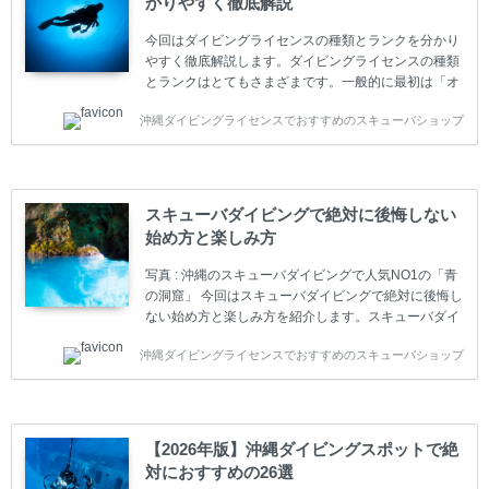
かりやすく徹底解説
今回はダイビングライセンスの種類とランクを分かり
やすく徹底解説します。ダイビングライセンスの種類
とランクはとてもさまざまです。一般的に最初は「オ
ープンウォーター」のダイビングライセンスになりま
沖縄ダイビングライセンスでおすすめのスキューバショップ
す。 ダイビングのライセンスカードはダイビングの教
育機関もしくは指導団体が発行しています。教育機関
(指導団体)とは、営利もしくは非営利の団体や会社で
ダイバーの育成・指導や安全管理、環境保全などの活
動をしています。 ダイビングライセンスの種類はエン
スキューバダイビングで絶対に後悔しない
トリーレベルのライセンスからプロレベルのライセン
始め方と楽しみ方
スまでランク分けされています。各教育機関(指導団
体)によってライセンスカードの名称、トレーニング内
写真 : 沖縄のスキューバダイビングで人気NO1の「青
容に違いがありま...
の洞窟」 今回はスキューバダイビングで絶対に後悔し
ない始め方と楽しみ方を紹介します。スキューバダイ
ビングに興味があり、これから始めようとしている方
沖縄ダイビングライセンスでおすすめのスキューバショップ
やまだ始めて間もない初心者の方に必見の内容です。
スキューバダイビングの始め方と楽しみ方について学
ぶことは重要です。正しくない情報をもとに計画を立
ててしまうと、せっかく楽しみにしていたスキューバ
ダイビングが台無しになり後悔することになってしま
【2026年版】沖縄ダイビングスポットで絶
うかもしれません。 又、スキューバダイビングは事故
対におすすめの26選
のリスクがあるスポーツでもあります。もしかしたら