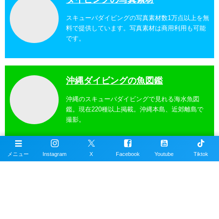
スキューバダイビングの写真素材数1万点以上を無
料で提供しています。写真素材は商用利用も可能
です。
沖縄ダイビングの魚図鑑
沖縄のスキューバダイビングで見れる海水魚図
鑑。現在220種以上掲載。沖縄本島、近郊離島で
撮影。
メニュー
Instagram
X
Facebook
Youtube
Tiktok
沖縄ダイビングスポット
掲載エリアは沖縄本島全域、近郊離島を含むおす
すめの約100ヶ所以上のダイビングポイント。