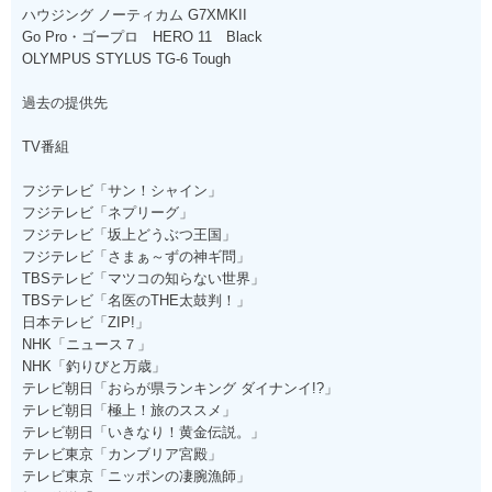
ハウジング ノーティカム G7XMKII
Go Pro・ゴープロ HERO 11 Black
OLYMPUS STYLUS TG-6 Tough
過去の提供先
TV番組
フジテレビ「サン！シャイン」
フジテレビ「ネプリーグ」
フジテレビ「坂上どうぶつ王国」
フジテレビ「さまぁ～ずの神ギ問」
TBSテレビ「マツコの知らない世界」
TBSテレビ「名医のTHE太鼓判！」
日本テレビ「ZIP!」
NHK「ニュース７」
NHK「釣りびと万歳」
テレビ朝日「おらが県ランキング ダイナンイ!?」
テレビ朝日「極上！旅のススメ」
テレビ朝日「いきなり！黄金伝説。」
テレビ東京「カンブリア宮殿」
テレビ東京「ニッポンの凄腕漁師」