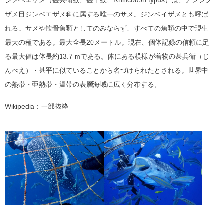
ジンベエザメ（甚兵衛鮫、甚平鮫、Rhincodon typus）は、テンジク
ザメ目ジンベエザメ科に属する唯一のサメ。ジンベイザメとも呼ば
れる。サメや軟骨魚類としてのみならず、すべての魚類の中で現生
最大の種である。最大全長20メートル。現在、個体記録の信頼に足
る最大値は体長約13.7 mである。体にある模様が着物の甚兵衛（じ
んべえ）・甚平に似ていることから名づけられたとされる。世界中
の熱帯・亜熱帯・温帯の表層海域に広く分布する。
Wikipedia：一部抜粋