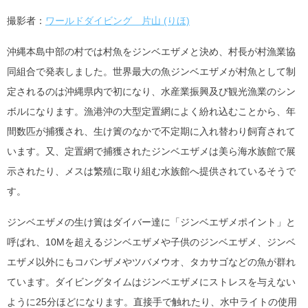
撮影者：
ワールドダイビング 片山 (りほ)
沖縄本島中部の村では村魚をジンベエザメと決め、村長が村漁業協
同組合で発表しました。世界最大の魚ジンベエザメが村魚として制
定されるのは沖縄県内で初になり、水産業振興及び観光漁業のシン
ボルになります。漁港沖の大型定置網によく紛れ込むことから、年
間数匹が捕獲され、生け簀のなかで不定期に入れ替わり飼育されて
います。又、定置網で捕獲されたジンベエザメは美ら海水族館で展
示されたり、メスは繁殖に取り組む水族館へ提供されているそうで
す。
ジンベエザメの生け簀はダイバー達に「ジンベエザメポイント」と
呼ばれ、10Mを超えるジンベエザメや子供のジンベエザメ、ジンベ
エザメ以外にもコバンザメやツバメウオ、タカサゴなどの魚が群れ
ています。ダイビングタイムはジンベエザメにストレスを与えない
ように25分ほどになります。直接手で触れたり、水中ライトの使用