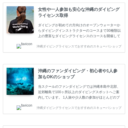
女性や一人参加も安心な沖縄のダイビング
ライセンス取得
ダイビングが初めての方向けのオープンウォーターか
らダイビングインストラクターのコースまで30種類以
上の豊富なダイビングライセンスのコースを開催して
います。又、海外で人気のテクニカルダイビング
沖縄ダイビングライセンスでおすすめのスキューバショップ
(TEC)のコースもご用意しています。 当スクールを受
講するお客様は一人参加などの少人数のご参加が最も
多いです。一人参加や少人数がメインのプライベート
スクールです。各種ダイビングライセンス取得コース
は年間を通じてキャンペーンを行っています。 ベーシ
沖縄のファンダイビング・初心者や1人参
ックダイバー(Cカード) 1日間+eラーニング 最安値キ
加もOKのショップ
ャンペーン ￥22800(税込) ￥16800(税込) 器材 / 送
迎 / 保険 / 全て込み ダイビング...
当スクールのファンダイビングでは沖縄本島中北部、
近郊離島で100ヶ所以上のダイビングスポットへご案
内しています。 1人旅や少人数の参加がほとんどのプ
ライベートスクールです。又、初心者の方や久しぶり
沖縄ダイビングライセンスでおすすめのスキューバショップ
の方も安心して楽しめるようにリフレッシュダイビン
グコースもご用意しています。お1人様も初心者の方
も安心してご参加下さい。 当スクールでダイビングラ
イセンスを取得したお客様、ファンダイビングのリピ