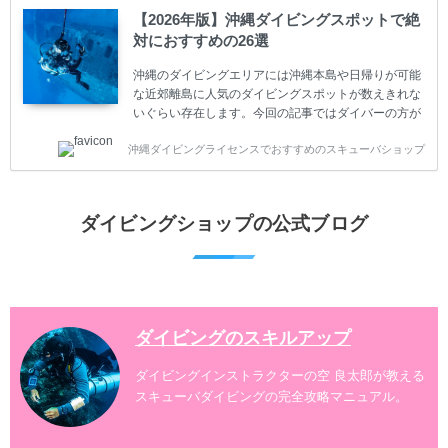
ダイビングが台無しになり後悔することになってしま
【2026年版】沖縄ダイビングスポットで絶
うかもしれません。 又、スキューバダイビングは事故
対におすすめの26選
のリスクがあるスポーツでもあります。もしかしたら
危険な思いをしてしまうかもしれません。 今回は現地
沖縄のダイビングエリアには沖縄本島や日帰りが可能
ダイビング...
な近郊離島に人気のダイビングスポットが数えきれな
いぐらい存在します。今回の記事ではダイバーの方が
沖縄でダイビングを楽しむときにおすすめのダイビン
沖縄ダイビングライセンスでおすすめのスキューバショップ
グスポットを紹介します。 当スクールは、沖縄本島で
は北谷町、嘉手納町、読谷村、恩納村、名護市、本部
町、国頭村などへご案内しています。近郊の離島では
水納島、瀬底島、伊江島、伊計島、古宇利島などへご
ダイビングショップの公式ブログ
案内しております。 ダイビングライセンスをお持ちの
ダイバー向けのファンダイビングでは100ヶ所以上の
ダイビングスポットへご案内しております。体験ダイ
ビングでも多数のおすすめのダイビングスポットへご
案内しています。 ...
ダイビングのスキルアップ
ダイビングインストラクターの空 良太郎が教える
スキューバダイビングの完全攻略マニュアル。