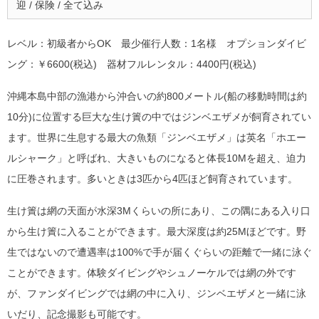
迎 / 保険 / 全て込み
レベル：初級者からOK 最少催行人数：1名様 オプションダイビ
ング：￥6600(税込) 器材フルレンタル：4400円(税込)
沖縄本島中部の漁港から沖合いの約800メートル(船の移動時間は約
10分)に位置する巨大な生け簀の中ではジンベエザメが飼育されてい
ます。世界に生息する最大の魚類「ジンベエザメ」は英名「ホエー
ルシャーク」と呼ばれ、大きいものになると体長10Mを超え、迫力
に圧巻されます。多いときは3匹から4匹ほど飼育されています。
生け簀は網の天面が水深3Mくらいの所にあり、この隅にある入り口
から生け簀に入ることができます。最大深度は約25Mほどです。野
生ではないので遭遇率は100%で手が届くぐらいの距離で一緒に泳ぐ
ことができます。体験ダイビングやシュノーケルでは網の外です
が、ファンダイビングでは網の中に入り、ジンベエザメと一緒に泳
いだり、記念撮影も可能です。