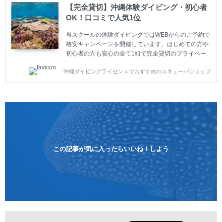
ーター様はファンダイビングの全てのコース費が
【完全貸切】沖縄体験ダイビング・初心者
10%OFF、フル器材レンタルが50%OFFになります。
OK！口コミで人気1位
沖縄本島周辺ビーチ・ファンダイビング ￥13800(税
込)【 2ビーチ 】 ウエイト / タンク / 送迎...
当スクールの体験ダイビングではWEBからのご予約で
格安キャンペーンを開催しています。はじめての方や
初心者の方も安心の全て1組で完全貸切のプライベー
トスタイルです。泳ぎに自信がない方や不安な方もお
沖縄ダイビングライセンスでおすすめのスキューバショップ
1人様から気軽にご参加ください。 全てのコースで高
画質の記念撮影&水中撮影付きです。初心者の方やダ
イビングライセンスに興味のある方にもおすすめで
す。 沖縄本島周辺ビーチ・体験ダイビング 格安キャ
ンペーン！！￥16800 ￥11800(税込) 器材 / 送迎 / 保
険 / 全て込み ダイビングがはじめての方や初心者でも
気軽に体験できる半日のコース。沖縄本島のビーチか
らのんびりダイビングを楽しめます...
この記事が気に入ったらいいね！しよう