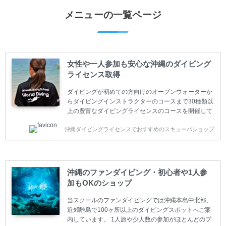
メニューの一覧ページ
女性や一人参加も安心な沖縄のダイビング
ライセンス取得
ダイビングが初めての方向けのオープンウォーターか
らダイビングインストラクターのコースまで30種類以
上の豊富なダイビングライセンスのコースを開催して
います。又、海外で人気のテクニカルダイビング
沖縄ダイビングライセンスでおすすめのスキューバショップ
(TEC)のコースもご用意しています。 当スクールを受
講するお客様は一人参加などの少人数のご参加が最も
多いです。一人参加や少人数がメインのプライベート
スクールです。各種ダイビングライセンス取得コース
は年間を通じてキャンペーンを行っています。 ベーシ
沖縄のファンダイビング・初心者や1人参
ックダイバー(Cカード) 1日間+eラーニング 最安値キ
加もOKのショップ
ャンペーン ￥22800(税込) ￥16800(税込) 器材 / 送
迎 / 保険 / 全て込み ダイビング...
当スクールのファンダイビングでは沖縄本島中北部、
近郊離島で100ヶ所以上のダイビングスポットへご案
内しています。 1人旅や少人数の参加がほとんどのプ