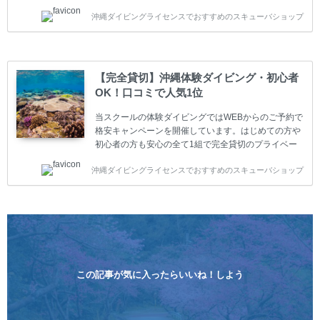
ライベートスクールです。又、初心者の方や久しぶり
沖縄ダイビングライセンスでおすすめのスキューバショップ
の方も安心して楽しめるようにリフレッシュダイビン
グコースもご用意しています。お1人様も初心者の方
も安心してご参加下さい。 当スクールでダイビングラ
イセンスを取得したお客様、ファンダイビングのリピ
ーター様はファンダイビングの全てのコース費が
【完全貸切】沖縄体験ダイビング・初心者
10%OFF、フル器材レンタルが50%OFFになります。
OK！口コミで人気1位
沖縄本島周辺ビーチ・ファンダイビング ￥13800(税
込)【 2ビーチ 】 ウエイト / タンク / 送迎...
当スクールの体験ダイビングではWEBからのご予約で
格安キャンペーンを開催しています。はじめての方や
初心者の方も安心の全て1組で完全貸切のプライベー
トスタイルです。泳ぎに自信がない方や不安な方もお
沖縄ダイビングライセンスでおすすめのスキューバショップ
1人様から気軽にご参加ください。 全てのコースで高
画質の記念撮影&水中撮影付きです。初心者の方やダ
イビングライセンスに興味のある方にもおすすめで
す。 沖縄本島周辺ビーチ・体験ダイビング 格安キャ
ンペーン！！￥16800 ￥11800(税込) 器材 / 送迎 / 保
険 / 全て込み ダイビングがはじめての方や初心者でも
気軽に体験できる半日のコース。沖縄本島のビーチか
らのんびりダイビングを楽しめます...
この記事が気に入ったらいいね！しよう