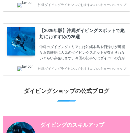
ビングに興味があり、これから始めようとしている方
沖縄ダイビングライセンスでおすすめのスキューバショップ
やまだ始めて間もない初心者の方に必見の内容です。
スキューバダイビングの始め方と楽しみ方について学
ぶことは重要です。正しくない情報をもとに計画を立
ててしまうと、せっかく楽しみにしていたスキューバ
ダイビングが台無しになり後悔することになってしま
【2026年版】沖縄ダイビングスポットで絶
うかもしれません。 又、スキューバダイビングは事故
対におすすめの26選
のリスクがあるスポーツでもあります。もしかしたら
危険な思いをしてしまうかもしれません。 今回は現地
沖縄のダイビングエリアには沖縄本島や日帰りが可能
ダイビング...
な近郊離島に人気のダイビングスポットが数えきれな
いぐらい存在します。今回の記事ではダイバーの方が
沖縄でダイビングを楽しむときにおすすめのダイビン
沖縄ダイビングライセンスでおすすめのスキューバショップ
グスポットを紹介します。 当スクールは、沖縄本島で
は北谷町、嘉手納町、読谷村、恩納村、名護市、本部
町、国頭村などへご案内しています。近郊の離島では
水納島、瀬底島、伊江島、伊計島、古宇利島などへご
ダイビングショップの公式ブログ
案内しております。 ダイビングライセンスをお持ちの
ダイバー向けのファンダイビングでは100ヶ所以上の
ダイビングスポットへご案内しております。体験ダイ
ビングでも多数のおすすめのダイビングスポットへご
案内しています。 ...
ダイビングのスキルアップ