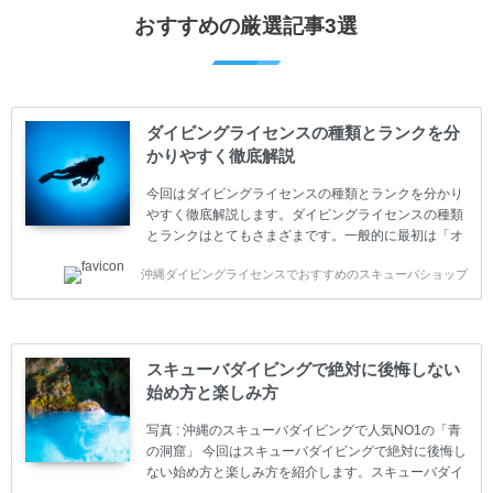
おすすめの厳選記事3選
ダイビングライセンスの種類とランクを分
かりやすく徹底解説
今回はダイビングライセンスの種類とランクを分かり
やすく徹底解説します。ダイビングライセンスの種類
とランクはとてもさまざまです。一般的に最初は「オ
ープンウォーター」のダイビングライセンスになりま
沖縄ダイビングライセンスでおすすめのスキューバショップ
す。 ダイビングのライセンスカードはダイビングの教
育機関もしくは指導団体が発行しています。教育機関
(指導団体)とは、営利もしくは非営利の団体や会社で
ダイバーの育成・指導や安全管理、環境保全などの活
動をしています。 ダイビングライセンスの種類はエン
スキューバダイビングで絶対に後悔しない
トリーレベルのライセンスからプロレベルのライセン
始め方と楽しみ方
スまでランク分けされています。各教育機関(指導団
体)によってライセンスカードの名称、トレーニング内
写真 : 沖縄のスキューバダイビングで人気NO1の「青
容に違いがありま...
の洞窟」 今回はスキューバダイビングで絶対に後悔し
ない始め方と楽しみ方を紹介します。スキューバダイ