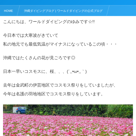
HOME
沖縄ダイビングブログ | ワールドダイビングの公式ブログ
こんにちは、ワールドダイビングのゆみです☆!!
沖縄でおすすめの人気観光スポット
花が見ごろの沖縄、桜がピークです！
今日本では大寒波がきていて
私の地元でも最低気温がマイナスになっているこの頃・・・
沖縄ではたくさんの花が見ごろです◎
日本一早いコスモスに、桜、、、(´,,•ω•,,｀)
去年は金武町の伊芸地区でコスモス祭りをしていましたが、
今年は名護の羽地地区でコスモス祭りをしています。