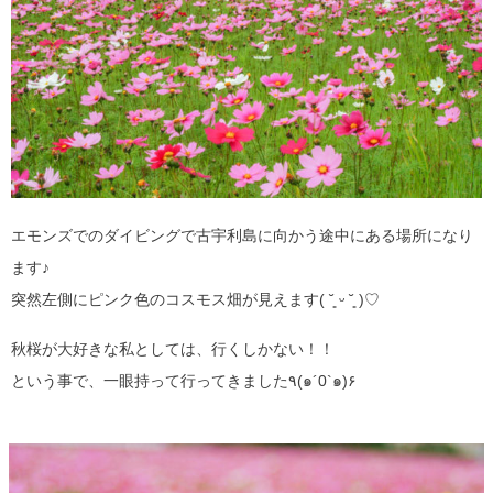
エモンズでのダイビングで古宇利島に向かう途中にある場所になり
ます♪
突然左側にピンク色のコスモス畑が見えます( ˘͈ ᵕ ˘͈ )♡
秋桜が大好きな私としては、行くしかない！！
という事で、一眼持って行ってきました٩(๑´0`๑)۶