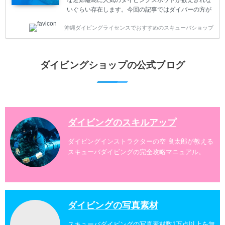
な近郊離島に人気のダイビングスポットが数えきれな
いぐらい存在します。今回の記事ではダイバーの方が
沖縄でダイビングを楽しむときにおすすめのダイビン
沖縄ダイビングライセンスでおすすめのスキューバショップ
グスポットを紹介します。 当スクールは、沖縄本島で
は北谷町、嘉手納町、読谷村、恩納村、名護市、本部
町、国頭村などへご案内しています。近郊の離島では
水納島、瀬底島、伊江島、伊計島、古宇利島などへご
ダイビングショップの公式ブログ
案内しております。 ダイビングライセンスをお持ちの
ダイバー向けのファンダイビングでは100ヶ所以上の
ダイビングスポットへご案内しております。体験ダイ
ビングでも多数のおすすめのダイビングスポットへご
案内しています。 ...
ダイビングのスキルアップ
ダイビングインストラクターの空 良太郎が教える
スキューバダイビングの完全攻略マニュアル。
ダイビングの写真素材
スキューバダイビングの写真素材数1万点以上を無