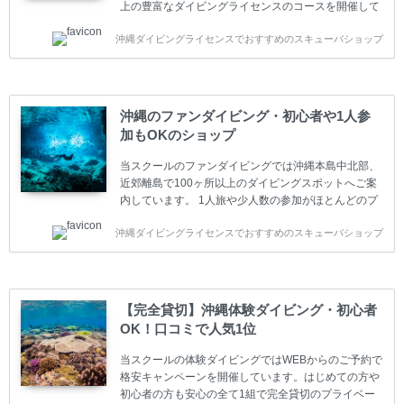
上の豊富なダイビングライセンスのコースを開催して
います。又、海外で人気のテクニカルダイビング
沖縄ダイビングライセンスでおすすめのスキューバショップ
(TEC)のコースもご用意しています。 当スクールを受
講するお客様は一人参加などの少人数のご参加が最も
多いです。一人参加や少人数がメインのプライベート
スクールです。各種ダイビングライセンス取得コース
は年間を通じてキャンペーンを行っています。 ベーシ
沖縄のファンダイビング・初心者や1人参
ックダイバー(Cカード) 1日間+eラーニング 最安値キ
加もOKのショップ
ャンペーン ￥22800(税込) ￥16800(税込) 器材 / 送
迎 / 保険 / 全て込み ダイビング...
当スクールのファンダイビングでは沖縄本島中北部、
近郊離島で100ヶ所以上のダイビングスポットへご案
内しています。 1人旅や少人数の参加がほとんどのプ
ライベートスクールです。又、初心者の方や久しぶり
沖縄ダイビングライセンスでおすすめのスキューバショップ
の方も安心して楽しめるようにリフレッシュダイビン
グコースもご用意しています。お1人様も初心者の方
も安心してご参加下さい。 当スクールでダイビングラ
イセンスを取得したお客様、ファンダイビングのリピ
ーター様はファンダイビングの全てのコース費が
【完全貸切】沖縄体験ダイビング・初心者
10%OFF、フル器材レンタルが50%OFFになります。
OK！口コミで人気1位
沖縄本島周辺ビーチ・ファンダイビング ￥13800(税
込)【 2ビーチ 】 ウエイト / タンク / 送迎...
当スクールの体験ダイビングではWEBからのご予約で
格安キャンペーンを開催しています。はじめての方や
初心者の方も安心の全て1組で完全貸切のプライベー