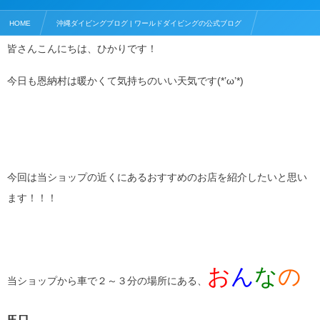
HOME
沖縄ダイビングブログ | ワールドダイビングの公式ブログ
皆さんこんにちは、ひかりです！
沖縄でおすすめの飲食店
オススメ！沖縄おんなの駅！
今日も恩納村は暖かくて気持ちのいい天気です(*’ω’*)
今回は当ショップの近くにあるおすすめのお店を紹介したいと思い
ます！！！
お
ん
な
の
当ショップから車で２～３分の場所にある、