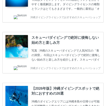
やすく徹底解説します。ダイビングライセンスの種類
とランクはとてもさまざまです。一般的に最初は「オ
ープンウォーター」のダイビングライセンスになりま
沖縄ダイビングライセンスでおすすめのスキューバショップ
す。 ダイビングのライセンスカードはダイビングの教
育機関もしくは指導団体が発行しています。教育機関
(指導団体)とは、営利もしくは非営利の団体や会社で
ダイバーの育成・指導や安全管理、環境保全などの活
動をしています。 ダイビングライセンスの種類はエン
スキューバダイビングで絶対に後悔しない
トリーレベルのライセンスからプロレベルのライセン
始め方と楽しみ方
スまでランク分けされています。各教育機関(指導団
体)によってライセンスカードの名称、トレーニング内
写真 : 沖縄のスキューバダイビングで人気NO1の「青
容に違いがありま...
の洞窟」 今回はスキューバダイビングで絶対に後悔し
ない始め方と楽しみ方を紹介します。スキューバダイ
ビングに興味があり、これから始めようとしている方
沖縄ダイビングライセンスでおすすめのスキューバショップ
やまだ始めて間もない初心者の方に必見の内容です。
スキューバダイビングの始め方と楽しみ方について学
ぶことは重要です。正しくない情報をもとに計画を立
ててしまうと、せっかく楽しみにしていたスキューバ
ダイビングが台無しになり後悔することになってしま
【2026年版】沖縄ダイビングスポットで絶
うかもしれません。 又、スキューバダイビングは事故
対におすすめの26選
のリスクがあるスポーツでもあります。もしかしたら
危険な思いをしてしまうかもしれません。 今回は現地
沖縄のダイビングエリアには沖縄本島や日帰りが可能
ダイビング...