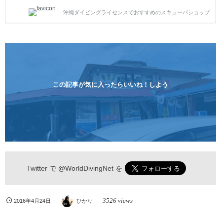
トスタイルです。泳ぎに自信がない方や不安な方もお
沖縄ダイビングライセンスでおすすめのスキューバショップ
1人様から気軽にご参加ください。 全てのコースで高
画質の記念撮影&水中撮影付きです。初心者の方やダ
イビングライセンスに興味のある方にもおすすめで
す。 沖縄本島周辺ビーチ・体験ダイビング 格安キャ
ンペーン！！￥16800 ￥11800(税込) 器材 / 送迎 / 保
険 / 全て込み ダイビングがはじめての方や初心者でも
気軽に体験できる半日のコース。沖縄本島のビーチか
らのんびりダイビングを楽しめます...
この記事が気に入ったらいいね！しよう
Twitter で
@WorldDivingNet
を
3526 views
2016年4月24日
ひかり