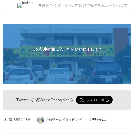
トスタイルです。泳ぎに自信がない方や不安な方もお
沖縄ダイビングライセンスでおすすめのスキューバショップ
1人様から気軽にご参加ください。 全てのコースで高
画質の記念撮影&水中撮影付きです。初心者の方やダ
イビングライセンスに興味のある方にもおすすめで
す。 沖縄本島周辺ビーチ・体験ダイビング 格安キャ
ンペーン！！￥16800 ￥11800(税込) 器材 / 送迎 / 保
険 / 全て込み ダイビングがはじめての方や初心者でも
気軽に体験できる半日のコース。沖縄本島のビーチか
らのんびりダイビングを楽しめます...
この記事が気に入ったらいいね！しよう
Twitter で
@WorldDivingNet
を
4199 views
2018年1月18日
(株)ワールドダイビング