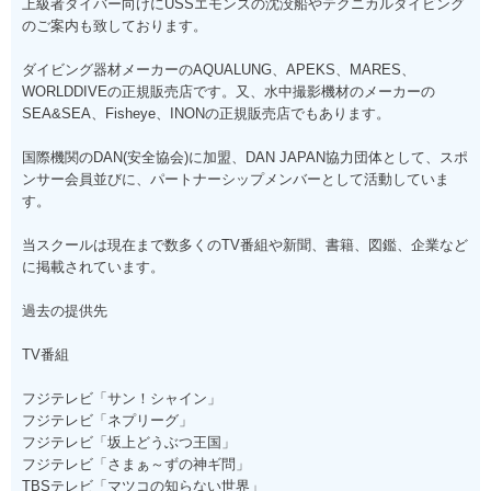
上級者ダイバー向けにUSSエモンズの沈没船やテクニカルダイビング
のご案内も致しております。
ダイビング器材メーカーのAQUALUNG、APEKS、MARES、
WORLDDIVEの正規販売店です。又、水中撮影機材のメーカーの
SEA&SEA、Fisheye、INONの正規販売店でもあります。
国際機関のDAN(安全協会)に加盟、DAN JAPAN協力団体として、スポ
ンサー会員並びに、パートナーシップメンバーとして活動していま
す。
当スクールは現在まで数多くのTV番組や新聞、書籍、図鑑、企業など
に掲載されています。
過去の提供先
TV番組
フジテレビ「サン！シャイン」
フジテレビ「ネプリーグ」
フジテレビ「坂上どうぶつ王国」
フジテレビ「さまぁ～ずの神ギ問」
TBSテレビ「マツコの知らない世界」