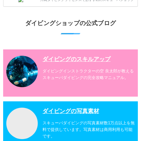
グスポットを紹介します。 当スクールは、沖縄本島で
は北谷町、嘉手納町、読谷村、恩納村、名護市、本部
町、国頭村などへご案内しています。近郊の離島では
水納島、瀬底島、伊江島、伊計島、古宇利島などへご
ダイビングショップの公式ブログ
案内しております。 ダイビングライセンスをお持ちの
ダイバー向けのファンダイビングでは100ヶ所以上の
ダイビングスポットへご案内しております。体験ダイ
ビングでも多数のおすすめのダイビングスポットへご
案内しています。 ...
ダイビングのスキルアップ
ダイビングインストラクターの空 良太郎が教える
スキューバダイビングの完全攻略マニュアル。
ダイビングの写真素材
スキューバダイビングの写真素材数1万点以上を無
料で提供しています。写真素材は商用利用も可能
です。