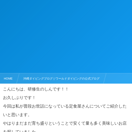
HOME
沖縄ダイビングブログ | ワールドダイビングの公式ブログ
こんにちは、研修生のしんです！！
沖縄でおすすめの飲食店
おすすめ定食屋『かね食堂』
お久しぶりです！
今回は私が普段お世話になっている定食屋さんについてご紹介した
いと思います。
やはりまだまだ育ち盛りということで安くて量も多く美味しいお店
を探していました。