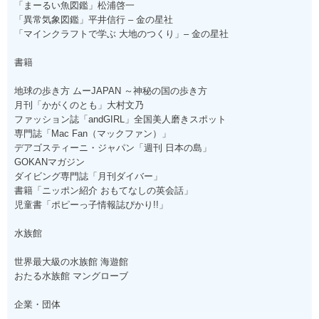
「まーるい魚図鑑」松浦啓一
「異常気象図鑑」平井信行 – 金の星社
「マインクラフトで学ぶ 大地のつくり」– 金の星社
書籍
地球の歩き方 ムーJAPAN ～神秘の国の歩き方
月刊「かがくのとも」大村文乃
ファッション誌「andGIRL」全国美人磨きスポット
専門誌「Mac Fan（マックファン）」
デアゴスティーニ・ジャパン「週刊 日本の島」
GOKANマガジン
ダイビング専門誌「月刊ダイバー」
書籍「ニッポン紹介 おもてなしの英会話」
児童書「ポピーっ子情報誌ぴかり!!」
水族館
世界最大級の水族館 海遊館
おたる水族館 マングローブ
企業・団体