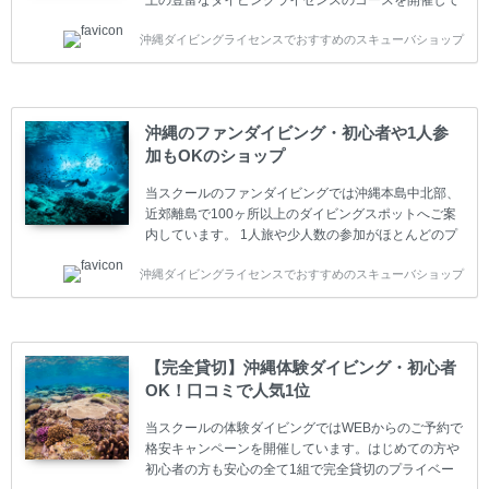
上の豊富なダイビングライセンスのコースを開催して
います。又、海外で人気のテクニカルダイビング
沖縄ダイビングライセンスでおすすめのスキューバショップ
(TEC)のコースもご用意しています。 当スクールを受
講するお客様は一人参加などの少人数のご参加が最も
多いです。一人参加や少人数がメインのプライベート
スクールです。各種ダイビングライセンス取得コース
は年間を通じてキャンペーンを行っています。 ベーシ
沖縄のファンダイビング・初心者や1人参
ックダイバー(Cカード) 1日間+eラーニング 最安値キ
加もOKのショップ
ャンペーン ￥22800(税込) ￥16800(税込) 器材 / 送
迎 / 保険 / 全て込み ダイビング...
当スクールのファンダイビングでは沖縄本島中北部、
近郊離島で100ヶ所以上のダイビングスポットへご案
内しています。 1人旅や少人数の参加がほとんどのプ
ライベートスクールです。又、初心者の方や久しぶり
沖縄ダイビングライセンスでおすすめのスキューバショップ
の方も安心して楽しめるようにリフレッシュダイビン
グコースもご用意しています。お1人様も初心者の方
も安心してご参加下さい。 当スクールでダイビングラ
イセンスを取得したお客様、ファンダイビングのリピ
ーター様はファンダイビングの全てのコース費が
【完全貸切】沖縄体験ダイビング・初心者
10%OFF、フル器材レンタルが50%OFFになります。
OK！口コミで人気1位
沖縄本島周辺ビーチ・ファンダイビング ￥13800(税
込)【 2ビーチ 】 ウエイト / タンク / 送迎...
当スクールの体験ダイビングではWEBからのご予約で
格安キャンペーンを開催しています。はじめての方や
初心者の方も安心の全て1組で完全貸切のプライベー