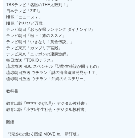
TBSテレビ「名医のTHE太鼓判！」
日本テレビ「ZIP!」
NHK「ニュース７」
NHK「釣りびと万歳」
テレビ朝日「おらが県ランキング ダイナンイ!?」
テレビ朝日「極上！旅のススメ」
テレビ朝日「いきなり！黄金伝説。」
テレビ東京「カンブリア宮殿」
テレビ東京「ニッポンの凄腕漁師」
毎日放送「TOKIOテラス」
琉球放送 RBC スペシャル「辺野古移設が問うもの」
琉球朝日放送 ウチラン「謎の海底遺跡発見か！？」
琉球朝日放送 ウチラン「沖縄のミステリー」
教科書
教育出版「中学社会(地理)・デジタル教科書」
教育出版「小学5年生社会・デジタル教科書」
図鑑
「講談社の動く図鑑 MOVE 魚 新訂版」