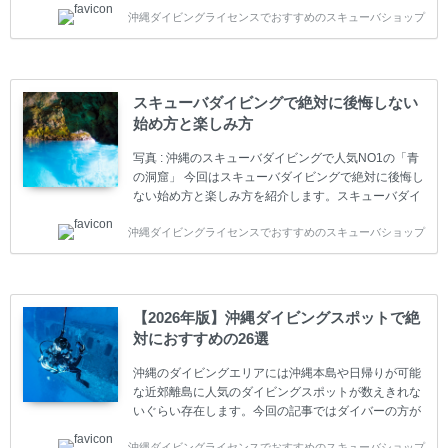
ープンウォーター」のダイビングライセンスになりま
沖縄ダイビングライセンスでおすすめのスキューバショップ
す。 ダイビングのライセンスカードはダイビングの教
育機関もしくは指導団体が発行しています。教育機関
(指導団体)とは、営利もしくは非営利の団体や会社で
ダイバーの育成・指導や安全管理、環境保全などの活
動をしています。 ダイビングライセンスの種類はエン
スキューバダイビングで絶対に後悔しない
トリーレベルのライセンスからプロレベルのライセン
始め方と楽しみ方
スまでランク分けされています。各教育機関(指導団
体)によってライセンスカードの名称、トレーニング内
写真 : 沖縄のスキューバダイビングで人気NO1の「青
容に違いがありま...
の洞窟」 今回はスキューバダイビングで絶対に後悔し
ない始め方と楽しみ方を紹介します。スキューバダイ
ビングに興味があり、これから始めようとしている方
沖縄ダイビングライセンスでおすすめのスキューバショップ
やまだ始めて間もない初心者の方に必見の内容です。
スキューバダイビングの始め方と楽しみ方について学
ぶことは重要です。正しくない情報をもとに計画を立
ててしまうと、せっかく楽しみにしていたスキューバ
ダイビングが台無しになり後悔することになってしま
【2026年版】沖縄ダイビングスポットで絶
うかもしれません。 又、スキューバダイビングは事故
対におすすめの26選
のリスクがあるスポーツでもあります。もしかしたら
危険な思いをしてしまうかもしれません。 今回は現地
沖縄のダイビングエリアには沖縄本島や日帰りが可能
ダイビング...
な近郊離島に人気のダイビングスポットが数えきれな
いぐらい存在します。今回の記事ではダイバーの方が
沖縄でダイビングを楽しむときにおすすめのダイビン
沖縄ダイビングライセンスでおすすめのスキューバショップ