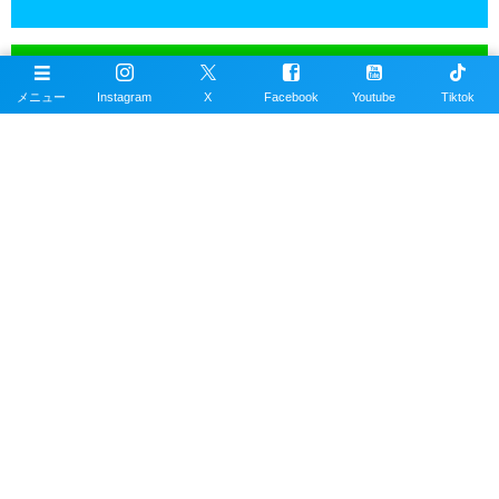
沖縄ダイビングの魚図鑑
メニュー
Instagram
X
Facebook
Youtube
Tiktok
沖縄のスキューバダイビングで見れる海水魚図
鑑。現在220種以上掲載。沖縄本島、近郊離島で
撮影。
沖縄ダイビングスポット
掲載エリアは沖縄本島全域、近郊離島を含むおす
すめの約100ヶ所以上のダイビングポイント。
公式SNSアカウント