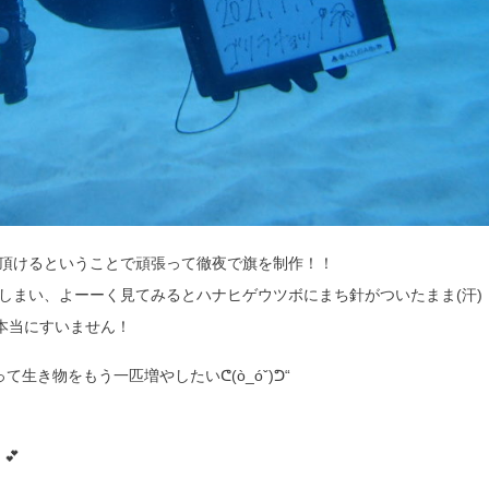
頂けるということで頑張って徹夜で旗を制作！！
しまい、よーーく見てみるとハナヒゲウツボにまち針がついたまま(汗)
本当にすいません！
生き物をもう一匹増やしたいᕦ(ò_óˇ)ᕤ“
💕