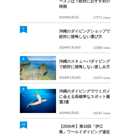
ーズンは？絶対におすすめの
時期
2026年2月2日
17571 views
7
沖縄のダイビングショップで
絶対に後悔しない選び方
2026年7月26日
13580 views
8
沖縄のスキューバダイビング
で絶対に後悔しない楽しみ方
2026年7月16日
13233 views
9
沖縄のダイビングでウミガメ
に会える高確率なスポット厳
選3選
2026年2月5日
10242 views
10
【2026年】第18回「伊江
島」ワールドダイビング遠征