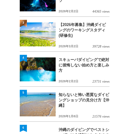
ツ
2026年2月2日
44365 views
3
【2026年募集】沖縄ダイビ
ングのワーキングスタディ
(研修生)
2026年3月2日
39728 views
4
スキューバダイビングで絶対
に後悔しない始め方と楽しみ
方
2026年2月2日
23731 views
5
知らないと怖い悪質なダイビ
ングショップの見分け方【沖
縄】
2026年1月6日
21576 views
6
沖縄のダイビングでベストシ