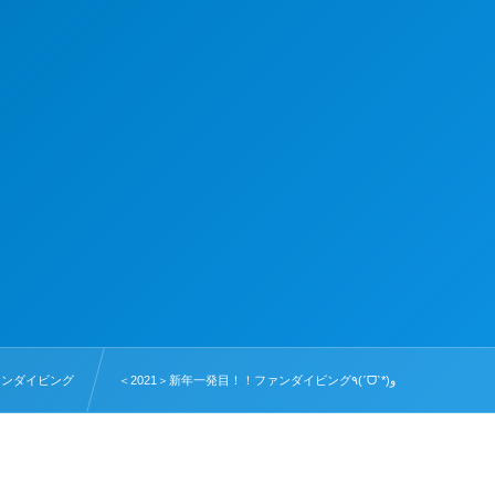
ァンダイビング
＜2021＞新年一発目！！ファンダイビング٩(ˊᗜˋ*)و