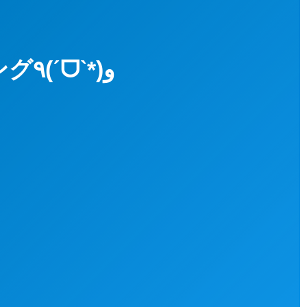
＜2021＞新年一発目！！ファンダイビング٩(ˊᗜˋ*)و