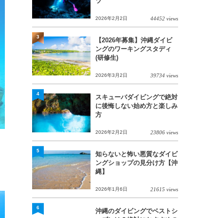
ツ
2026年2月2日
44452 views
3
【2026年募集】沖縄ダイビ
ングのワーキングスタディ
(研修生)
2026年3月2日
39734 views
4
スキューバダイビングで絶対
に後悔しない始め方と楽しみ
方
2026年2月2日
23806 views
5
知らないと怖い悪質なダイビ
ングショップの見分け方【沖
縄】
2026年1月6日
21615 views
6
沖縄のダイビングでベストシ