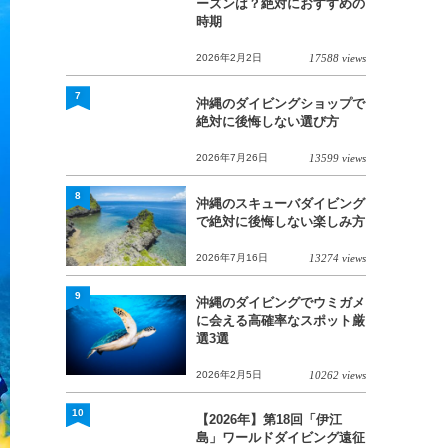
ーズンは？絶対におすすめの
時期
2026年2月2日
17588 views
7
沖縄のダイビングショップで
絶対に後悔しない選び方
2026年7月26日
13599 views
8
沖縄のスキューバダイビング
で絶対に後悔しない楽しみ方
2026年7月16日
13274 views
9
沖縄のダイビングでウミガメ
に会える高確率なスポット厳
選3選
2026年2月5日
10262 views
10
【2026年】第18回「伊江
島」ワールドダイビング遠征