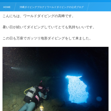
HOME
沖縄ダイビングブログ | ワールドダイビングの公式ブログ
こんにちは、ワールドダイビングの高蜂です。
ファンダイビング
夏の恩納村 万座でダイビング
暑い日が続いてダイビングしていてとても気持ちいいです。
この日も万座でガッツリ地形ダイビングをして来ました。