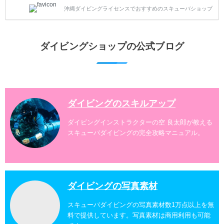
沖縄でダイビングを楽しむときにおすすめのダイビン
沖縄ダイビングライセンスでおすすめのスキューバショップ
グスポットを紹介します。 当スクールは、沖縄本島で
は北谷町、嘉手納町、読谷村、恩納村、名護市、本部
町、国頭村などへご案内しています。近郊の離島では
水納島、瀬底島、伊江島、伊計島、古宇利島などへご
ダイビングショップの公式ブログ
案内しております。 ダイビングライセンスをお持ちの
ダイバー向けのファンダイビングでは100ヶ所以上の
ダイビングスポットへご案内しております。体験ダイ
ビングでも多数のおすすめのダイビングスポットへご
案内しています。 ...
ダイビングのスキルアップ
ダイビングインストラクターの空 良太郎が教える
スキューバダイビングの完全攻略マニュアル。
ダイビングの写真素材
スキューバダイビングの写真素材数1万点以上を無
料で提供しています。写真素材は商用利用も可能