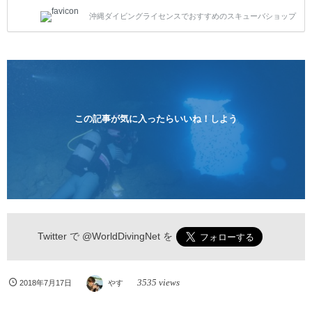
トスタイルです。泳ぎに自信がない方や不安な方もお
沖縄ダイビングライセンスでおすすめのスキューバショップ
1人様から気軽にご参加ください。 全てのコースで高
画質の記念撮影&水中撮影付きです。初心者の方やダ
イビングライセンスに興味のある方にもおすすめで
す。 沖縄本島周辺ビーチ・体験ダイビング 格安キャ
ンペーン！！￥16800 ￥11800(税込) 器材 / 送迎 / 保
険 / 全て込み ダイビングがはじめての方や初心者でも
気軽に体験できる半日のコース。沖縄本島のビーチか
らのんびりダイビングを楽しめます...
この記事が気に入ったらいいね！しよう
Twitter で
@WorldDivingNet
を
3535 views
2018年7月17日
やす