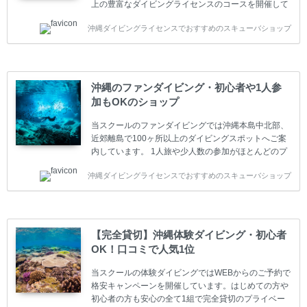
上の豊富なダイビングライセンスのコースを開催して
います。又、海外で人気のテクニカルダイビング
沖縄ダイビングライセンスでおすすめのスキューバショップ
(TEC)のコースもご用意しています。 当スクールを受
講するお客様は一人参加などの少人数のご参加が最も
多いです。一人参加や少人数がメインのプライベート
スクールです。各種ダイビングライセンス取得コース
は年間を通じてキャンペーンを行っています。 ベーシ
沖縄のファンダイビング・初心者や1人参
ックダイバー(Cカード) 1日間+eラーニング 最安値キ
加もOKのショップ
ャンペーン ￥22800(税込) ￥16800(税込) 器材 / 送
迎 / 保険 / 全て込み ダイビング...
当スクールのファンダイビングでは沖縄本島中北部、
近郊離島で100ヶ所以上のダイビングスポットへご案
内しています。 1人旅や少人数の参加がほとんどのプ
ライベートスクールです。又、初心者の方や久しぶり
沖縄ダイビングライセンスでおすすめのスキューバショップ
の方も安心して楽しめるようにリフレッシュダイビン
グコースもご用意しています。お1人様も初心者の方
も安心してご参加下さい。 当スクールでダイビングラ
イセンスを取得したお客様、ファンダイビングのリピ
ーター様はファンダイビングの全てのコース費が
【完全貸切】沖縄体験ダイビング・初心者
10%OFF、フル器材レンタルが50%OFFになります。
OK！口コミで人気1位
沖縄本島周辺ビーチ・ファンダイビング ￥13800(税
込)【 2ビーチ 】 ウエイト / タンク / 送迎...
当スクールの体験ダイビングではWEBからのご予約で
格安キャンペーンを開催しています。はじめての方や
初心者の方も安心の全て1組で完全貸切のプライベー