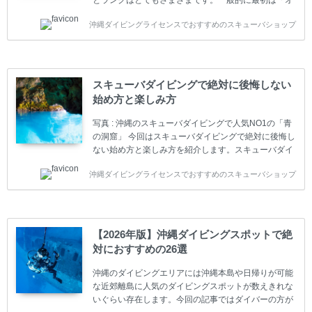
ープンウォーター」のダイビングライセンスになりま
沖縄ダイビングライセンスでおすすめのスキューバショップ
す。 ダイビングのライセンスカードはダイビングの教
育機関もしくは指導団体が発行しています。教育機関
(指導団体)とは、営利もしくは非営利の団体や会社で
ダイバーの育成・指導や安全管理、環境保全などの活
動をしています。 ダイビングライセンスの種類はエン
スキューバダイビングで絶対に後悔しない
トリーレベルのライセンスからプロレベルのライセン
始め方と楽しみ方
スまでランク分けされています。各教育機関(指導団
体)によってライセンスカードの名称、トレーニング内
写真 : 沖縄のスキューバダイビングで人気NO1の「青
容に違いがありま...
の洞窟」 今回はスキューバダイビングで絶対に後悔し
ない始め方と楽しみ方を紹介します。スキューバダイ
ビングに興味があり、これから始めようとしている方
沖縄ダイビングライセンスでおすすめのスキューバショップ
やまだ始めて間もない初心者の方に必見の内容です。
スキューバダイビングの始め方と楽しみ方について学
ぶことは重要です。正しくない情報をもとに計画を立
ててしまうと、せっかく楽しみにしていたスキューバ
ダイビングが台無しになり後悔することになってしま
【2026年版】沖縄ダイビングスポットで絶
うかもしれません。 又、スキューバダイビングは事故
対におすすめの26選
のリスクがあるスポーツでもあります。もしかしたら
危険な思いをしてしまうかもしれません。 今回は現地
沖縄のダイビングエリアには沖縄本島や日帰りが可能
ダイビング...
な近郊離島に人気のダイビングスポットが数えきれな
いぐらい存在します。今回の記事ではダイバーの方が