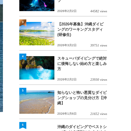
ツ
2026年2月2日
44582 views
3
【2026年募集】沖縄ダイビ
ングのワーキングスタディ
(研修生)
2026年3月2日
39751 views
4
スキューバダイビングで絶対
に後悔しない始め方と楽しみ
方
2026年2月2日
23930 views
5
知らないと怖い悪質なダイビ
ングショップの見分け方【沖
縄】
2026年1月6日
21652 views
6
沖縄のダイビングでベストシ