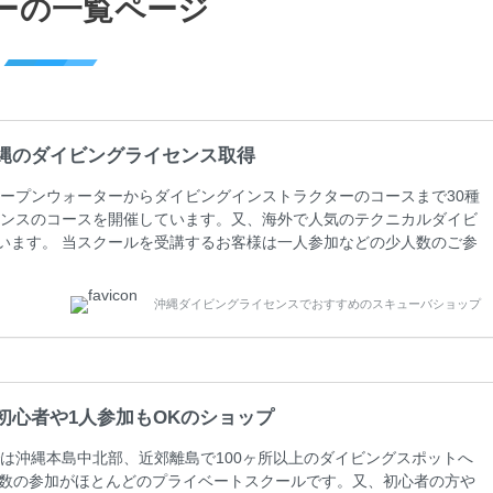
ーの一覧ページ
縄のダイビングライセンス取得
ープンウォーターからダイビングインストラクターのコースまで30種
ンスのコースを開催しています。又、海外で人気のテクニカルダイビ
しています。 当スクールを受講するお客様は一人参加などの少人数のご参
人数がメインのプライベートスクールです。各種ダイビングライセン
ペーンを行っています。 ベーシックダイバー(Cカード) 1日間+eラ
沖縄ダイビングライセンスでおすすめのスキューバショップ
0(税込) ￥16800(税込) 器材 / 送迎 / 保険 / 全て込み ダイビン
初心者や1人参加もOKのショップ
は沖縄本島中北部、近郊離島で100ヶ所以上のダイビングスポットへ
人数の参加がほとんどのプライベートスクールです。又、初心者の方や