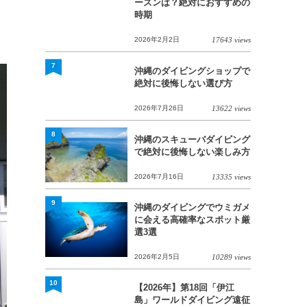
ーズンは？絶対におすすめの
時期
2026年2月2日
17643 views
7
沖縄のダイビングショップで
絶対に後悔しない選び方
2026年7月26日
13622 views
8
沖縄のスキューバダイビング
で絶対に後悔しない楽しみ方
2026年7月16日
13335 views
9
沖縄のダイビングでウミガメ
に会える高確率なスポット厳
選3選
2026年2月5日
10289 views
10
【2026年】第18回「伊江
島」ワールドダイビング遠征