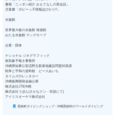
書籍「ニッポン紹介 おもてなしの英会話」
児童書「ポピーっ子情報誌ぴかり!!」
水族館
世界最大級の水族館 海遊館
おたる水族館 マングローブ
企業・団体
ナショナル ジオグラフィック
南気象予報士事務所
沖縄県知事公室辺野古新基地建設問題対策課
戦争と平和の資料館 ピースあいち
タイムズのレンタカー
沖縄振興開発金融公庫
株式会社JTB沖縄
株式会社うぼん(さかなクン・対談にて)
アイリスオーヤマ株式会社
恩納村ダイビングショップ - 沖縄恩納村のワールドダイビング