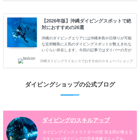
スキューバダイビングの始め方と楽しみ方について学
ぶことは重要です。正しくない情報をもとに計画を立
ててしまうと、せっかく楽しみにしていたスキューバ
ダイビングが台無しになり後悔することになってしま
【2026年版】沖縄ダイビングスポットで絶
うかもしれません。 又、スキューバダイビングは事故
対におすすめの26選
のリスクがあるスポーツでもあります。もしかしたら
危険な思いをしてしまうかもしれません。 今回は現地
沖縄のダイビングエリアには沖縄本島や日帰りが可能
ダイビング...
な近郊離島に人気のダイビングスポットが数えきれな
いぐらい存在します。今回の記事ではダイバーの方が
沖縄でダイビングを楽しむときにおすすめのダイビン
沖縄ダイビングライセンスでおすすめのスキューバショップ
グスポットを紹介します。 当スクールは、沖縄本島で
は北谷町、嘉手納町、読谷村、恩納村、名護市、本部
町、国頭村などへご案内しています。近郊の離島では
水納島、瀬底島、伊江島、伊計島、古宇利島などへご
ダイビングショップの公式ブログ
案内しております。 ダイビングライセンスをお持ちの
ダイバー向けのファンダイビングでは100ヶ所以上の
ダイビングスポットへご案内しております。体験ダイ
ビングでも多数のおすすめのダイビングスポットへご
案内しています。 ...
ダイビングのスキルアップ
ダイビングインストラクターの空 良太郎が教える
スキューバダイビングの完全攻略マニュアル。