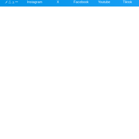
メニュー
Instagram
X
Facebook
Youtube
Tiktok
掲載エリアは沖縄本島全域、近郊離島を含むおす
すめの約100ヶ所以上のダイビングポイント。
公式SNSアカウント
目次・サイトマップ
記事の掲載依頼について