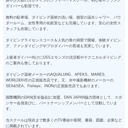
旅や少人数の方がメインのプライベートスクール。初心者やブランク
ダイバーも歓迎です。
無料の駐車場、ダイビング器材の洗い場、個室の温水シャワー、パウ
ダールーム、女性専用の化粧室なども完備しています。安心の女性ス
タッフも在籍しています。
ダイビングライセンスコースを人気の青の洞窟で開催。体験ダイビン
グ、ファンダイビングやプロダイバーの育成も充実しています。
上級者ダイバー向けにUSSエモンズの沈没船やテクニカルダイビング
のご案内も致しております。
ダイビング器材メーカーのAQUALUNG、APEKS、MARES、
WORLDDIVEの正規販売店です。又、水中撮影機材のメーカーの
SEA&SEA、Fisheye、INONの正規販売店でもあります。
国際機関のDAN(安全協会)に加盟、DAN JAPAN協力団体として、スポ
ンサー会員並びに、パートナーシップメンバーとして活動していま
す。
当スクールは現在まで数多くのTV番組や新聞、書籍、図鑑、企業など
に掲載されています。