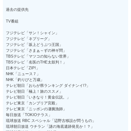
過去の提供先
TV番組
フジテレビ「サン！シャイン」
フジテレビ「ネプリーグ」
フジテレビ「坂上どうぶつ王国」
フジテレビ「さまぁ～ずの神ギ問」
TBSテレビ「マツコの知らない世界」
TBSテレビ「名医のTHE太鼓判！」
日本テレビ「ZIP!」
NHK「ニュース７」
NHK「釣りびと万歳」
テレビ朝日「おらが県ランキング ダイナンイ!?」
テレビ朝日「極上！旅のススメ」
テレビ朝日「いきなり！黄金伝説。」
テレビ東京「カンブリア宮殿」
テレビ東京「ニッポンの凄腕漁師」
毎日放送「TOKIOテラス」
琉球放送 RBC スペシャル「辺野古移設が問うもの」
琉球朝日放送 ウチラン「謎の海底遺跡発見か！？」