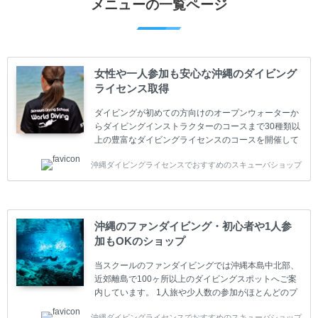
メニューの一覧ページ
女性や一人参加も安心な沖縄のダイビング
ライセンス取得
ダイビングが初めての方向けのオープンウォーターか
らダイビングインストラクターのコースまで30種類以
上の豊富なダイビングライセンスのコースを開催して
います。又、海外で人気のテクニカルダイビング
沖縄ダイビングライセンスでおすすめのスキューバショップ
(TEC)のコースもご用意しています。 当スクールを受
講するお客様は一人参加などの少人数のご参加が最も
多いです。一人参加や少人数がメインのプライベート
スクールです。各種ダイビングライセンス取得コース
は年間を通じてキャンペーンを行っています。 ベーシ
沖縄のファンダイビング・初心者や1人参
ックダイバー(Cカード) 1日間+eラーニング 最安値キ
加もOKのショップ
ャンペーン ￥22800(税込) ￥16800(税込) 器材 / 送
迎 / 保険 / 全て込み ダイビング...
当スクールのファンダイビングでは沖縄本島中北部、
近郊離島で100ヶ所以上のダイビングスポットへご案
内しています。 1人旅や少人数の参加がほとんどのプ
ライベートスクールです。又、初心者の方や久しぶり
沖縄ダイビングライセンスでおすすめのスキューバショップ