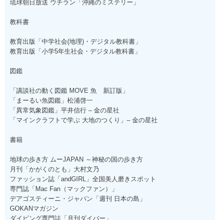
琉球朝日放送 ウチラン「沖縄のミステリー」
教科書
教育出版「中学社会(地理)・デジタル教科書」
教育出版「小学5年生社会・デジタル教科書」
図鑑
「講談社の動く図鑑 MOVE 魚 新訂版」
「まーるい魚図鑑」松浦啓一
「異常気象図鑑」平井信行 – 金の星社
「マインクラフトで学ぶ 大地のつくり」– 金の星社
書籍
地球の歩き方 ムーJAPAN ～神秘の国の歩き方
月刊「かがくのとも」大村文乃
ファッション誌「andGIRL」全国美人磨きスポット
専門誌「Mac Fan（マックファン）」
デアゴスティーニ・ジャパン「週刊 日本の島」
GOKANマガジン
ダイビング専門誌「月刊ダイバー」