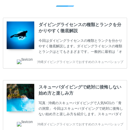
ダイビングライセンスの種類とランクを分
かりやすく徹底解説
今回はダイビングライセンスの種類とランクを分かり
やすく徹底解説します。ダイビングライセンスの種類
とランクはとてもさまざまです。一般的に最初は「オ
ープンウォーター」のダイビングライセンスになりま
沖縄ダイビングライセンスでおすすめのスキューバショップ
す。 ダイビングのライセンスカードはダイビングの教
育機関もしくは指導団体が発行しています。教育機関
(指導団体)とは、営利もしくは非営利の団体や会社で
ダイバーの育成・指導や安全管理、環境保全などの活
動をしています。 ダイビングライセンスの種類はエン
スキューバダイビングで絶対に後悔しない
トリーレベルのライセンスからプロレベルのライセン
始め方と楽しみ方
スまでランク分けされています。各教育機関(指導団
体)によってライセンスカードの名称、トレーニング内
写真 : 沖縄のスキューバダイビングで人気NO1の「青
容に違いがありま...
の洞窟」 今回はスキューバダイビングで絶対に後悔し
ない始め方と楽しみ方を紹介します。スキューバダイ
ビングに興味があり、これから始めようとしている方
沖縄ダイビングライセンスでおすすめのスキューバショップ
やまだ始めて間もない初心者の方に必見の内容です。