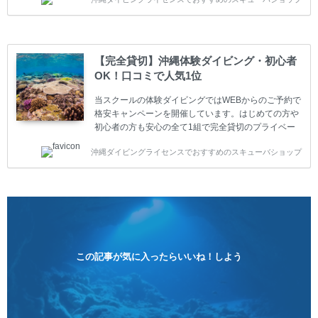
の方も安心して楽しめるようにリフレッシュダイビン
グコースもご用意しています。お1人様も初心者の方
も安心してご参加下さい。 当スクールでダイビングラ
イセンスを取得したお客様、ファンダイビングのリピ
ーター様はファンダイビングの全てのコース費が
【完全貸切】沖縄体験ダイビング・初心者
10%OFF、フル器材レンタルが50%OFFになります。
OK！口コミで人気1位
沖縄本島周辺ビーチ・ファンダイビング ￥13800(税
込)【 2ビーチ 】 ウエイト / タンク / 送迎...
当スクールの体験ダイビングではWEBからのご予約で
格安キャンペーンを開催しています。はじめての方や
初心者の方も安心の全て1組で完全貸切のプライベー
トスタイルです。泳ぎに自信がない方や不安な方もお
沖縄ダイビングライセンスでおすすめのスキューバショップ
1人様から気軽にご参加ください。 全てのコースで高
画質の記念撮影&水中撮影付きです。初心者の方やダ
イビングライセンスに興味のある方にもおすすめで
す。 沖縄本島周辺ビーチ・体験ダイビング 格安キャ
ンペーン！！￥16800 ￥11800(税込) 器材 / 送迎 / 保
険 / 全て込み ダイビングがはじめての方や初心者でも
気軽に体験できる半日のコース。沖縄本島のビーチか
らのんびりダイビングを楽しめます...
この記事が気に入ったらいいね！しよう