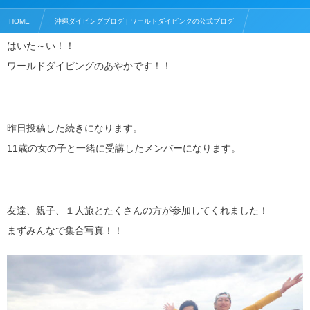
HOME
沖縄ダイビングブログ | ワールドダイビングの公式ブログ
はいた～い！！
ダイビングライセンス
老若男女！みんなが楽しめるライセンス講習！
ワールドダイビングのあやかです！！
昨日投稿した続きになります。
11歳の女の子と一緒に受講したメンバーになります。
友達、親子、１人旅とたくさんの方が参加してくれました！
まずみんなで集合写真！！