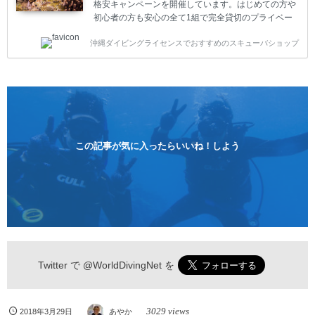
格安キャンペーンを開催しています。はじめての方や
初心者の方も安心の全て1組で完全貸切のプライベー
トスタイルです。泳ぎに自信がない方や不安な方もお
沖縄ダイビングライセンスでおすすめのスキューバショップ
1人様から気軽にご参加ください。 全てのコースで高
画質の記念撮影&水中撮影付きです。初心者の方やダ
イビングライセンスに興味のある方にもおすすめで
す。 沖縄本島周辺ビーチ・体験ダイビング 格安キャ
ンペーン！！￥16800 ￥11800(税込) 器材 / 送迎 / 保
険 / 全て込み ダイビングがはじめての方や初心者でも
気軽に体験できる半日のコース。沖縄本島のビーチか
らのんびりダイビングを楽しめます...
この記事が気に入ったらいいね！しよう
Twitter で
@WorldDivingNet
を
3029 views
2018年3月29日
あやか