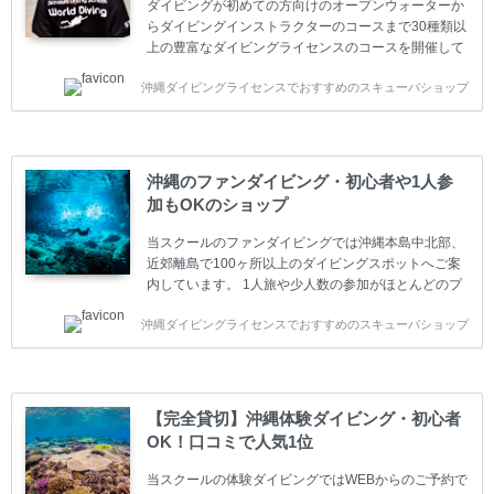
ダイビングが初めての方向けのオープンウォーターか
らダイビングインストラクターのコースまで30種類以
上の豊富なダイビングライセンスのコースを開催して
います。又、海外で人気のテクニカルダイビング
沖縄ダイビングライセンスでおすすめのスキューバショップ
(TEC)のコースもご用意しています。 当スクールを受
講するお客様は一人参加などの少人数のご参加が最も
多いです。一人参加や少人数がメインのプライベート
スクールです。各種ダイビングライセンス取得コース
は年間を通じてキャンペーンを行っています。 ベーシ
沖縄のファンダイビング・初心者や1人参
ックダイバー(Cカード) 1日間+eラーニング 最安値キ
加もOKのショップ
ャンペーン ￥22800(税込) ￥16800(税込) 器材 / 送
迎 / 保険 / 全て込み ダイビング...
当スクールのファンダイビングでは沖縄本島中北部、
近郊離島で100ヶ所以上のダイビングスポットへご案
内しています。 1人旅や少人数の参加がほとんどのプ
ライベートスクールです。又、初心者の方や久しぶり
沖縄ダイビングライセンスでおすすめのスキューバショップ
の方も安心して楽しめるようにリフレッシュダイビン
グコースもご用意しています。お1人様も初心者の方
も安心してご参加下さい。 当スクールでダイビングラ
イセンスを取得したお客様、ファンダイビングのリピ
ーター様はファンダイビングの全てのコース費が
【完全貸切】沖縄体験ダイビング・初心者
10%OFF、フル器材レンタルが50%OFFになります。
OK！口コミで人気1位
沖縄本島周辺ビーチ・ファンダイビング ￥13800(税
込)【 2ビーチ 】 ウエイト / タンク / 送迎...
当スクールの体験ダイビングではWEBからのご予約で