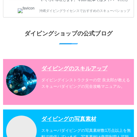
沖縄でダイビングを楽しむときにおすすめのダイビン
沖縄ダイビングライセンスでおすすめのスキューバショップ
グスポットを紹介します。 当スクールは、沖縄本島で
は北谷町、嘉手納町、読谷村、恩納村、名護市、本部
町、国頭村などへご案内しています。近郊の離島では
水納島、瀬底島、伊江島、伊計島、古宇利島などへご
ダイビングショップの公式ブログ
案内しております。 ダイビングライセンスをお持ちの
ダイバー向けのファンダイビングでは100ヶ所以上の
ダイビングスポットへご案内しております。体験ダイ
ビングでも多数のおすすめのダイビングスポットへご
案内しています。 ...
ダイビングのスキルアップ
ダイビングインストラクターの空 良太郎が教える
スキューバダイビングの完全攻略マニュアル。
ダイビングの写真素材
スキューバダイビングの写真素材数1万点以上を無
料で提供しています。写真素材は商用利用も可能