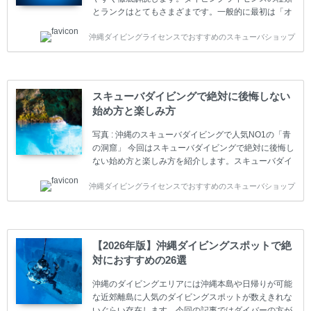
とランクはとてもさまざまです。一般的に最初は「オ
ープンウォーター」のダイビングライセンスになりま
沖縄ダイビングライセンスでおすすめのスキューバショップ
す。 ダイビングのライセンスカードはダイビングの教
育機関もしくは指導団体が発行しています。教育機関
(指導団体)とは、営利もしくは非営利の団体や会社で
ダイバーの育成・指導や安全管理、環境保全などの活
動をしています。 ダイビングライセンスの種類はエン
スキューバダイビングで絶対に後悔しない
トリーレベルのライセンスからプロレベルのライセン
始め方と楽しみ方
スまでランク分けされています。各教育機関(指導団
体)によってライセンスカードの名称、トレーニング内
写真 : 沖縄のスキューバダイビングで人気NO1の「青
容に違いがありま...
の洞窟」 今回はスキューバダイビングで絶対に後悔し
ない始め方と楽しみ方を紹介します。スキューバダイ
ビングに興味があり、これから始めようとしている方
沖縄ダイビングライセンスでおすすめのスキューバショップ
やまだ始めて間もない初心者の方に必見の内容です。
スキューバダイビングの始め方と楽しみ方について学
ぶことは重要です。正しくない情報をもとに計画を立
ててしまうと、せっかく楽しみにしていたスキューバ
ダイビングが台無しになり後悔することになってしま
【2026年版】沖縄ダイビングスポットで絶
うかもしれません。 又、スキューバダイビングは事故
対におすすめの26選
のリスクがあるスポーツでもあります。もしかしたら
危険な思いをしてしまうかもしれません。 今回は現地
沖縄のダイビングエリアには沖縄本島や日帰りが可能
ダイビング...
な近郊離島に人気のダイビングスポットが数えきれな
いぐらい存在します。今回の記事ではダイバーの方が