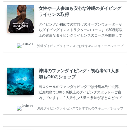
女性や一人参加も安心な沖縄のダイビング
ライセンス取得
ダイビングが初めての方向けのオープンウォーターか
らダイビングインストラクターのコースまで30種類以
上の豊富なダイビングライセンスのコースを開催して
います。又、海外で人気のテクニカルダイビング
沖縄ダイビングライセンスでおすすめのスキューバショップ
(TEC)のコースもご用意しています。 当スクールを受
講するお客様は一人参加などの少人数のご参加が最も
多いです。一人参加や少人数がメインのプライベート
スクールです。各種ダイビングライセンス取得コース
は年間を通じてキャンペーンを行っています。 ベーシ
沖縄のファンダイビング・初心者や1人参
ックダイバー(Cカード) 1日間+eラーニング 最安値キ
加もOKのショップ
ャンペーン ￥22800(税込) ￥16800(税込) 器材 / 送
迎 / 保険 / 全て込み ダイビング...
当スクールのファンダイビングでは沖縄本島中北部、
近郊離島で100ヶ所以上のダイビングスポットへご案
内しています。 1人旅や少人数の参加がほとんどのプ
ライベートスクールです。又、初心者の方や久しぶり
沖縄ダイビングライセンスでおすすめのスキューバショップ
の方も安心して楽しめるようにリフレッシュダイビン
グコースもご用意しています。お1人様も初心者の方
も安心してご参加下さい。 当スクールでダイビングラ
イセンスを取得したお客様、ファンダイビングのリピ