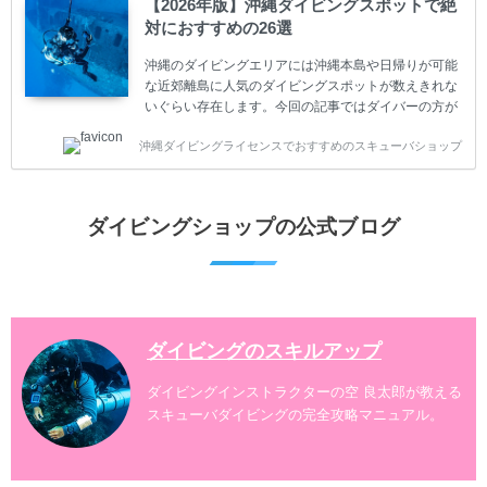
【2026年版】沖縄ダイビングスポットで絶
うかもしれません。 又、スキューバダイビングは事故
対におすすめの26選
のリスクがあるスポーツでもあります。もしかしたら
危険な思いをしてしまうかもしれません。 今回は現地
沖縄のダイビングエリアには沖縄本島や日帰りが可能
ダイビング...
な近郊離島に人気のダイビングスポットが数えきれな
いぐらい存在します。今回の記事ではダイバーの方が
沖縄でダイビングを楽しむときにおすすめのダイビン
沖縄ダイビングライセンスでおすすめのスキューバショップ
グスポットを紹介します。 当スクールは、沖縄本島で
は北谷町、嘉手納町、読谷村、恩納村、名護市、本部
町、国頭村などへご案内しています。近郊の離島では
水納島、瀬底島、伊江島、伊計島、古宇利島などへご
ダイビングショップの公式ブログ
案内しております。 ダイビングライセンスをお持ちの
ダイバー向けのファンダイビングでは100ヶ所以上の
ダイビングスポットへご案内しております。体験ダイ
ビングでも多数のおすすめのダイビングスポットへご
案内しています。 ...
ダイビングのスキルアップ
ダイビングインストラクターの空 良太郎が教える
スキューバダイビングの完全攻略マニュアル。