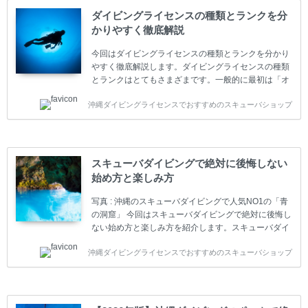
ダイビングライセンスの種類とランクを分
かりやすく徹底解説
今回はダイビングライセンスの種類とランクを分かり
やすく徹底解説します。ダイビングライセンスの種類
とランクはとてもさまざまです。一般的に最初は「オ
ープンウォーター」のダイビングライセンスになりま
沖縄ダイビングライセンスでおすすめのスキューバショップ
す。 ダイビングのライセンスカードはダイビングの教
育機関もしくは指導団体が発行しています。教育機関
(指導団体)とは、営利もしくは非営利の団体や会社で
ダイバーの育成・指導や安全管理、環境保全などの活
動をしています。 ダイビングライセンスの種類はエン
スキューバダイビングで絶対に後悔しない
トリーレベルのライセンスからプロレベルのライセン
始め方と楽しみ方
スまでランク分けされています。各教育機関(指導団
体)によってライセンスカードの名称、トレーニング内
写真 : 沖縄のスキューバダイビングで人気NO1の「青
容に違いがありま...
の洞窟」 今回はスキューバダイビングで絶対に後悔し
ない始め方と楽しみ方を紹介します。スキューバダイ
ビングに興味があり、これから始めようとしている方
沖縄ダイビングライセンスでおすすめのスキューバショップ
やまだ始めて間もない初心者の方に必見の内容です。
スキューバダイビングの始め方と楽しみ方について学
ぶことは重要です。正しくない情報をもとに計画を立
ててしまうと、せっかく楽しみにしていたスキューバ
ダイビングが台無しになり後悔することになってしま