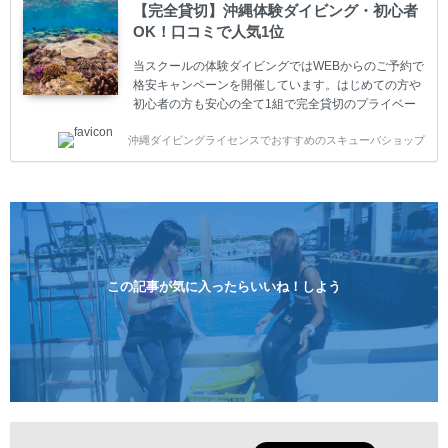
ーター様はファンダイビングの全てのコース費が
【完全貸切】沖縄体験ダイビング・初心者
10%OFF、フル器材レンタルが50%OFFになります。
OK！口コミで人気1位
沖縄本島周辺ビーチ・ファンダイビング ￥13800(税
込)【 2ビーチ 】 ウエイト / タンク / 送迎...
当スクールの体験ダイビングではWEBからのご予約で
格安キャンペーンを開催しています。はじめての方や
初心者の方も安心の全て1組で完全貸切のプライベー
トスタイルです。泳ぎに自信がない方や不安な方もお
沖縄ダイビングライセンスでおすすめのスキューバショップ
1人様から気軽にご参加ください。 全てのコースで高
画質の記念撮影&水中撮影付きです。初心者の方やダ
イビングライセンスに興味のある方にもおすすめで
す。 沖縄本島周辺ビーチ・体験ダイビング 格安キャ
ンペーン！！￥16800 ￥11800(税込) 器材 / 送迎 / 保
険 / 全て込み ダイビングがはじめての方や初心者でも
気軽に体験できる半日のコース。沖縄本島のビーチか
らのんびりダイビングを楽しめます...
この記事が気に入ったらいいね！しよう