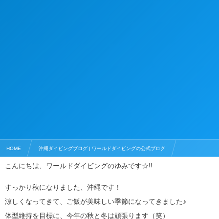
HOME
沖縄ダイビングブログ | ワールドダイビングの公式ブログ
こんにちは、ワールドダイビングのゆみです☆!!
ダイビングライセンス
真栄田岬でじっくりマンツーマン！オープンウォーター講習
すっかり秋になりました、沖縄です！
涼しくなってきて、ご飯が美味しい季節になってきました♪
体型維持を目標に、今年の秋と冬は頑張ります（笑）