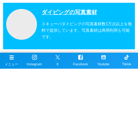
ダイビングの写真素材
スキューバダイビングの写真素材数1万点以上を無
料で提供しています。写真素材は商用利用も可能
です。
沖縄ダイビングの魚図鑑
メニュー
Instagram
X
Facebook
Youtube
Tiktok
沖縄のスキューバダイビングで見れる海水魚図
鑑。現在220種以上掲載。沖縄本島、近郊離島で
撮影。
沖縄ダイビングスポット
掲載エリアは沖縄本島全域、近郊離島を含むおす
すめの約100ヶ所以上のダイビングポイント。