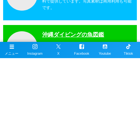
料で提供しています。写真素材は商用利用も可能
です。
沖縄ダイビングの魚図鑑
沖縄のスキューバダイビングで見れる海水魚図
鑑。現在220種以上掲載。沖縄本島、近郊離島で
メニュー
Instagram
X
Facebook
Youtube
Tiktok
撮影。
沖縄ダイビングスポット
掲載エリアは沖縄本島全域、近郊離島を含むおす
すめの約100ヶ所以上のダイビングポイント。