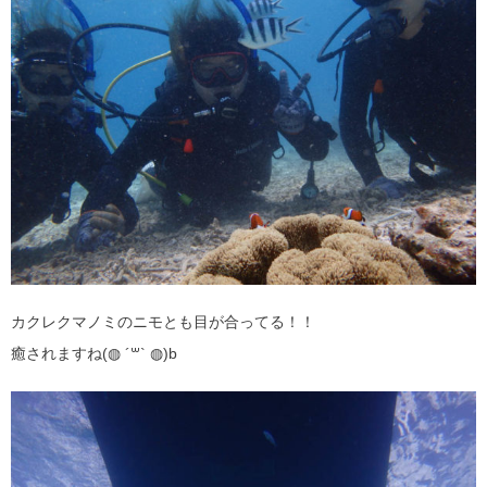
カクレクマノミのニモとも目が合ってる！！
癒されますね(◍ ´꒳` ◍)b