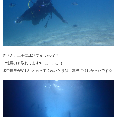
皆さん、上手に泳げてましたね*＊
中性浮力も取れてます٩( ´◡` )( ´◡` )۶
水中世界が楽しいと言ってくれたときは、本当に嬉しかったです☆!!