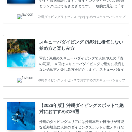
やすく徹底解説します。ダイビングライセンスの種類
とランクはとてもさまざまです。一般的に最初は「オ
ープンウォーター」のダイビングライセンスになりま
沖縄ダイビングライセンスでおすすめのスキューバショップ
す。 ダイビングのライセンスカードはダイビングの教
育機関もしくは指導団体が発行しています。教育機関
(指導団体)とは、営利もしくは非営利の団体や会社で
ダイバーの育成・指導や安全管理、環境保全などの活
動をしています。 ダイビングライセンスの種類はエン
スキューバダイビングで絶対に後悔しない
トリーレベルのライセンスからプロレベルのライセン
始め方と楽しみ方
スまでランク分けされています。各教育機関(指導団
体)によってライセンスカードの名称、トレーニング内
写真 : 沖縄のスキューバダイビングで人気NO1の「青
容に違いがありま...
の洞窟」 今回はスキューバダイビングで絶対に後悔し
ない始め方と楽しみ方を紹介します。スキューバダイ
ビングに興味があり、これから始めようとしている方
沖縄ダイビングライセンスでおすすめのスキューバショップ
やまだ始めて間もない初心者の方に必見の内容です。
スキューバダイビングの始め方と楽しみ方について学
ぶことは重要です。正しくない情報をもとに計画を立
ててしまうと、せっかく楽しみにしていたスキューバ
ダイビングが台無しになり後悔することになってしま
【2026年版】沖縄ダイビングスポットで絶
うかもしれません。 又、スキューバダイビングは事故
対におすすめの26選
のリスクがあるスポーツでもあります。もしかしたら
危険な思いをしてしまうかもしれません。 今回は現地
沖縄のダイビングエリアには沖縄本島や日帰りが可能
ダイビング...
な近郊離島に人気のダイビングスポットが数えきれな