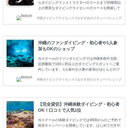
らダイビングインストラクターのコースまで30種類以
上の豊富なダイビングライセンスのコースを開催して
います。又、海外で人気のテクニカルダイビング
沖縄ダイビングライセンスでおすすめのスキューバショップ
(TEC)のコースもご用意しています。 当スクールを受
講するお客様は一人参加などの少人数のご参加が最も
多いです。一人参加や少人数がメインのプライベート
スクールです。各種ダイビングライセンス取得コース
は年間を通じてキャンペーンを行っています。 ベーシ
沖縄のファンダイビング・初心者や1人参
ックダイバー(Cカード) 1日間+eラーニング 最安値キ
加もOKのショップ
ャンペーン ￥22800(税込) ￥16800(税込) 器材 / 送
迎 / 保険 / 全て込み ダイビング...
当スクールのファンダイビングでは沖縄本島中北部、
近郊離島で100ヶ所以上のダイビングスポットへご案
内しています。 1人旅や少人数の参加がほとんどのプ
ライベートスクールです。又、初心者の方や久しぶり
沖縄ダイビングライセンスでおすすめのスキューバショップ
の方も安心して楽しめるようにリフレッシュダイビン
グコースもご用意しています。お1人様も初心者の方
も安心してご参加下さい。 当スクールでダイビングラ
イセンスを取得したお客様、ファンダイビングのリピ
ーター様はファンダイビングの全てのコース費が
【完全貸切】沖縄体験ダイビング・初心者
10%OFF、フル器材レンタルが50%OFFになります。
OK！口コミで人気1位
沖縄本島周辺ビーチ・ファンダイビング ￥13800(税
込)【 2ビーチ 】 ウエイト / タンク / 送迎...
当スクールの体験ダイビングではWEBからのご予約で
格安キャンペーンを開催しています。はじめての方や