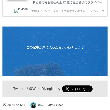
初心者の方も安心の全て1組で完全貸切のプライベー
トスタイルです。泳ぎに自信がない方や不安な方もお
沖縄ダイビングライセンスでおすすめのスキューバショップ
1人様から気軽にご参加ください。 全てのコースで高
画質の記念撮影&水中撮影付きです。初心者の方やダ
イビングライセンスに興味のある方にもおすすめで
す。 沖縄本島周辺ビーチ・体験ダイビング 格安キャ
ンペーン！！￥16800 ￥11800(税込) 器材 / 送迎 / 保
険 / 全て込み ダイビングがはじめての方や初心者でも
気軽に体験できる半日のコース。沖縄本島のビーチか
らのんびりダイビングを楽しめます...
この記事が気に入ったらいいね！しよう
Twitter で
@WorldDivingNet
を
3048 views
2017年7月12日
ゆみ