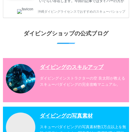
いぐらい存在します。今回の記事ではダイバーの方が
沖縄でダイビングを楽しむときにおすすめのダイビン
沖縄ダイビングライセンスでおすすめのスキューバショップ
グスポットを紹介します。 当スクールは、沖縄本島で
は北谷町、嘉手納町、読谷村、恩納村、名護市、本部
町、国頭村などへご案内しています。近郊の離島では
水納島、瀬底島、伊江島、伊計島、古宇利島などへご
ダイビングショップの公式ブログ
案内しております。 ダイビングライセンスをお持ちの
ダイバー向けのファンダイビングでは100ヶ所以上の
ダイビングスポットへご案内しております。体験ダイ
ビングでも多数のおすすめのダイビングスポットへご
案内しています。 ...
ダイビングのスキルアップ
ダイビングインストラクターの空 良太郎が教える
スキューバダイビングの完全攻略マニュアル。
ダイビングの写真素材
スキューバダイビングの写真素材数1万点以上を無