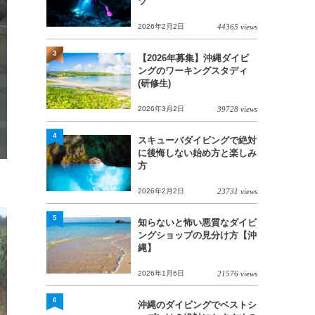
ツ
2026年2月2日
44365 views
3
【2026年募集】沖縄ダイビ
ングのワーキングスタディ
(研修生)
2026年3月2日
39728 views
4
スキューバダイビングで絶対
に後悔しない始め方と楽しみ
方
2026年2月2日
23731 views
5
知らないと怖い悪質なダイビ
ングショップの見分け方【沖
縄】
2026年1月6日
21576 views
6
沖縄のダイビングでベストシ