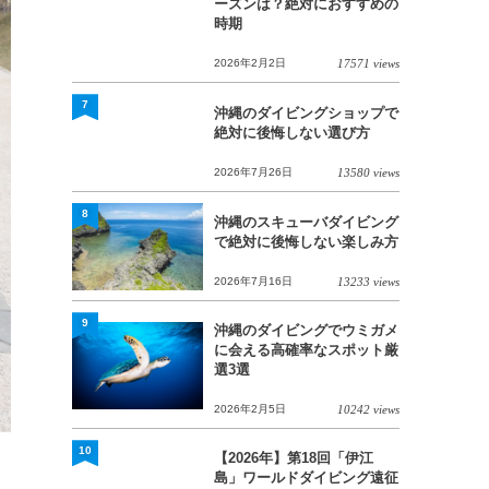
ーズンは？絶対におすすめの
時期
2026年2月2日
17571 views
7
沖縄のダイビングショップで
絶対に後悔しない選び方
2026年7月26日
13580 views
8
沖縄のスキューバダイビング
で絶対に後悔しない楽しみ方
2026年7月16日
13233 views
9
沖縄のダイビングでウミガメ
に会える高確率なスポット厳
選3選
2026年2月5日
10242 views
10
【2026年】第18回「伊江
島」ワールドダイビング遠征