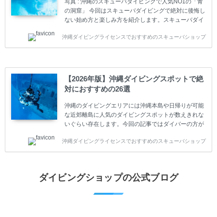
写真 : 沖縄のスキューバダイビングで人気NO1の「青
容に違いがありま...
の洞窟」 今回はスキューバダイビングで絶対に後悔し
ない始め方と楽しみ方を紹介します。スキューバダイ
ビングに興味があり、これから始めようとしている方
沖縄ダイビングライセンスでおすすめのスキューバショップ
やまだ始めて間もない初心者の方に必見の内容です。
スキューバダイビングの始め方と楽しみ方について学
ぶことは重要です。正しくない情報をもとに計画を立
ててしまうと、せっかく楽しみにしていたスキューバ
ダイビングが台無しになり後悔することになってしま
【2026年版】沖縄ダイビングスポットで絶
うかもしれません。 又、スキューバダイビングは事故
対におすすめの26選
のリスクがあるスポーツでもあります。もしかしたら
危険な思いをしてしまうかもしれません。 今回は現地
沖縄のダイビングエリアには沖縄本島や日帰りが可能
ダイビング...
な近郊離島に人気のダイビングスポットが数えきれな
いぐらい存在します。今回の記事ではダイバーの方が
沖縄でダイビングを楽しむときにおすすめのダイビン
沖縄ダイビングライセンスでおすすめのスキューバショップ
グスポットを紹介します。 当スクールは、沖縄本島で
は北谷町、嘉手納町、読谷村、恩納村、名護市、本部
町、国頭村などへご案内しています。近郊の離島では
水納島、瀬底島、伊江島、伊計島、古宇利島などへご
ダイビングショップの公式ブログ
案内しております。 ダイビングライセンスをお持ちの
ダイバー向けのファンダイビングでは100ヶ所以上の
ダイビングスポットへご案内しております。体験ダイ
ビングでも多数のおすすめのダイビングスポットへご
案内しています。 ...