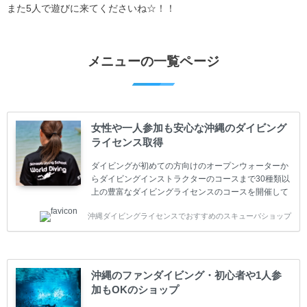
また5人で遊びに来てくださいね☆！！
メニューの一覧ページ
女性や一人参加も安心な沖縄のダイビング
ライセンス取得
ダイビングが初めての方向けのオープンウォーターか
らダイビングインストラクターのコースまで30種類以
上の豊富なダイビングライセンスのコースを開催して
います。又、海外で人気のテクニカルダイビング
沖縄ダイビングライセンスでおすすめのスキューバショップ
(TEC)のコースもご用意しています。 当スクールを受
講するお客様は一人参加などの少人数のご参加が最も
多いです。一人参加や少人数がメインのプライベート
スクールです。各種ダイビングライセンス取得コース
は年間を通じてキャンペーンを行っています。 ベーシ
沖縄のファンダイビング・初心者や1人参
ックダイバー(Cカード) 1日間+eラーニング 最安値キ
加もOKのショップ
ャンペーン ￥22800(税込) ￥16800(税込) 器材 / 送