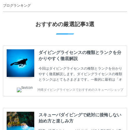
ブログランキング
おすすめの厳選記事3選
ダイビングライセンスの種類とランクを分
かりやすく徹底解説
今回はダイビングライセンスの種類とランクを分かり
やすく徹底解説します。ダイビングライセンスの種類
とランクはとてもさまざまです。一般的に最初は「オ
ープンウォーター」のダイビングライセンスになりま
沖縄ダイビングライセンスでおすすめのスキューバショップ
す。 ダイビングのライセンスカードはダイビングの教
育機関もしくは指導団体が発行しています。教育機関
(指導団体)とは、営利もしくは非営利の団体や会社で
ダイバーの育成・指導や安全管理、環境保全などの活
動をしています。 ダイビングライセンスの種類はエン
スキューバダイビングで絶対に後悔しない
トリーレベルのライセンスからプロレベルのライセン
始め方と楽しみ方
スまでランク分けされています。各教育機関(指導団
体)によってライセンスカードの名称、トレーニング内