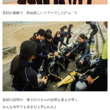
笑顔が素敵で、終始楽しいツアーでした(*´ω｀*)
器材の説明や、海でのスキルの説明も覚えが早く、
みんな水中でも泳ぎが上手(｡☌ᴗ☌｡)