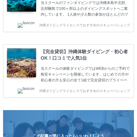
迎 / 保険 / 全て込み ダイビング...
当スクールのファンダイビングでは沖縄本島中北部、
近郊離島で100ヶ所以上のダイビングスポットへご案
内しています。 1人旅や少人数の参加がほとんどのプ
ライベートスクールです。又、初心者の方や久しぶり
沖縄ダイビングライセンスでおすすめのスキューバショップ
の方も安心して楽しめるようにリフレッシュダイビン
グコースもご用意しています。お1人様も初心者の方
も安心してご参加下さい。 当スクールでダイビングラ
イセンスを取得したお客様、ファンダイビングのリピ
ーター様はファンダイビングの全てのコース費が
【完全貸切】沖縄体験ダイビング・初心者
10%OFF、フル器材レンタルが50%OFFになります。
OK！口コミで人気1位
沖縄本島周辺ビーチ・ファンダイビング ￥13800(税
込)【 2ビーチ 】 ウエイト / タンク / 送迎...
当スクールの体験ダイビングではWEBからのご予約で
格安キャンペーンを開催しています。はじめての方や
初心者の方も安心の全て1組で完全貸切のプライベー
トスタイルです。泳ぎに自信がない方や不安な方もお
沖縄ダイビングライセンスでおすすめのスキューバショップ
1人様から気軽にご参加ください。 全てのコースで高
画質の記念撮影&水中撮影付きです。初心者の方やダ
イビングライセンスに興味のある方にもおすすめで
す。 沖縄本島周辺ビーチ・体験ダイビング 格安キャ
ンペーン！！￥16800 ￥11800(税込) 器材 / 送迎 / 保
険 / 全て込み ダイビングがはじめての方や初心者でも
気軽に体験できる半日のコース。沖縄本島のビーチか
らのんびりダイビングを楽しめます...
この記事が気に入ったらいいね！しよう