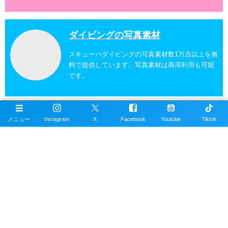
ダイビングの写真素材
スキューバダイビングの写真素材数1万点以上を無
料で提供しています。写真素材は商用利用も可能
です。
沖縄ダイビングの魚図鑑
メニュー
Instagram
X
Facebook
Youtube
Tiktok
沖縄のスキューバダイビングで見れる海水魚図
鑑。現在220種以上掲載。沖縄本島、近郊離島で
撮影。
沖縄ダイビングスポット
掲載エリアは沖縄本島全域、近郊離島を含むおす