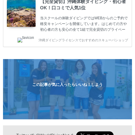
【完全貸切】沖縄体験ダイビング・初心者
10%OFF、フル器材レンタルが50%OFFになります。
OK！口コミで人気1位
沖縄本島周辺ビーチ・ファンダイビング ￥13800(税
込)【 2ビーチ 】 ウエイト / タンク / 送迎...
当スクールの体験ダイビングではWEBからのご予約で
格安キャンペーンを開催しています。はじめての方や
初心者の方も安心の全て1組で完全貸切のプライベー
トスタイルです。泳ぎに自信がない方や不安な方もお
沖縄ダイビングライセンスでおすすめのスキューバショップ
1人様から気軽にご参加ください。 全てのコースで高
画質の記念撮影&水中撮影付きです。初心者の方やダ
イビングライセンスに興味のある方にもおすすめで
す。 沖縄本島周辺ビーチ・体験ダイビング 格安キャ
ンペーン！！￥16800 ￥11800(税込) 器材 / 送迎 / 保
険 / 全て込み ダイビングがはじめての方や初心者でも
気軽に体験できる半日のコース。沖縄本島のビーチか
らのんびりダイビングを楽しめます...
この記事が気に入ったらいいね！しよう