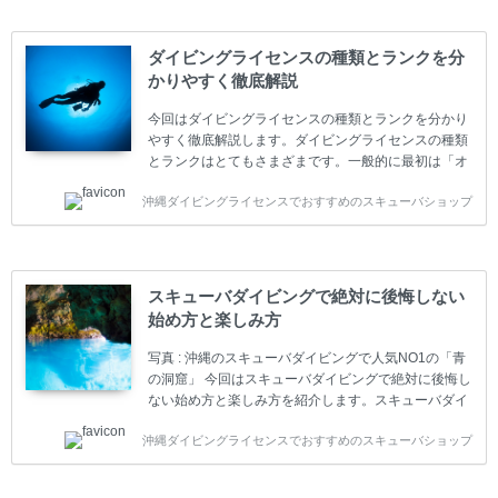
ダイビングライセンスの種類とランクを分
かりやすく徹底解説
今回はダイビングライセンスの種類とランクを分かり
やすく徹底解説します。ダイビングライセンスの種類
とランクはとてもさまざまです。一般的に最初は「オ
ープンウォーター」のダイビングライセンスになりま
沖縄ダイビングライセンスでおすすめのスキューバショップ
す。 ダイビングのライセンスカードはダイビングの教
育機関もしくは指導団体が発行しています。教育機関
(指導団体)とは、営利もしくは非営利の団体や会社で
ダイバーの育成・指導や安全管理、環境保全などの活
動をしています。 ダイビングライセンスの種類はエン
スキューバダイビングで絶対に後悔しない
トリーレベルのライセンスからプロレベルのライセン
始め方と楽しみ方
スまでランク分けされています。各教育機関(指導団
体)によってライセンスカードの名称、トレーニング内
写真 : 沖縄のスキューバダイビングで人気NO1の「青
容に違いがありま...
の洞窟」 今回はスキューバダイビングで絶対に後悔し
ない始め方と楽しみ方を紹介します。スキューバダイ
ビングに興味があり、これから始めようとしている方
沖縄ダイビングライセンスでおすすめのスキューバショップ
やまだ始めて間もない初心者の方に必見の内容です。
スキューバダイビングの始め方と楽しみ方について学
ぶことは重要です。正しくない情報をもとに計画を立