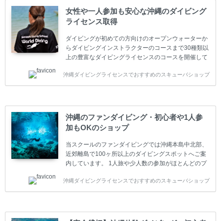
女性や一人参加も安心な沖縄のダイビング
ライセンス取得
ダイビングが初めての方向けのオープンウォーターか
らダイビングインストラクターのコースまで30種類以
上の豊富なダイビングライセンスのコースを開催して
います。又、海外で人気のテクニカルダイビング
沖縄ダイビングライセンスでおすすめのスキューバショップ
(TEC)のコースもご用意しています。 当スクールを受
講するお客様は一人参加などの少人数のご参加が最も
多いです。一人参加や少人数がメインのプライベート
スクールです。各種ダイビングライセンス取得コース
は年間を通じてキャンペーンを行っています。 ベーシ
沖縄のファンダイビング・初心者や1人参
ックダイバー(Cカード) 1日間+eラーニング 最安値キ
加もOKのショップ
ャンペーン ￥22800(税込) ￥16800(税込) 器材 / 送
迎 / 保険 / 全て込み ダイビング...
当スクールのファンダイビングでは沖縄本島中北部、
近郊離島で100ヶ所以上のダイビングスポットへご案
内しています。 1人旅や少人数の参加がほとんどのプ
ライベートスクールです。又、初心者の方や久しぶり
沖縄ダイビングライセンスでおすすめのスキューバショップ
の方も安心して楽しめるようにリフレッシュダイビン
グコースもご用意しています。お1人様も初心者の方
も安心してご参加下さい。 当スクールでダイビングラ
イセンスを取得したお客様、ファンダイビングのリピ
ーター様はファンダイビングの全てのコース費が