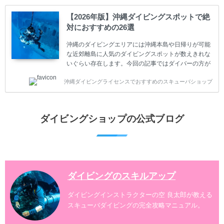
ててしまうと、せっかく楽しみにしていたスキューバ
ダイビングが台無しになり後悔することになってしま
【2026年版】沖縄ダイビングスポットで絶
うかもしれません。 又、スキューバダイビングは事故
対におすすめの26選
のリスクがあるスポーツでもあります。もしかしたら
危険な思いをしてしまうかもしれません。 今回は現地
沖縄のダイビングエリアには沖縄本島や日帰りが可能
ダイビング...
な近郊離島に人気のダイビングスポットが数えきれな
いぐらい存在します。今回の記事ではダイバーの方が
沖縄でダイビングを楽しむときにおすすめのダイビン
沖縄ダイビングライセンスでおすすめのスキューバショップ
グスポットを紹介します。 当スクールは、沖縄本島で
は北谷町、嘉手納町、読谷村、恩納村、名護市、本部
町、国頭村などへご案内しています。近郊の離島では
水納島、瀬底島、伊江島、伊計島、古宇利島などへご
ダイビングショップの公式ブログ
案内しております。 ダイビングライセンスをお持ちの
ダイバー向けのファンダイビングでは100ヶ所以上の
ダイビングスポットへご案内しております。体験ダイ
ビングでも多数のおすすめのダイビングスポットへご
案内しています。 ...
ダイビングのスキルアップ
ダイビングインストラクターの空 良太郎が教える
スキューバダイビングの完全攻略マニュアル。