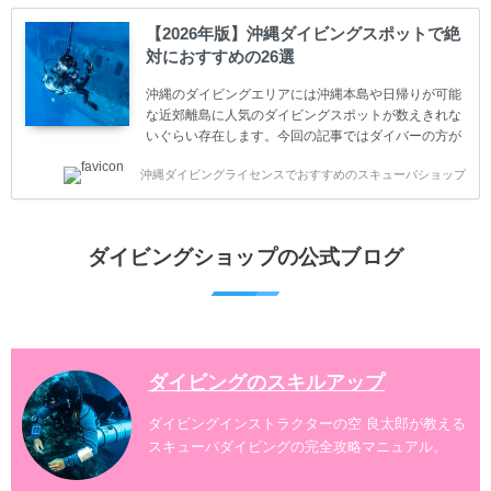
ててしまうと、せっかく楽しみにしていたスキューバ
ダイビングが台無しになり後悔することになってしま
【2026年版】沖縄ダイビングスポットで絶
うかもしれません。 又、スキューバダイビングは事故
対におすすめの26選
のリスクがあるスポーツでもあります。もしかしたら
危険な思いをしてしまうかもしれません。 今回は現地
沖縄のダイビングエリアには沖縄本島や日帰りが可能
ダイビング...
な近郊離島に人気のダイビングスポットが数えきれな
いぐらい存在します。今回の記事ではダイバーの方が
沖縄でダイビングを楽しむときにおすすめのダイビン
沖縄ダイビングライセンスでおすすめのスキューバショップ
グスポットを紹介します。 当スクールは、沖縄本島で
は北谷町、嘉手納町、読谷村、恩納村、名護市、本部
町、国頭村などへご案内しています。近郊の離島では
水納島、瀬底島、伊江島、伊計島、古宇利島などへご
ダイビングショップの公式ブログ
案内しております。 ダイビングライセンスをお持ちの
ダイバー向けのファンダイビングでは100ヶ所以上の
ダイビングスポットへご案内しております。体験ダイ
ビングでも多数のおすすめのダイビングスポットへご
案内しています。 ...
ダイビングのスキルアップ
ダイビングインストラクターの空 良太郎が教える
スキューバダイビングの完全攻略マニュアル。