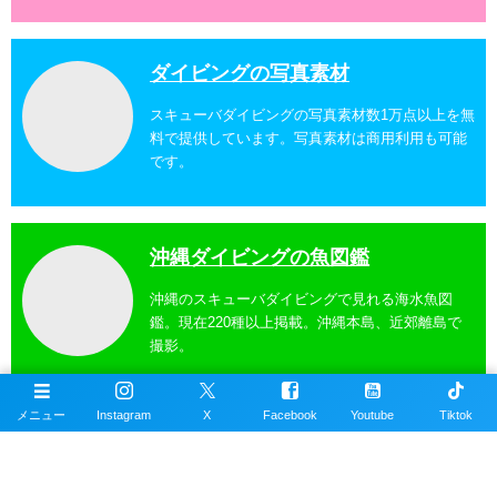
ダイビングの写真素材
スキューバダイビングの写真素材数1万点以上を無
料で提供しています。写真素材は商用利用も可能
です。
沖縄ダイビングの魚図鑑
沖縄のスキューバダイビングで見れる海水魚図
鑑。現在220種以上掲載。沖縄本島、近郊離島で
撮影。
メニュー
Instagram
X
Facebook
Youtube
Tiktok
沖縄ダイビングスポット
掲載エリアは沖縄本島全域、近郊離島を含むおす