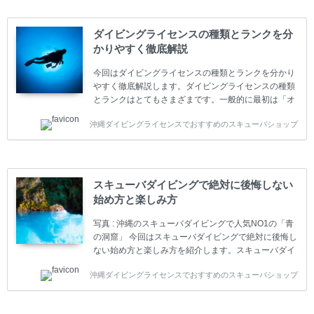
ダイビングライセンスの種類とランクを分
かりやすく徹底解説
今回はダイビングライセンスの種類とランクを分かり
やすく徹底解説します。ダイビングライセンスの種類
とランクはとてもさまざまです。一般的に最初は「オ
ープンウォーター」のダイビングライセンスになりま
沖縄ダイビングライセンスでおすすめのスキューバショップ
す。 ダイビングのライセンスカードはダイビングの教
育機関もしくは指導団体が発行しています。教育機関
(指導団体)とは、営利もしくは非営利の団体や会社で
ダイバーの育成・指導や安全管理、環境保全などの活
動をしています。 ダイビングライセンスの種類はエン
スキューバダイビングで絶対に後悔しない
トリーレベルのライセンスからプロレベルのライセン
始め方と楽しみ方
スまでランク分けされています。各教育機関(指導団
体)によってライセンスカードの名称、トレーニング内
写真 : 沖縄のスキューバダイビングで人気NO1の「青
容に違いがありま...
の洞窟」 今回はスキューバダイビングで絶対に後悔し
ない始め方と楽しみ方を紹介します。スキューバダイ
ビングに興味があり、これから始めようとしている方
沖縄ダイビングライセンスでおすすめのスキューバショップ
やまだ始めて間もない初心者の方に必見の内容です。
スキューバダイビングの始め方と楽しみ方について学
ぶことは重要です。正しくない情報をもとに計画を立