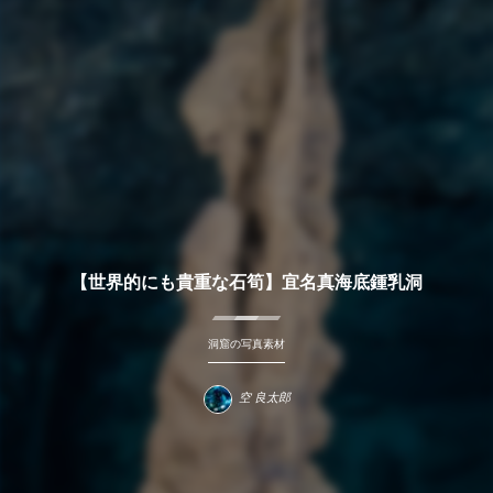
【世界的にも貴重な石筍】宜名真海底鍾乳洞
洞窟の写真素材
空 良太郎