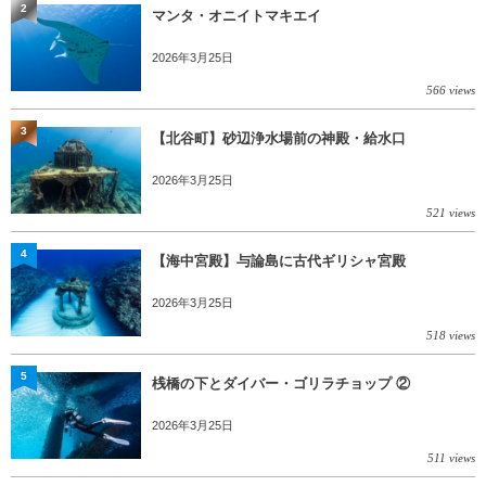
2
マンタ・オニイトマキエイ
2026年3月25日
566 views
3
【北谷町】砂辺浄水場前の神殿・給水口
2026年3月25日
521 views
4
【海中宮殿】与論島に古代ギリシャ宮殿
2026年3月25日
518 views
5
桟橋の下とダイバー・ゴリラチョップ ②
2026年3月25日
511 views