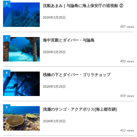
6
沈船あまみ | 与論島に海上保安庁の巡視船 ②
2026年3月25日
497 views
7
海中宮殿とダイバー・与論島
2026年3月25日
493 views
8
桟橋の下とダイバー・ゴリラチョップ
2026年3月25日
459 views
9
浅瀬のサンゴ・アクアポリス(海上都市跡)
2026年3月25日
452 views