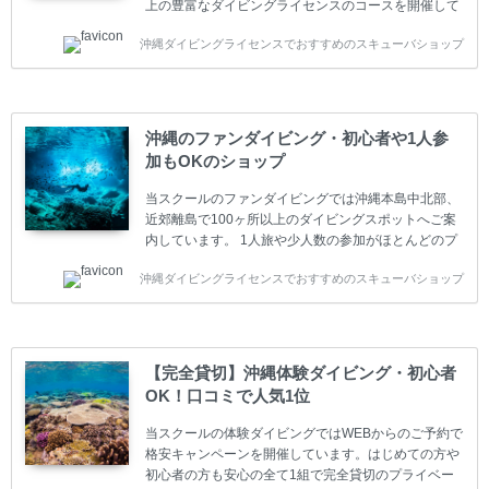
上の豊富なダイビングライセンスのコースを開催して
います。又、海外で人気のテクニカルダイビング
沖縄ダイビングライセンスでおすすめのスキューバショップ
(TEC)のコースもご用意しています。 当スクールを受
講するお客様は一人参加などの少人数のご参加が最も
多いです。一人参加や少人数がメインのプライベート
スクールです。各種ダイビングライセンス取得コース
は年間を通じてキャンペーンを行っています。 ベーシ
沖縄のファンダイビング・初心者や1人参
ックダイバー(Cカード) 1日間+eラーニング 最安値キ
加もOKのショップ
ャンペーン ￥22800(税込) ￥16800(税込) 器材 / 送
迎 / 保険 / 全て込み ダイビング...
当スクールのファンダイビングでは沖縄本島中北部、
近郊離島で100ヶ所以上のダイビングスポットへご案
内しています。 1人旅や少人数の参加がほとんどのプ
ライベートスクールです。又、初心者の方や久しぶり
沖縄ダイビングライセンスでおすすめのスキューバショップ
の方も安心して楽しめるようにリフレッシュダイビン
グコースもご用意しています。お1人様も初心者の方
も安心してご参加下さい。 当スクールでダイビングラ
イセンスを取得したお客様、ファンダイビングのリピ
ーター様はファンダイビングの全てのコース費が
【完全貸切】沖縄体験ダイビング・初心者
10%OFF、フル器材レンタルが50%OFFになります。
OK！口コミで人気1位
沖縄本島周辺ビーチ・ファンダイビング ￥13800(税
込)【 2ビーチ 】 ウエイト / タンク / 送迎...
当スクールの体験ダイビングではWEBからのご予約で
格安キャンペーンを開催しています。はじめての方や
初心者の方も安心の全て1組で完全貸切のプライベー