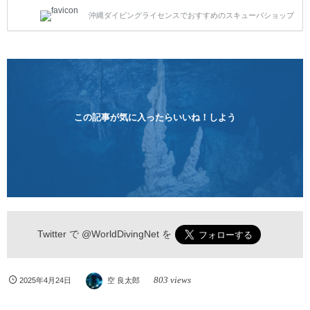
トスタイルです。泳ぎに自信がない方や不安な方もお
沖縄ダイビングライセンスでおすすめのスキューバショップ
1人様から気軽にご参加ください。 全てのコースで高
画質の記念撮影&水中撮影付きです。初心者の方やダ
イビングライセンスに興味のある方にもおすすめで
す。 沖縄本島周辺ビーチ・体験ダイビング 格安キャ
ンペーン！！￥16800 ￥11800(税込) 器材 / 送迎 / 保
険 / 全て込み ダイビングがはじめての方や初心者でも
気軽に体験できる半日のコース。沖縄本島のビーチか
らのんびりダイビングを楽しめます...
この記事が気に入ったらいいね！しよう
Twitter で
@WorldDivingNet
を
803 views
2025年4月24日
空 良太郎