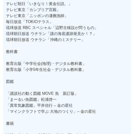
テレビ朝日「いきなり！黄金伝説。」
テレビ東京「カンブリア宮殿」
テレビ東京「ニッポンの凄腕漁師」
毎日放送「TOKIOテラス」
琉球放送 RBC スペシャル「辺野古移設が問うもの」
琉球朝日放送 ウチラン「謎の海底遺跡発見か！？」
琉球朝日放送 ウチラン「沖縄のミステリー」
教科書
教育出版「中学社会(地理)・デジタル教科書」
教育出版「小学5年生社会・デジタル教科書」
図鑑
「講談社の動く図鑑 MOVE 魚 新訂版」
「まーるい魚図鑑」松浦啓一
「異常気象図鑑」平井信行 – 金の星社
「マインクラフトで学ぶ 大地のつくり」– 金の星社
書籍