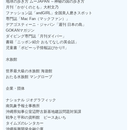
地球の歩き方 ムーJAPAN ～神秘の国の歩き方
月刊「かがくのとも」大村文乃
ファッション誌「andGIRL」全国美人磨きスポット
専門誌「Mac Fan（マックファン）」
デアゴスティーニ・ジャパン「週刊 日本の島」
GOKANマガジン
ダイビング専門誌「月刊ダイバー」
書籍「ニッポン紹介 おもてなしの英会話」
児童書「ポピーっ子情報誌ぴかり!!」
水族館
世界最大級の水族館 海遊館
おたる水族館 マングローブ
企業・団体
ナショナル ジオグラフィック
南気象予報士事務所
沖縄県知事公室辺野古新基地建設問題対策課
戦争と平和の資料館 ピースあいち
タイムズのレンタカー
沖縄振興開発金融公庫