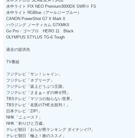
水中ストロボ SEA&SEA YS-D2
水中ライト FIX NEO Premium3000DX SWRⅡ FS
水中ライト RGBlue（アールジーブルー）
CANON PowerShot G7 X Mark II
ハウジング ノーティカム G7XMKII
Go Pro・ゴープロ HERO 11 Black
OLYMPUS STYLUS TG-6 Tough
過去の提供先
TV番組
フジテレビ「サン！シャイン」
フジテレビ「ネプリーグ」
フジテレビ「坂上どうぶつ王国」
フジテレビ「さまぁ～ずの神ギ問」
TBSテレビ「マツコの知らない世界」
TBSテレビ「名医のTHE太鼓判！」
日本テレビ「ZIP!」
NHK「ニュース７」
NHK「釣りびと万歳」
テレビ朝日「おらが県ランキング ダイナンイ!?」
テレビ朝日「極上！旅のススメ」