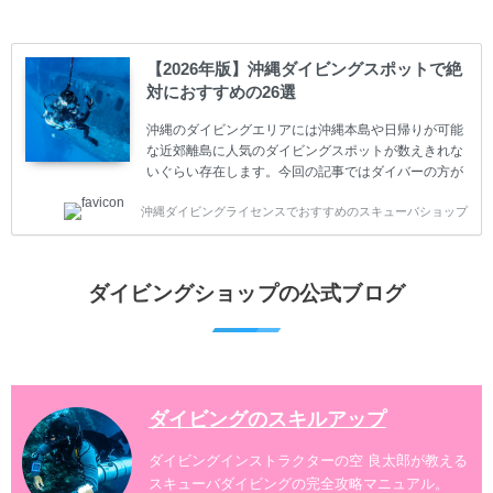
ぶことは重要です。正しくない情報をもとに計画を立
ててしまうと、せっかく楽しみにしていたスキューバ
ダイビングが台無しになり後悔することになってしま
【2026年版】沖縄ダイビングスポットで絶
うかもしれません。 又、スキューバダイビングは事故
対におすすめの26選
のリスクがあるスポーツでもあります。もしかしたら
危険な思いをしてしまうかもしれません。 今回は現地
沖縄のダイビングエリアには沖縄本島や日帰りが可能
ダイビング...
な近郊離島に人気のダイビングスポットが数えきれな
いぐらい存在します。今回の記事ではダイバーの方が
沖縄でダイビングを楽しむときにおすすめのダイビン
沖縄ダイビングライセンスでおすすめのスキューバショップ
グスポットを紹介します。 当スクールは、沖縄本島で
は北谷町、嘉手納町、読谷村、恩納村、名護市、本部
町、国頭村などへご案内しています。近郊の離島では
水納島、瀬底島、伊江島、伊計島、古宇利島などへご
ダイビングショップの公式ブログ
案内しております。 ダイビングライセンスをお持ちの
ダイバー向けのファンダイビングでは100ヶ所以上の
ダイビングスポットへご案内しております。体験ダイ
ビングでも多数のおすすめのダイビングスポットへご
案内しています。 ...
ダイビングのスキルアップ
ダイビングインストラクターの空 良太郎が教える
スキューバダイビングの完全攻略マニュアル。