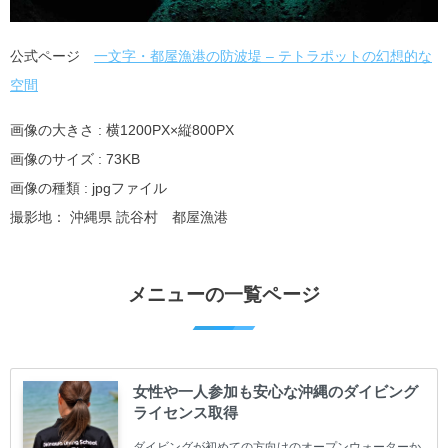
公式ページ
一文字・都屋漁港の防波堤 – テトラポットの幻想的な
空間
画像の大きさ : 横1200PX×縦800PX
画像のサイズ : 73KB
画像の種類 : jpgファイル
撮影地： 沖縄県 読谷村 都屋漁港
メニューの一覧ページ
女性や一人参加も安心な沖縄のダイビング
ライセンス取得
ダイビングが初めての方向けのオープンウォーターか