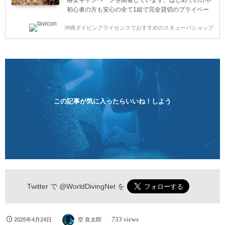
格安キャンペーンを開催しています。はじめての方や
初心者の方も安心の全て1組で完全貸切のプライベー
トスタイルです。泳ぎに自信がない方や不安な方もお
沖縄ダイビングライセンスでおすすめのスキューバショップ
1人様から気軽にご参加ください。 全てのコースで高
画質の記念撮影&水中撮影付きです。初心者の方やダ
イビングライセンスに興味のある方にもおすすめで
す。 沖縄本島周辺ビーチ・体験ダイビング 格安キャ
ンペーン！！￥16800 ￥11800(税込) 器材 / 送迎 / 保
険 / 全て込み ダイビングがはじめての方や初心者でも
気軽に体験できる半日のコース。沖縄本島のビーチか
らのんびりダイビングを楽しめます...
この記事が気に入ったらいいね！しよう
Twitter で
@WorldDivingNet
を
733 views
2025年4月24日
空 良太郎