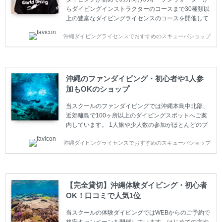
らダイビングインストラクターのコースまで30種類以
上の豊富なダイビングライセンスのコースを開催して
います。又、海外で人気のテクニカルダイビング
沖縄ダイビングライセンスでおすすめのスキューバショップ
(TEC)のコースもご用意しています。 当スクールを受
講するお客様は一人参加などの少人数のご参加が最も
多いです。一人参加や少人数がメインのプライベート
スクールです。各種ダイビングライセンス取得コース
は年間を通じてキャンペーンを行っています。 ベーシ
沖縄のファンダイビング・初心者や1人参
ックダイバー(Cカード) 1日間+eラーニング 最安値キ
加もOKのショップ
ャンペーン ￥22800(税込) ￥16800(税込) 器材 / 送
迎 / 保険 / 全て込み ダイビング...
当スクールのファンダイビングでは沖縄本島中北部、
近郊離島で100ヶ所以上のダイビングスポットへご案
内しています。 1人旅や少人数の参加がほとんどのプ
ライベートスクールです。又、初心者の方や久しぶり
沖縄ダイビングライセンスでおすすめのスキューバショップ
の方も安心して楽しめるようにリフレッシュダイビン
グコースもご用意しています。お1人様も初心者の方
も安心してご参加下さい。 当スクールでダイビングラ
イセンスを取得したお客様、ファンダイビングのリピ
ーター様はファンダイビングの全てのコース費が
【完全貸切】沖縄体験ダイビング・初心者
10%OFF、フル器材レンタルが50%OFFになります。
OK！口コミで人気1位
沖縄本島周辺ビーチ・ファンダイビング ￥13800(税
込)【 2ビーチ 】 ウエイト / タンク / 送迎...
当スクールの体験ダイビングではWEBからのご予約で