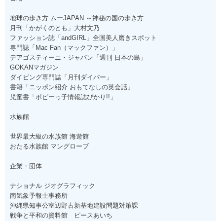
地球の歩き方 ムーJAPAN ～神秘の国の歩き方
月刊「かがくのとも」大村文乃
ファッション誌「andGIRL」全国美人磨きスポット
専門誌「Mac Fan（マックファン）」
デアゴスティーニ・ジャパン「週刊 日本の島」
GOKANマガジン
ダイビング専門誌「月刊ダイバー」
書籍「ニッポン紹介 おもてなしの英会話」
児童書「ポピーっ子情報誌ぴかり!!」
水族館
世界最大級の水族館 海遊館
おたる水族館 マングローブ
企業・団体
ナショナル ジオグラフィック
南気象予報士事務所
沖縄県知事公室辺野古新基地建設問題対策課
戦争と平和の資料館 ピースあいち