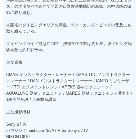
沖縄本島の中北部、近郊離島を中心に第二次世界大戦の「USSエモン
ズ」の沈没船や埋め立て問題の辺野古基地周辺の海域、水中遺跡の撮
影に取り組む。
未開拓のダイビングエリアの調査、テクニカルダイビングの普及にも
取り組んでいる。
ダイビングガイド歴は約20年、沖縄在住年数は約15年。ダイビング経
験本数は約1万2千本。
主な資格
CMAS インストラクタートレーナー / CMAS TEC インストラクター
トレーナー / DAN インストラクタートレーナー / IANTD リブリーザ
ー / TDI エクステンドレンジ / APEKS 器材テクニシャン /
AQUALUNG 器材テクニシャン / MARES 器材テクニシャン / 潜水士 /
1級船舶免許 / 上級救命講習
主な撮影機材
Sony α7 IV
ハウジング nauticam NA A7IV for Sony α7 IV
NIKON D810