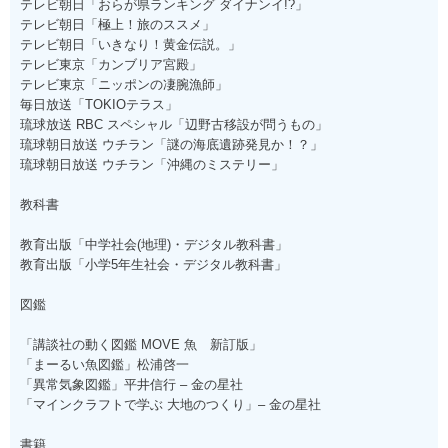
テレビ朝日「おらが県ランキング ダイナンイ!?」
テレビ朝日「極上！旅のススメ」
テレビ朝日「いきなり！黄金伝説。」
テレビ東京「カンブリア宮殿」
テレビ東京「ニッポンの凄腕漁師」
毎日放送「TOKIOテラス」
琉球放送 RBC スペシャル「辺野古移設が問うもの」
琉球朝日放送 ウチラン「謎の海底遺跡発見か！？」
琉球朝日放送 ウチラン「沖縄のミステリー」
教科書
教育出版「中学社会(地理)・デジタル教科書」
教育出版「小学5年生社会・デジタル教科書」
図鑑
「講談社の動く図鑑 MOVE 魚 新訂版」
「まーるい魚図鑑」松浦啓一
「異常気象図鑑」平井信行 – 金の星社
「マインクラフトで学ぶ 大地のつくり」– 金の星社
書籍