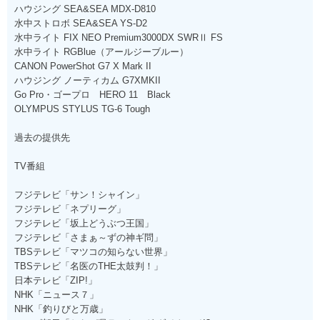
ハウジング SEA&SEA MDX-D810
水中ストロボ SEA&SEA YS-D2
水中ライト FIX NEO Premium3000DX SWRⅡ FS
水中ライト RGBlue（アールジーブルー）
CANON PowerShot G7 X Mark II
ハウジング ノーティカム G7XMKII
Go Pro・ゴープロ HERO 11 Black
OLYMPUS STYLUS TG-6 Tough
過去の提供先
TV番組
フジテレビ「サン！シャイン」
フジテレビ「ネプリーグ」
フジテレビ「坂上どうぶつ王国」
フジテレビ「さまぁ～ずの神ギ問」
TBSテレビ「マツコの知らない世界」
TBSテレビ「名医のTHE太鼓判！」
日本テレビ「ZIP!」
NHK「ニュース７」
NHK「釣りびと万歳」