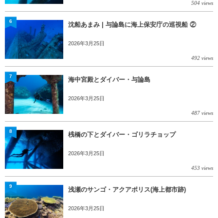
504 views
6
沈船あまみ | 与論島に海上保安庁の巡視船 ②
2026年3月25日
492 views
7
海中宮殿とダイバー・与論島
2026年3月25日
487 views
8
桟橋の下とダイバー・ゴリラチョップ
2026年3月25日
453 views
9
浅瀬のサンゴ・アクアポリス(海上都市跡)
2026年3月25日