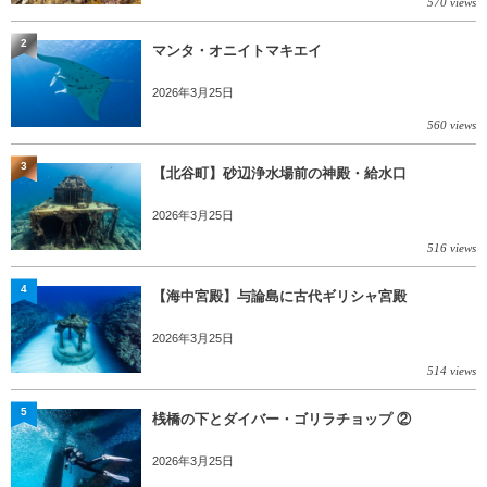
570 views
2
マンタ・オニイトマキエイ
2026年3月25日
560 views
3
【北谷町】砂辺浄水場前の神殿・給水口
2026年3月25日
516 views
4
【海中宮殿】与論島に古代ギリシャ宮殿
2026年3月25日
514 views
5
桟橋の下とダイバー・ゴリラチョップ ②
2026年3月25日