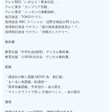
テレビ朝日「いきなり！黄金伝説。」
テレビ東京「カンブリア宮殿」
テレビ東京「ニッポンの凄腕漁師」
毎日放送「TOKIOテラス」
琉球放送 RBC スペシャル「辺野古移設が問うもの」
琉球朝日放送 ウチラン「謎の海底遺跡発見か！？」
琉球朝日放送 ウチラン「沖縄のミステリー」
教科書
教育出版「中学社会(地理)・デジタル教科書」
教育出版「小学5年生社会・デジタル教科書」
図鑑
「講談社の動く図鑑 MOVE 魚 新訂版」
「まーるい魚図鑑」松浦啓一
「異常気象図鑑」平井信行 – 金の星社
「マインクラフトで学ぶ 大地のつくり」– 金の星社
書籍
地球の歩き方 ムーJAPAN ～神秘の国の歩き方