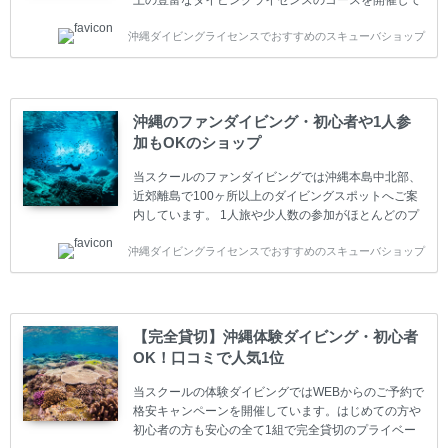
上の豊富なダイビングライセンスのコースを開催して
います。又、海外で人気のテクニカルダイビング
沖縄ダイビングライセンスでおすすめのスキューバショップ
(TEC)のコースもご用意しています。 当スクールを受
講するお客様は一人参加などの少人数のご参加が最も
多いです。一人参加や少人数がメインのプライベート
スクールです。各種ダイビングライセンス取得コース
は年間を通じてキャンペーンを行っています。 ベーシ
沖縄のファンダイビング・初心者や1人参
ックダイバー(Cカード) 1日間+eラーニング 最安値キ
加もOKのショップ
ャンペーン ￥22800(税込) ￥16800(税込) 器材 / 送
迎 / 保険 / 全て込み ダイビング...
当スクールのファンダイビングでは沖縄本島中北部、
近郊離島で100ヶ所以上のダイビングスポットへご案
内しています。 1人旅や少人数の参加がほとんどのプ
ライベートスクールです。又、初心者の方や久しぶり
沖縄ダイビングライセンスでおすすめのスキューバショップ
の方も安心して楽しめるようにリフレッシュダイビン
グコースもご用意しています。お1人様も初心者の方
も安心してご参加下さい。 当スクールでダイビングラ
イセンスを取得したお客様、ファンダイビングのリピ
ーター様はファンダイビングの全てのコース費が
【完全貸切】沖縄体験ダイビング・初心者
10%OFF、フル器材レンタルが50%OFFになります。
OK！口コミで人気1位
沖縄本島周辺ビーチ・ファンダイビング ￥13800(税
込)【 2ビーチ 】 ウエイト / タンク / 送迎...
当スクールの体験ダイビングではWEBからのご予約で
格安キャンペーンを開催しています。はじめての方や
初心者の方も安心の全て1組で完全貸切のプライベー