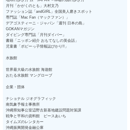
月刊「かがくのとも」大村文乃
ファッション誌「andGIRL」全国美人磨きスポット
専門誌「Mac Fan（マックファン）」
デアゴスティーニ・ジャパン「週刊 日本の島」
GOKANマガジン
ダイビング専門誌「月刊ダイバー」
書籍「ニッポン紹介 おもてなしの英会話」
児童書「ポピーっ子情報誌ぴかり!!」
水族館
世界最大級の水族館 海遊館
おたる水族館 マングローブ
企業・団体
ナショナル ジオグラフィック
南気象予報士事務所
沖縄県知事公室辺野古新基地建設問題対策課
戦争と平和の資料館 ピースあいち
タイムズのレンタカー
沖縄振興開発金融公庫