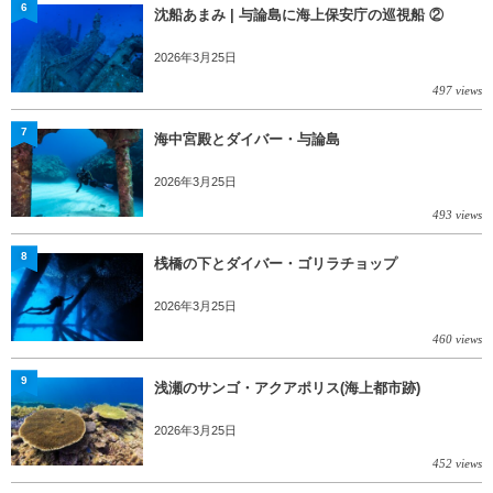
6
沈船あまみ | 与論島に海上保安庁の巡視船 ②
2026年3月25日
497 views
7
海中宮殿とダイバー・与論島
2026年3月25日
493 views
8
桟橋の下とダイバー・ゴリラチョップ
2026年3月25日
460 views
9
浅瀬のサンゴ・アクアポリス(海上都市跡)
2026年3月25日
452 views