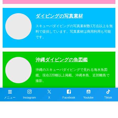
ダイビングの写真素材
スキューバダイビングの写真素材数1万点以上を無
料で提供しています。写真素材は商用利用も可能
です。
沖縄ダイビングの魚図鑑
沖縄のスキューバダイビングで見れる海水魚図
鑑。現在220種以上掲載。沖縄本島、近郊離島で
撮影。
メニュー
Instagram
X
Facebook
Youtube
Tiktok
沖縄ダイビングスポット
掲載エリアは沖縄本島全域、近郊離島を含むおす