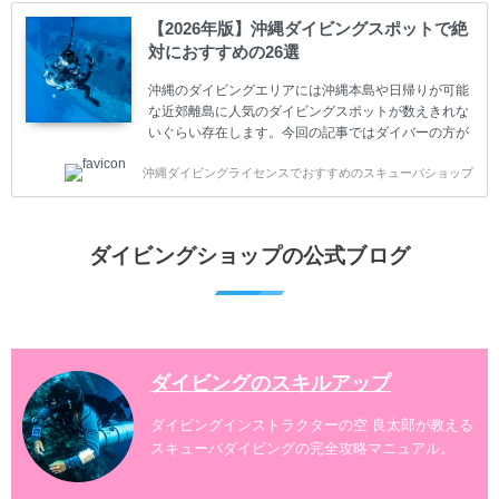
ダイビングが台無しになり後悔することになってしま
【2026年版】沖縄ダイビングスポットで絶
うかもしれません。 又、スキューバダイビングは事故
対におすすめの26選
のリスクがあるスポーツでもあります。もしかしたら
危険な思いをしてしまうかもしれません。 今回は現地
沖縄のダイビングエリアには沖縄本島や日帰りが可能
ダイビング...
な近郊離島に人気のダイビングスポットが数えきれな
いぐらい存在します。今回の記事ではダイバーの方が
沖縄でダイビングを楽しむときにおすすめのダイビン
沖縄ダイビングライセンスでおすすめのスキューバショップ
グスポットを紹介します。 当スクールは、沖縄本島で
は北谷町、嘉手納町、読谷村、恩納村、名護市、本部
町、国頭村などへご案内しています。近郊の離島では
水納島、瀬底島、伊江島、伊計島、古宇利島などへご
ダイビングショップの公式ブログ
案内しております。 ダイビングライセンスをお持ちの
ダイバー向けのファンダイビングでは100ヶ所以上の
ダイビングスポットへご案内しております。体験ダイ
ビングでも多数のおすすめのダイビングスポットへご
案内しています。 ...
ダイビングのスキルアップ
ダイビングインストラクターの空 良太郎が教える
スキューバダイビングの完全攻略マニュアル。