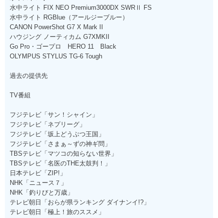
水中ライト FIX NEO Premium3000DX SWRⅡ FS
水中ライト RGBlue（アールジーブルー）
CANON PowerShot G7 X Mark II
ハウジング ノーティカム G7XMKII
Go Pro・ゴープロ HERO 11 Black
OLYMPUS STYLUS TG-6 Tough
過去の提供先
TV番組
フジテレビ「サン！シャイン」
フジテレビ「ネプリーグ」
フジテレビ「坂上どうぶつ王国」
フジテレビ「さまぁ～ずの神ギ問」
TBSテレビ「マツコの知らない世界」
TBSテレビ「名医のTHE太鼓判！」
日本テレビ「ZIP!」
NHK「ニュース７」
NHK「釣りびと万歳」
テレビ朝日「おらが県ランキング ダイナンイ!?」
テレビ朝日「極上！旅のススメ」