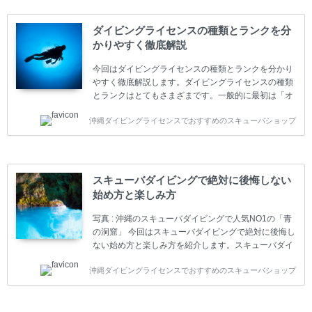
ダイビングライセンスの種類とランクを分
かりやすく徹底解説
今回はダイビングライセンスの種類とランクを分かり
やすく徹底解説します。ダイビングライセンスの種類
とランクはとてもさまざまです。一般的に最初は「オ
ープンウォーター」のダイビングライセンスになりま
沖縄ダイビングライセンスでおすすめのスキューバショップ
す。 ダイビングのライセンスカードはダイビングの教
育機関もしくは指導団体が発行しています。教育機関
(指導団体)とは、営利もしくは非営利の団体や会社で
ダイバーの育成・指導や安全管理、環境保全などの活
動をしています。 ダイビングライセンスの種類はエン
スキューバダイビングで絶対に後悔しない
トリーレベルのライセンスからプロレベルのライセン
始め方と楽しみ方
スまでランク分けされています。各教育機関(指導団
体)によってライセンスカードの名称、トレーニング内
写真 : 沖縄のスキューバダイビングで人気NO1の「青
容に違いがありま...
の洞窟」 今回はスキューバダイビングで絶対に後悔し
ない始め方と楽しみ方を紹介します。スキューバダイ
ビングに興味があり、これから始めようとしている方
沖縄ダイビングライセンスでおすすめのスキューバショップ
やまだ始めて間もない初心者の方に必見の内容です。
スキューバダイビングの始め方と楽しみ方について学
ぶことは重要です。正しくない情報をもとに計画を立
ててしまうと、せっかく楽しみにしていたスキューバ