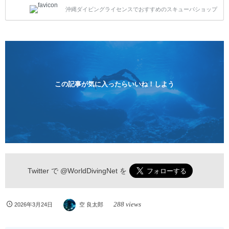
トスタイルです。泳ぎに自信がない方や不安な方もお
沖縄ダイビングライセンスでおすすめのスキューバショップ
1人様から気軽にご参加ください。 全てのコースで高
画質の記念撮影&水中撮影付きです。初心者の方やダ
イビングライセンスに興味のある方にもおすすめで
す。 沖縄本島周辺ビーチ・体験ダイビング 格安キャ
ンペーン！！￥16800 ￥11800(税込) 器材 / 送迎 / 保
険 / 全て込み ダイビングがはじめての方や初心者でも
気軽に体験できる半日のコース。沖縄本島のビーチか
らのんびりダイビングを楽しめます...
この記事が気に入ったらいいね！しよう
Twitter で
@WorldDivingNet
を
288 views
2026年3月24日
空 良太郎