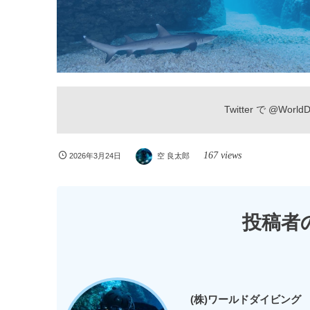
Twitter で
@WorldDi
167 views
2026年3月24日
空 良太郎
投稿者
(株)ワールドダイビング