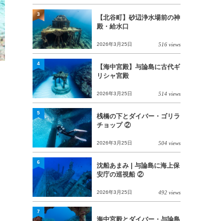
3
【北谷町】砂辺浄水場前の神
殿・給水口
2026年3月25日
516 views
4
【海中宮殿】与論島に古代ギ
リシャ宮殿
2026年3月25日
514 views
5
桟橋の下とダイバー・ゴリラ
チョップ ②
2026年3月25日
504 views
6
沈船あまみ | 与論島に海上保
安庁の巡視船 ②
2026年3月25日
492 views
7
海中宮殿とダイバー・与論島