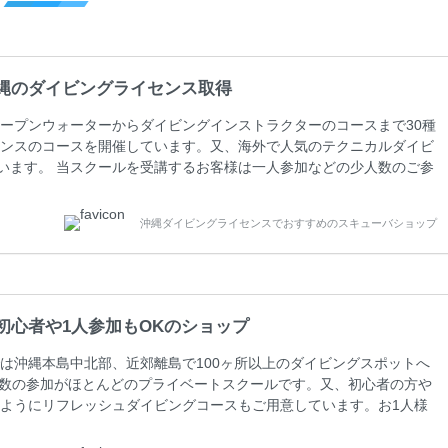
縄のダイビングライセンス取得
ープンウォーターからダイビングインストラクターのコースまで30種
ンスのコースを開催しています。又、海外で人気のテクニカルダイビ
しています。 当スクールを受講するお客様は一人参加などの少人数のご参
人数がメインのプライベートスクールです。各種ダイビングライセン
ペーンを行っています。 ベーシックダイバー(Cカード) 1日間+eラ
沖縄ダイビングライセンスでおすすめのスキューバショップ
0(税込) ￥16800(税込) 器材 / 送迎 / 保険 / 全て込み ダイビン
初心者や1人参加もOKのショップ
は沖縄本島中北部、近郊離島で100ヶ所以上のダイビングスポットへ
人数の参加がほとんどのプライベートスクールです。又、初心者の方や
ようにリフレッシュダイビングコースもご用意しています。お1人様
さい。 当スクールでダイビングライセンスを取得したお客様、ファ
ァンダイビングの全てのコース費が10%OFF、フル器材レンタルが