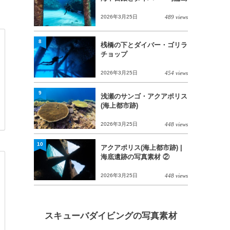
2026年3月25日
489 views
8
桟橋の下とダイバー・ゴリラ
チョップ
2026年3月25日
454 views
9
浅瀬のサンゴ・アクアポリス
(海上都市跡)
2026年3月25日
448 views
10
アクアポリス(海上都市跡) |
海底遺跡の写真素材 ②
2026年3月25日
448 views
スキューバダイビングの写真素材