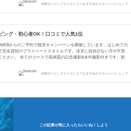
沖縄ダイビングライセンスでおすすめのスキューバショップ
周辺ビーチ・ファンダイビング ￥13800(税込)【 2ビーチ 】 ウエイ
ビング・初心者OK！口コミで人気1位
WEBからのご予約で格安キャンペーンを開催しています。はじめての
で完全貸切のプライベートスタイルです。泳ぎに自信がない方や不安
ください。 全てのコースで高画質の記念撮影&水中撮影付きです。初
に興味のある方にもおすすめです。 沖縄本島周辺ビーチ・体験ダイ
0 ￥11800(税込) 器材 / 送迎 / 保険 / 全て込み ダイビングがはじ
沖縄ダイビングライセンスでおすすめのスキューバショップ
できる半日のコース。沖縄本島のビーチからのんびりダイビングを楽
この記事が気に入ったらいいね！しよう