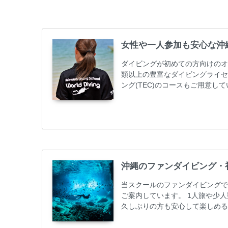
女性や一人参加も安心な沖
ダイビングが初めての方向けのオ
類以上の豊富なダイビングライセ
ング(TEC)のコースもご用意
加が最も多いです。一人参加や少
ス取得コースは年間を通じてキャン
ーニング 最安値キャンペーン ￥2280
グ...
沖縄のファンダイビング・
当スクールのファンダイビングで
ご案内しています。 1人旅や少
久しぶりの方も安心して楽しめる
も初心者の方も安心してご参加下
ンダイビングのリピーター様はフ