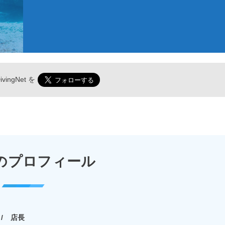
vingNet
を
のプロフィール
店長