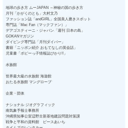
地球の歩き方 ムーJAPAN ～神秘の国の歩き方
月刊「かがくのとも」大村文乃
ファッション誌「andGIRL」全国美人磨きスポット
専門誌「Mac Fan（マックファン）」
デアゴスティーニ・ジャパン「週刊 日本の島」
GOKANマガジン
ダイビング専門誌「月刊ダイバー」
書籍「ニッポン紹介 おもてなしの英会話」
児童書「ポピーっ子情報誌ぴかり!!」
水族館
世界最大級の水族館 海遊館
おたる水族館 マングローブ
企業・団体
ナショナル ジオグラフィック
南気象予報士事務所
沖縄県知事公室辺野古新基地建設問題対策課
戦争と平和の資料館 ピースあいち
タイムズのレンタカー