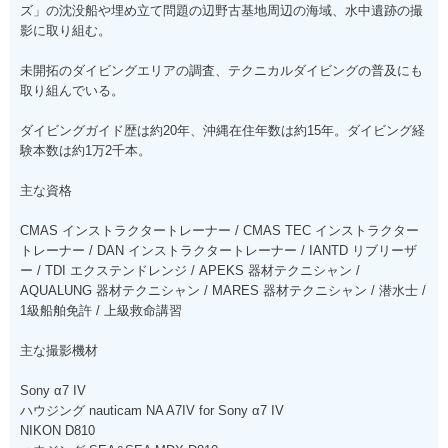
ズ」の沈没船や埋め立て問題の辺野古基地周辺の海域、水中遺跡の撮
影に取り組む。
未開拓のダイビングエリアの調査、テクニカルダイビングの普及にも
取り組んでいる。
ダイビングガイド歴は約20年、沖縄在住年数は約15年。ダイビング経
験本数は約1万2千本。
主な資格
CMAS インストラクタートレーナー / CMAS TEC インストラクター
トレーナー / DAN インストラクタートレーナー / IANTD リブリーザ
ー / TDI エクステンドレンジ / APEKS 器材テクニシャン /
AQUALUNG 器材テクニシャン / MARES 器材テクニシャン / 潜水士 /
1級船舶免許 / 上級救命講習
主な撮影機材
Sony α7 IV
ハウジング nauticam NA A7IV for Sony α7 IV
NIKON D810