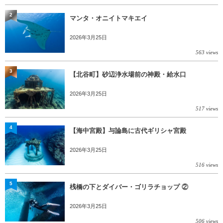
2
マンタ・オニイトマキエイ
2026年3月25日
563 views
3
【北谷町】砂辺浄水場前の神殿・給水口
2026年3月25日
517 views
4
【海中宮殿】与論島に古代ギリシャ宮殿
2026年3月25日
516 views
5
桟橋の下とダイバー・ゴリラチョップ ②
2026年3月25日
506 views