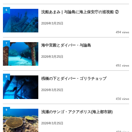
6
沈船あまみ | 与論島に海上保安庁の巡視船 ②
2026年3月25日
494 views
7
海中宮殿とダイバー・与論島
2026年3月25日
491 views
8
桟橋の下とダイバー・ゴリラチョップ
2026年3月25日
456 views
9
浅瀬のサンゴ・アクアポリス(海上都市跡)
2026年3月25日
450 views