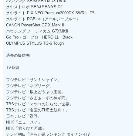
ハウジング SEA&SEA MDX-D810
水中ストロボ SEA&SEA YS-D2
水中ライト FIX NEO Premium3000DX SWRⅡ FS
水中ライト RGBlue（アールジーブルー）
CANON PowerShot G7 X Mark II
ハウジング ノーティカム G7XMKII
Go Pro・ゴープロ HERO 11 Black
OLYMPUS STYLUS TG-6 Tough
過去の提供先
TV番組
フジテレビ「サン！シャイン」
フジテレビ「ネプリーグ」
フジテレビ「坂上どうぶつ王国」
フジテレビ「さまぁ～ずの神ギ問」
TBSテレビ「マツコの知らない世界」
TBSテレビ「名医のTHE太鼓判！」
日本テレビ「ZIP!」
NHK「ニュース７」
NHK「釣りびと万歳」
テレビ朝日「おらが県ランキング ダイナンイ!?」