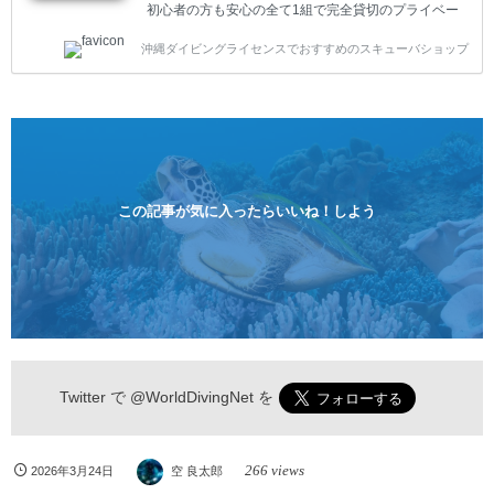
初心者の方も安心の全て1組で完全貸切のプライベー
トスタイルです。泳ぎに自信がない方や不安な方もお
沖縄ダイビングライセンスでおすすめのスキューバショップ
1人様から気軽にご参加ください。 全てのコースで高
画質の記念撮影&水中撮影付きです。初心者の方やダ
イビングライセンスに興味のある方にもおすすめで
す。 沖縄本島周辺ビーチ・体験ダイビング 格安キャ
ンペーン！！￥16800 ￥11800(税込) 器材 / 送迎 / 保
険 / 全て込み ダイビングがはじめての方や初心者でも
気軽に体験できる半日のコース。沖縄本島のビーチか
らのんびりダイビングを楽しめます...
この記事が気に入ったらいいね！しよう
Twitter で
@WorldDivingNet
を
266 views
2026年3月24日
空 良太郎