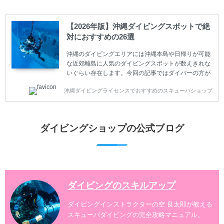
ぶことは重要です。正しくない情報をもとに計画を立
ててしまうと、せっかく楽しみにしていたスキューバ
ダイビングが台無しになり後悔することになってしま
【2026年版】沖縄ダイビングスポットで絶
うかもしれません。 又、スキューバダイビングは事故
対におすすめの26選
のリスクがあるスポーツでもあります。もしかしたら
危険な思いをしてしまうかもしれません。 今回は現地
沖縄のダイビングエリアには沖縄本島や日帰りが可能
ダイビング...
な近郊離島に人気のダイビングスポットが数えきれな
いぐらい存在します。今回の記事ではダイバーの方が
沖縄でダイビングを楽しむときにおすすめのダイビン
沖縄ダイビングライセンスでおすすめのスキューバショップ
グスポットを紹介します。 当スクールは、沖縄本島で
は北谷町、嘉手納町、読谷村、恩納村、名護市、本部
町、国頭村などへご案内しています。近郊の離島では
水納島、瀬底島、伊江島、伊計島、古宇利島などへご
ダイビングショップの公式ブログ
案内しております。 ダイビングライセンスをお持ちの
ダイバー向けのファンダイビングでは100ヶ所以上の
ダイビングスポットへご案内しております。体験ダイ
ビングでも多数のおすすめのダイビングスポットへご
案内しています。 ...
ダイビングのスキルアップ
ダイビングインストラクターの空 良太郎が教える
スキューバダイビングの完全攻略マニュアル。