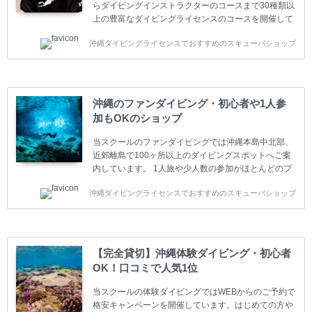
らダイビングインストラクターのコースまで30種類以
上の豊富なダイビングライセンスのコースを開催して
います。又、海外で人気のテクニカルダイビング
沖縄ダイビングライセンスでおすすめのスキューバショップ
(TEC)のコースもご用意しています。 当スクールを受
講するお客様は一人参加などの少人数のご参加が最も
多いです。一人参加や少人数がメインのプライベート
スクールです。各種ダイビングライセンス取得コース
は年間を通じてキャンペーンを行っています。 ベーシ
沖縄のファンダイビング・初心者や1人参
ックダイバー(Cカード) 1日間+eラーニング 最安値キ
加もOKのショップ
ャンペーン ￥22800(税込) ￥16800(税込) 器材 / 送
迎 / 保険 / 全て込み ダイビング...
当スクールのファンダイビングでは沖縄本島中北部、
近郊離島で100ヶ所以上のダイビングスポットへご案
内しています。 1人旅や少人数の参加がほとんどのプ
ライベートスクールです。又、初心者の方や久しぶり
沖縄ダイビングライセンスでおすすめのスキューバショップ
の方も安心して楽しめるようにリフレッシュダイビン
グコースもご用意しています。お1人様も初心者の方
も安心してご参加下さい。 当スクールでダイビングラ
イセンスを取得したお客様、ファンダイビングのリピ
ーター様はファンダイビングの全てのコース費が
【完全貸切】沖縄体験ダイビング・初心者
10%OFF、フル器材レンタルが50%OFFになります。
OK！口コミで人気1位
沖縄本島周辺ビーチ・ファンダイビング ￥13800(税
込)【 2ビーチ 】 ウエイト / タンク / 送迎...
当スクールの体験ダイビングではWEBからのご予約で
格安キャンペーンを開催しています。はじめての方や