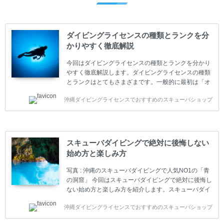
ダイビングライセンスの種類とランクを分
かりやすく徹底解説
今回はダイビングライセンスの種類とランクを分かり
やすく徹底解説します。ダイビングライセンスの種類
とランクはとてもさまざまです。一般的に最初は「オ
ープンウォーター」のダイビングライセンスになりま
沖縄ダイビングライセンスでおすすめのスキューバショップ
す。 ダイビングのライセンスカードはダイビングの教
育機関もしくは指導団体が発行しています。教育機関
(指導団体)とは、営利もしくは非営利の団体や会社で
ダイバーの育成・指導や安全管理、環境保全などの活
動をしています。 ダイビングライセンスの種類はエン
スキューバダイビングで絶対に後悔しない
トリーレベルのライセンスからプロレベルのライセン
始め方と楽しみ方
スまでランク分けされています。各教育機関(指導団
体)によってライセンスカードの名称、トレーニング内
写真 : 沖縄のスキューバダイビングで人気NO1の「青
容に違いがありま...
の洞窟」 今回はスキューバダイビングで絶対に後悔し
ない始め方と楽しみ方を紹介します。スキューバダイ
ビングに興味があり、これから始めようとしている方
沖縄ダイビングライセンスでおすすめのスキューバショップ
やまだ始めて間もない初心者の方に必見の内容です。
スキューバダイビングの始め方と楽しみ方について学