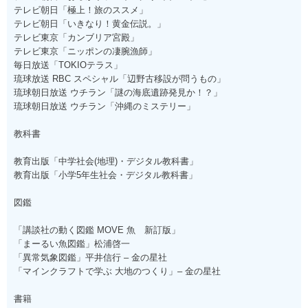
テレビ朝日「極上！旅のススメ」
テレビ朝日「いきなり！黄金伝説。」
テレビ東京「カンブリア宮殿」
テレビ東京「ニッポンの凄腕漁師」
毎日放送「TOKIOテラス」
琉球放送 RBC スペシャル「辺野古移設が問うもの」
琉球朝日放送 ウチラン「謎の海底遺跡発見か！？」
琉球朝日放送 ウチラン「沖縄のミステリー」
教科書
教育出版「中学社会(地理)・デジタル教科書」
教育出版「小学5年生社会・デジタル教科書」
図鑑
「講談社の動く図鑑 MOVE 魚 新訂版」
「まーるい魚図鑑」松浦啓一
「異常気象図鑑」平井信行 – 金の星社
「マインクラフトで学ぶ 大地のつくり」– 金の星社
書籍