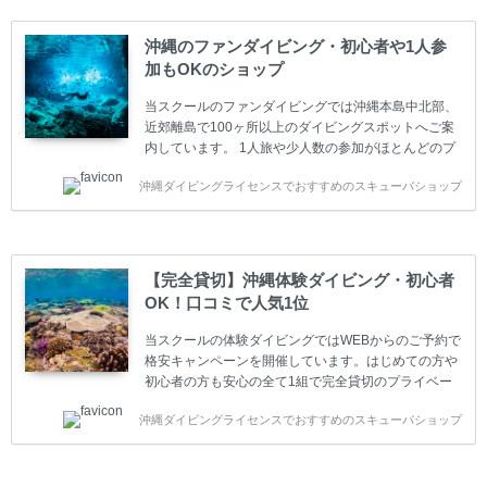
スクールです。各種ダイビングライセンス取得コース
は年間を通じてキャンペーンを行っています。 ベーシ
沖縄のファンダイビング・初心者や1人参
ックダイバー(Cカード) 1日間+eラーニング 最安値キ
加もOKのショップ
ャンペーン ￥22800(税込) ￥16800(税込) 器材 / 送
迎 / 保険 / 全て込み ダイビング...
当スクールのファンダイビングでは沖縄本島中北部、
近郊離島で100ヶ所以上のダイビングスポットへご案
内しています。 1人旅や少人数の参加がほとんどのプ
ライベートスクールです。又、初心者の方や久しぶり
沖縄ダイビングライセンスでおすすめのスキューバショップ
の方も安心して楽しめるようにリフレッシュダイビン
グコースもご用意しています。お1人様も初心者の方
も安心してご参加下さい。 当スクールでダイビングラ
イセンスを取得したお客様、ファンダイビングのリピ
ーター様はファンダイビングの全てのコース費が
【完全貸切】沖縄体験ダイビング・初心者
10%OFF、フル器材レンタルが50%OFFになります。
OK！口コミで人気1位
沖縄本島周辺ビーチ・ファンダイビング ￥13800(税
込)【 2ビーチ 】 ウエイト / タンク / 送迎...
当スクールの体験ダイビングではWEBからのご予約で
格安キャンペーンを開催しています。はじめての方や
初心者の方も安心の全て1組で完全貸切のプライベー
トスタイルです。泳ぎに自信がない方や不安な方もお
沖縄ダイビングライセンスでおすすめのスキューバショップ
1人様から気軽にご参加ください。 全てのコースで高
画質の記念撮影&水中撮影付きです。初心者の方やダ
イビングライセンスに興味のある方にもおすすめで
す。 沖縄本島周辺ビーチ・体験ダイビング 格安キャ