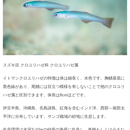
スズキ目 クロユリハゼ科 クロユリハゼ属
イトマンクロユリハゼの特徴は体は細長く、水色です。胸鰭基底に
黒色線があり、尾鰭には目立つ模様を有しないことで他のクロユリ
ハゼ属と区別できます。体長は8cmほどです。
伊豆半島、沖縄島、先島諸島、紅海を含むインド洋、西部～南部太
平洋に分布しています。サンゴ礁域の砂地に生息します。
生息環境は水深3-10mの砂底の海底に生息し、単独もしくは小さな