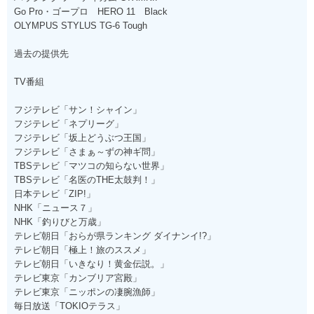
Go Pro・ゴープロ HERO 11 Black
OLYMPUS STYLUS TG-6 Tough
過去の提供先
TV番組
フジテレビ「サン！シャイン」
フジテレビ「ネプリーグ」
フジテレビ「坂上どうぶつ王国」
フジテレビ「さまぁ～ずの神ギ問」
TBSテレビ「マツコの知らない世界」
TBSテレビ「名医のTHE太鼓判！」
日本テレビ「ZIP!」
NHK「ニュース７」
NHK「釣りびと万歳」
テレビ朝日「おらが県ランキング ダイナンイ!?」
テレビ朝日「極上！旅のススメ」
テレビ朝日「いきなり！黄金伝説。」
テレビ東京「カンブリア宮殿」
テレビ東京「ニッポンの凄腕漁師」
毎日放送「TOKIOテラス」