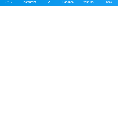
メニュー
Instagram
X
Facebook
Youtube
Tiktok
沖縄ダイビングの魚図鑑
沖縄のスキューバダイビングで見れる海水魚図
鑑。現在220種以上掲載。沖縄本島、近郊離島で
撮影。
沖縄ダイビングスポット
掲載エリアは沖縄本島全域、近郊離島を含むおす
すめの約100ヶ所以上のダイビングポイント。
公式SNSアカウント