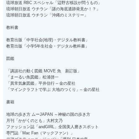
琉球放送 RBC スペシャル「辺野古移設が問うもの」
琉球朝日放送 ウチラン「謎の海底遺跡発見か！？」
琉球朝日放送 ウチラン「沖縄のミステリー」
教科書
教育出版「中学社会(地理)・デジタル教科書」
教育出版「小学5年生社会・デジタル教科書」
図鑑
「講談社の動く図鑑 MOVE 魚 新訂版」
「まーるい魚図鑑」松浦啓一
「異常気象図鑑」平井信行 – 金の星社
「マインクラフトで学ぶ 大地のつくり」– 金の星社
書籍
地球の歩き方 ムーJAPAN ～神秘の国の歩き方
月刊「かがくのとも」大村文乃
ファッション誌「andGIRL」全国美人磨きスポット
専門誌「Mac Fan（マックファン）」