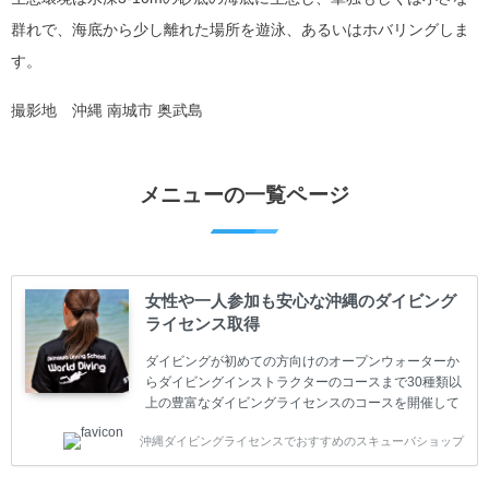
群れで、海底から少し離れた場所を遊泳、あるいはホバリングしま
す。
撮影地 沖縄 南城市 奥武島
メニューの一覧ページ
女性や一人参加も安心な沖縄のダイビング
ライセンス取得
ダイビングが初めての方向けのオープンウォーターか
らダイビングインストラクターのコースまで30種類以
上の豊富なダイビングライセンスのコースを開催して
います。又、海外で人気のテクニカルダイビング
沖縄ダイビングライセンスでおすすめのスキューバショップ
(TEC)のコースもご用意しています。 当スクールを受
講するお客様は一人参加などの少人数のご参加が最も
多いです。一人参加や少人数がメインのプライベート