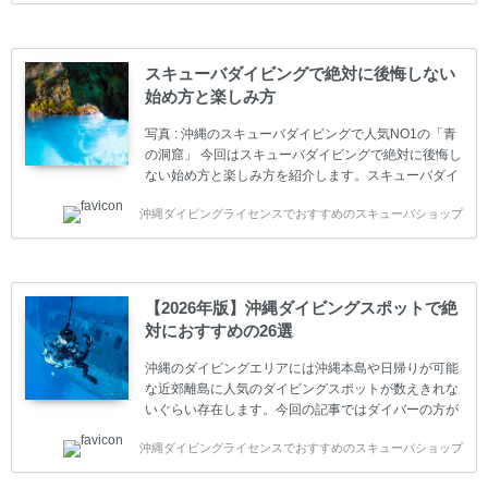
育機関もしくは指導団体が発行しています。教育機関
(指導団体)とは、営利もしくは非営利の団体や会社で
ダイバーの育成・指導や安全管理、環境保全などの活
動をしています。 ダイビングライセンスの種類はエン
スキューバダイビングで絶対に後悔しない
トリーレベルのライセンスからプロレベルのライセン
始め方と楽しみ方
スまでランク分けされています。各教育機関(指導団
体)によってライセンスカードの名称、トレーニング内
写真 : 沖縄のスキューバダイビングで人気NO1の「青
容に違いがありま...
の洞窟」 今回はスキューバダイビングで絶対に後悔し
ない始め方と楽しみ方を紹介します。スキューバダイ
ビングに興味があり、これから始めようとしている方
沖縄ダイビングライセンスでおすすめのスキューバショップ
やまだ始めて間もない初心者の方に必見の内容です。
スキューバダイビングの始め方と楽しみ方について学
ぶことは重要です。正しくない情報をもとに計画を立
ててしまうと、せっかく楽しみにしていたスキューバ
ダイビングが台無しになり後悔することになってしま
【2026年版】沖縄ダイビングスポットで絶
うかもしれません。 又、スキューバダイビングは事故
対におすすめの26選
のリスクがあるスポーツでもあります。もしかしたら
危険な思いをしてしまうかもしれません。 今回は現地
沖縄のダイビングエリアには沖縄本島や日帰りが可能
ダイビング...
な近郊離島に人気のダイビングスポットが数えきれな
いぐらい存在します。今回の記事ではダイバーの方が
沖縄でダイビングを楽しむときにおすすめのダイビン
沖縄ダイビングライセンスでおすすめのスキューバショップ
グスポットを紹介します。 当スクールは、沖縄本島で
は北谷町、嘉手納町、読谷村、恩納村、名護市、本部