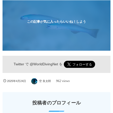
ンペーン！！￥16800 ￥11800(税込) 器材 / 送迎 / 保
険 / 全て込み ダイビングがはじめての方や初心者でも
気軽に体験できる半日のコース。沖縄本島のビーチか
らのんびりダイビングを楽しめます...
この記事が気に入ったらいいね！しよう
Twitter で
@WorldDivingNet
を
962 views
2025年4月24日
空 良太郎
投稿者のプロフィール