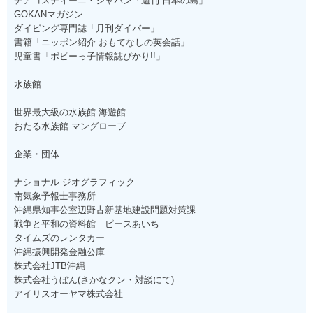
デアゴスティーニ・ジャパン「週刊 日本の島」
GOKANマガジン
ダイビング専門誌「月刊ダイバー」
書籍「ニッポン紹介 おもてなしの英会話」
児童書「ポピーっ子情報誌ぴかり!!」
水族館
世界最大級の水族館 海遊館
おたる水族館 マングローブ
企業・団体
ナショナル ジオグラフィック
南気象予報士事務所
沖縄県知事公室辺野古新基地建設問題対策課
戦争と平和の資料館 ピースあいち
タイムズのレンタカー
沖縄振興開発金融公庫
株式会社JTB沖縄
株式会社うぼん(さかなクン・対談にて)
アイリスオーヤマ株式会社