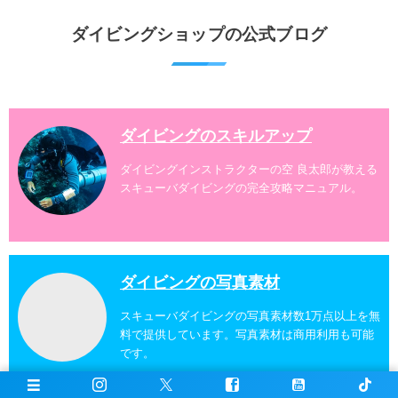
町、国頭村などへご案内しています。近郊の離島では
水納島、瀬底島、伊江島、伊計島、古宇利島などへご
ダイビングショップの公式ブログ
案内しております。 ダイビングライセンスをお持ちの
ダイバー向けのファンダイビングでは100ヶ所以上の
ダイビングスポットへご案内しております。体験ダイ
ビングでも多数のおすすめのダイビングスポットへご
案内しています。 ...
ダイビングのスキルアップ
ダイビングインストラクターの空 良太郎が教える
スキューバダイビングの完全攻略マニュアル。
ダイビングの写真素材
スキューバダイビングの写真素材数1万点以上を無
料で提供しています。写真素材は商用利用も可能
です。