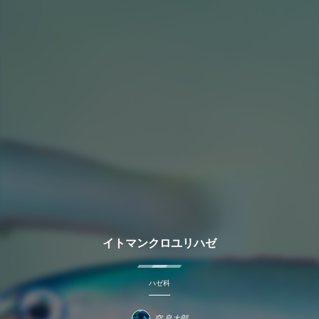
イトマンクロユリハゼ
ハゼ科
空 良太郎